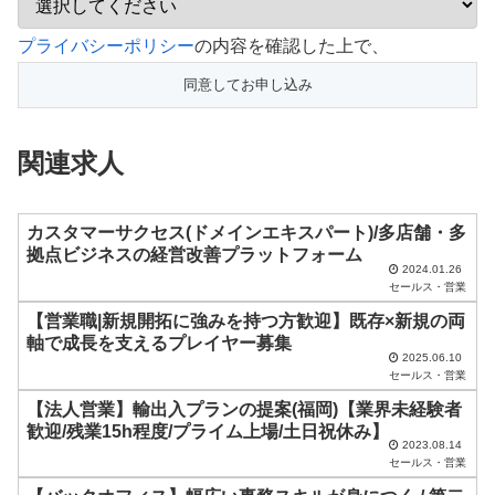
こ
プライバシーポリシー
の内容を確認した上で、
の
フ
ィ
関連求人
ー
ル
ド
カスタマーサクセス(ドメインエキスパート)/多店舗・多
拠点ビジネスの経営改善プラットフォーム
は
2024.01.26
セールス・営業
空
【営業職|新規開拓に強みを持つ方歓迎】既存×新規の両
の
軸で成長を支えるプレイヤー募集
ま
2025.06.10
セールス・営業
ま
【法人営業】輸出入プランの提案(福岡)【業界未経験者
に
歓迎/残業15h程度/プライム上場/土日祝休み】
し
2023.08.14
セールス・営業
て