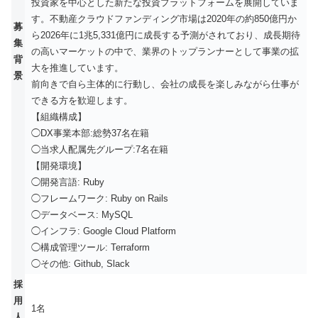
投資家を中心とした新たな投資プラットフォームを展開していま
す。不動産クラウドファンディング市場は2020年の約850億円か
募
ら2026年に1兆5,331億円に成長する予測がされており、成長期待
集
の高いマーケットの中で、業界のトップランナーとして事業の拡
背
大を推進しています。
景
前向きで自ら主体的に行動し、会社の成長を楽しみながら仕事が
できる方を歓迎します。
【組織構成】
◯DX事業本部:総勢37名在籍
◯当求人配属先グループ:7名在籍
【開発環境】
◯開発言語: Ruby
◯フレームワーク: Ruby on Rails
◯データベース: MySQL
◯インフラ: Google Cloud Platform
◯構成管理ツール: Terraform
◯その他: Github, Slack
採
用
1名
人