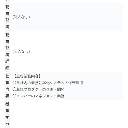
配
属
(記入なし)
部
署
配
属
部
(記入なし)
署
詳
細
仕
【主な業務内容】
事
◯自社内の業務効率化システムの保守運用
内
◯新規プロダクトの企画・開発
容
◯メンバーのマネジメント業務
従
事
す
べ