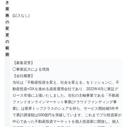
き
業
務
(記入なし)
の
変
更
の
範
囲
【募集背景】
◯事業拡大による増員
【会社概要】
当社は「不動産投資を変え、社会を変える」をミッションに、不
動産投資×DXを進める資産運用会社であり、2022年4月に東証グ
ロース市場に上場いたしました。当社の主軸事業である「不動産
ファンドオンラインマーケット事業(クラウドファンディング事
業)」は業界トップクラスのシェアを持ち、サービス開始後5年半
で累計調達額は500億円を突破しています。これまでプロ投資家が
中心であった不動産投資マーケットを個人投資家に開放し、個人