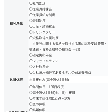
◯社内部活
◯従業員持株会
◯従業員紹介制度
◯表彰制度
福利厚生
◯出産・結婚祝金
◯ドリンクフリー
◯資格取得支援制度
※業務に関する資格を取得する際の試験受験費用・
交通費・資格合格時の報奨金(一部)
◯確定拠出年金
◯シャッフルランチ
◯入社歓迎会
◯当社運用物件であるホテルの宿泊費補助
休日休暇
土日祝休み(完全週休2日制)
◯年間休日 125日程度
◯完全週休2日制(土、日)、祝日
◯年末年始休暇(12/29～1/3)
◯慶弔休暇
◯結婚休暇