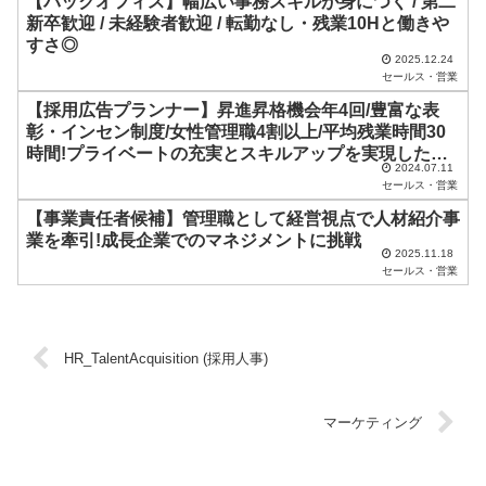
【バックオフィス】幅広い事務スキルが身につく / 第二
く
新卒歓迎 / 未経験者歓迎 / 転勤なし・残業10Hと働きや
だ
すさ◎
2025.12.24
さ
セールス・営業
い
【採用広告プランナー】昇進昇格機会年4回/豊富な表
彰・インセン制度/女性管理職4割以上/平均残業時間30
。
時間!プライベートの充実とスキルアップを実現したい
2024.07.11
方歓迎
セールス・営業
【事業責任者候補】管理職として経営視点で人材紹介事
業を牽引!成長企業でのマネジメントに挑戦
2025.11.18
セールス・営業
HR_TalentAcquisition (採用人事)
マーケティング