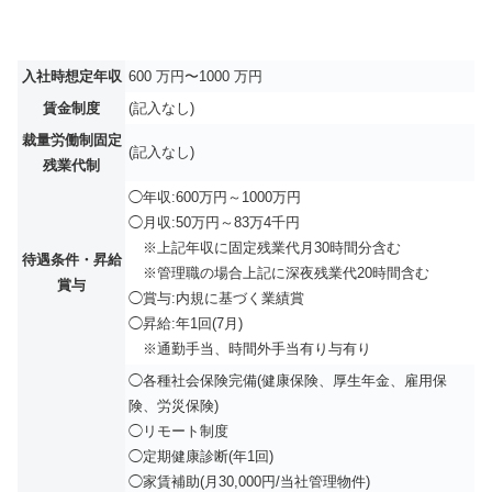
入社時想定年収
600 万円〜1000 万円
賃金制度
(記入なし)
裁量労働制固定
(記入なし)
残業代制
◯年収:600万円～1000万円
◯月収:50万円～83万4千円
※上記年収に固定残業代月30時間分含む
待遇条件・昇給
※管理職の場合上記に深夜残業代20時間含む
賞与
◯賞与:内規に基づく業績賞
◯昇給:年1回(7月)
※通勤手当、時間外手当有り与有り
◯各種社会保険完備(健康保険、厚⽣年⾦、雇用保
険、労災保険)
◯リモート制度
◯定期健康診断(年1回)
◯家賃補助(月30,000円/当社管理物件)