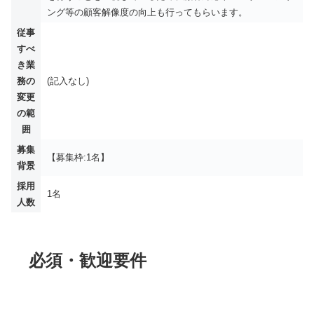
ング等の顧客解像度の向上も行ってもらいます。
従事
すべ
き業
務の
(記入なし)
変更
の範
囲
募集
【募集枠:1名】
背景
採用
1名
人数
必須・歓迎要件