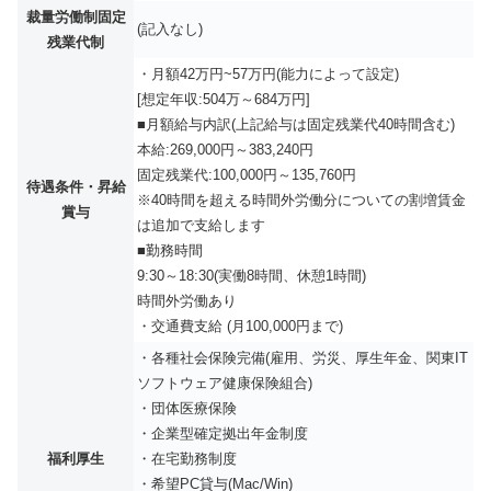
裁量労働制固定
(記入なし)
残業代制
・月額42万円~57万円(能力によって設定)
[想定年収:504万～684万円]
■月額給与内訳(上記給与は固定残業代40時間含む)
本給:269,000円～383,240円
固定残業代:100,000円～135,760円
待遇条件・昇給
※40時間を超える時間外労働分についての割増賃金
賞与
は追加で支給します
■勤務時間
9:30～18:30(実働8時間、休憩1時間)
時間外労働あり
・交通費支給 (月100,000円まで)
・各種社会保険完備(雇用、労災、厚生年金、関東IT
ソフトウェア健康保険組合)
・団体医療保険
・企業型確定拠出年金制度
福利厚生
・在宅勤務制度
・希望PC貸与(Mac/Win)