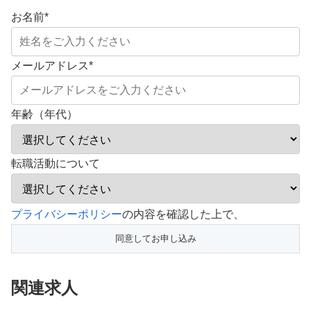
お名前
*
メールアドレス
*
年齢（年代）
転職活動について
こ
プライバシーポリシー
の内容を確認した上で、
の
フ
ィ
関連求人
ー
ル