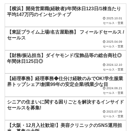
ド
【横浜】開発営業職(経験者)/年間休日123日/1棟当たり
平均147万円のインセンティブ
は
2025.10.01
セールス・営業
空
【東証プライム上場/名古屋勤務】 フィールドセールス /
の
セールス
ま
2025.04.09
セールス・営業
ま
【財務/振込担当】ダイヤモンド/宝飾品等の総合商社◎
に
年間休日125日◎
し
2024.12.10
セールス・営業
て
【経理事務】経理事務◆仕分け経験のみでOK!学生服業
く
界トップシェア/創業99年の安定企業/残業少な目
2024.06.21
だ
セールス・営業
さ
シニアの住まいに関する困りごとを解決するインサイド
い
セールスを募集!
2023.07.09
。
セールス・営業
【大阪・12月入社歓迎!】美容クリニックのSNS運用担