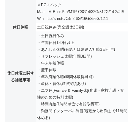
※PCスペック
Mac M-BookPro/M1P-C8G14/32G/512G/14.2/JIS
Win Let’s note/Ci5-2.6G/16G/256G/12.1
休日休暇
土日祝休み(完全週休2日制)
・土日祝日休み
・年間休日130日以上
・あんしん休暇(有給とは別途入社時3日付与)
・リフレッシュ休暇(年間3日間)
・年末年始休暇
・慶弔休暇
休日休暇に関す
・年次有給休暇(時間休取得可能)
る補足事項
・産休・育休(取得実績あり)
・エフ休[Female & Family休](育児・家族介護・女
性のための特別休暇)
・時間有給(1時間単位で有給取得可)
・勤務間インターバル制度(退勤から出勤まで11時間
休める)