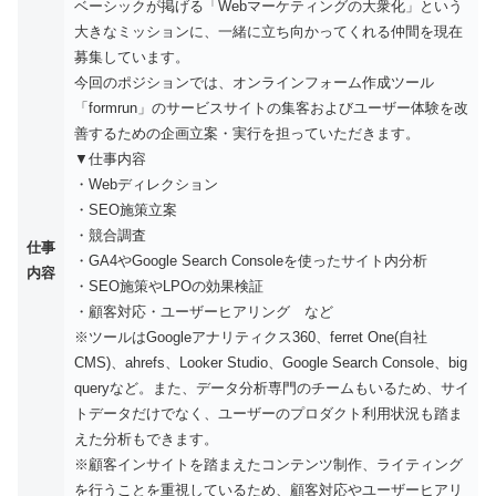
ベーシックが掲げる「Webマーケティングの大衆化」という
大きなミッションに、一緒に立ち向かってくれる仲間を現在
募集しています。
今回のポジションでは、オンラインフォーム作成ツール
「formrun」のサービスサイトの集客およびユーザー体験を改
善するための企画立案・実行を担っていただきます。
▼仕事内容
・Webディレクション
・SEO施策立案
・競合調査
仕事
・GA4やGoogle Search Consoleを使ったサイト内分析
内容
・SEO施策やLPOの効果検証
・顧客対応・ユーザーヒアリング など
※ツールはGoogleアナリティクス360、ferret One(自社
CMS)、ahrefs、Looker Studio、Google Search Console、big
queryなど。また、データ分析専門のチームもいるため、サイ
トデータだけでなく、ユーザーのプロダクト利用状況も踏ま
えた分析もできます。
※顧客インサイトを踏まえたコンテンツ制作、ライティング
を行うことを重視しているため、顧客対応やユーザーヒアリ