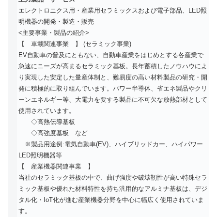
エレクトロニクス用・産業用セラミックスおよび電子部品、LED照
明機器の開発・製造・販売
<主要事業・製品の紹介>
【 車載関連事業 】 (セラミック事業)
EV自動車の普及にともない、自動車産業をはじめとする各産業で
急速にニーズが高まるセラミック基板。長年蓄積したノウハウによ
り実現した安定した量産体制と、難易度の高い材料製品の研究・開
発に積極的に取り組んでいます。パワー半導体、省エネ製品やクリ
ーンエネルギー等、大電力を要する製品に不可欠な放熱部材として
使用されています。
◇高熱伝導基板
◇高強度基板 など
※製品用途例:電気自動車(EV)、ハイブリッドカー、ハイパワー
LED照明機器等
【 産業機器関連事業 】
当社のセラミック基板の中で、曲げ強度や破壊靭性が高い特殊セラ
ミック基板や優れた材料特性を持ち汎用的なアルミナ基板は、デジ
タル化・IoT化が進む産業機器分野を中心に幅広く使用されていま
す。