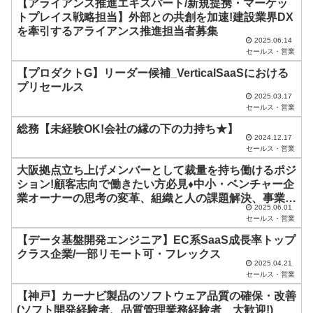
ド
【アライアンス推進エキスパート/新規提携・マーケッ
トプレイス戦略担当】外部との共創を加速!建設業界DX
は
を牽引するアライアンス推進担当者募集
空
2025.06.14
セールス・営業
の
【プロダクトG】リーダー候補_VerticalSaaSにおける
ま
プリセールス
2025.03.17
ま
セールス・営業
に
総務【未経験OK!会社の縁の下の力持ち★】
し
2024.12.17
セールス・営業
て
大阪拠点立ち上げメンバーとして裁量を持ち働けるポジ
く
ション!顧客志向で働きたい方必見♦中小・ベンチャー企
だ
業オーナーの思考の変革、組織と人の課題解決、事業成
2025.06.01
長の支援がミッション
さ
セールス・営業
い
【データ基盤開発エンジニア】EC系SaaS成長率トップ
クラス企業/一部リモート可・フレックス
。
2025.04.21
セールス・営業
【神戸】カーナビ製品のソフトウェア品質の確保・改善
(ソフト開発経験者、品質管理業務経験者 大歓迎!)