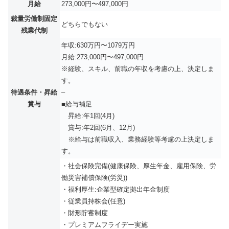
月給
273,000円〜497,000円
裁量労働制固定
どちらでもない
残業代制
年収:630万円〜1079万円
月給:273,000円〜497,000円
※経験、スキル、前職の年収を考慮の上、決定しま
す。
待遇条件・昇給
–
賞与
■給与補足
昇給:年1回(4月)
賞与:年2回(6月、12月)
※給与は前職収入、業務経験等考慮の上決定しま
す。
・社会保険完備(健康保険、厚生年金、雇用保険、労
働災害補償保険(労災))
・福利厚生:企業型確定拠出年金制度
・従業員持株会(任意)
・財形貯蓄制度
・プレミアムフライデー実施