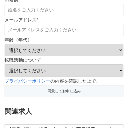
メールアドレス
*
年齢（年代）
転職活動について
こ
プライバシーポリシー
の内容を確認した上で、
の
フ
ィ
関連求人
ー
ル