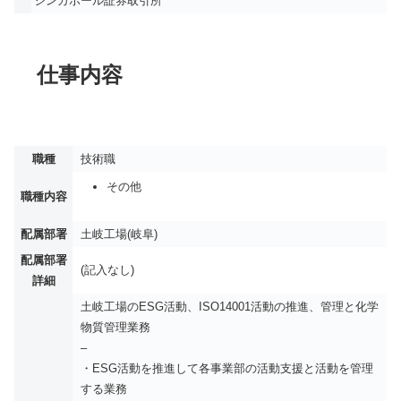
シンガポール証券取引所
仕事内容
職種
技術職
その他
職種内容
配属部署
土岐工場(岐阜)
配属部署
(記入なし)
詳細
土岐工場のESG活動、ISO14001活動の推進、管理と化学
物質管理業務
–
・ESG活動を推進して各事業部の活動支援と活動を管理
する業務