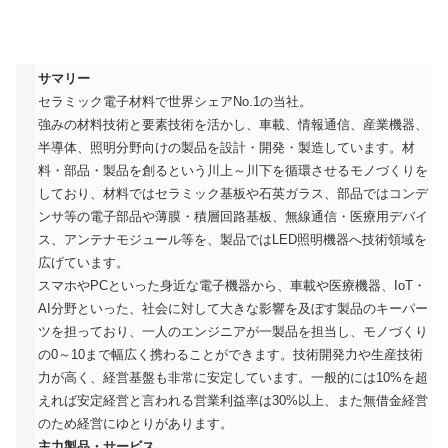
サマリー
セラミック電子材料で世界シェアNo.1の当社。
強みの材料技術と要素技術を活かし、車載、情報通信、産業機器、
半導体、照明分野向けの製品を設計・開発・製造しています。材
料・部品・製品を創るという川上～川下を循環させるモノづくりを
しており、材料ではセラミック基板や石英ガラス、部品ではコンデ
ンサ等の電子部品や薄膜・積層回路基板、無線通信・医療用デバイ
ス、アンテナモジュール等を、製品ではLED照明機器へ技術領域を
広げています。
スマホやPCといった身近な電子機器から、車載や医療機器、IoT・
AI分野といった、社会に対して大きな影響を及ぼす製品のキーパー
ツを担っており、一人のエンジニアが一製品を担当し、モノづくり
の0～10まで幅広く携わることができます。技術開発力や生産技術
力が高く、経営基盤も非常に安定しています。一般的には10%を超
えれば安定経営と言われる営業利益率は30%以上、また無借金経営
のため経営にゆとりがあります。
主力製品・サービス