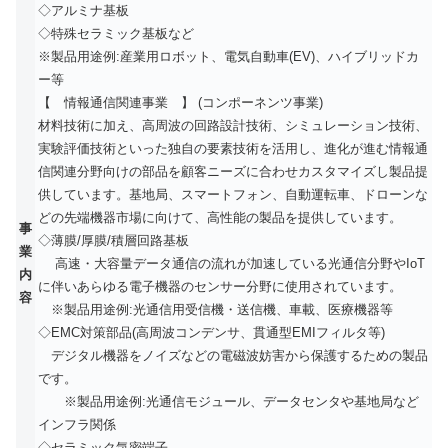
◇アルミナ基板
◇特殊セラミック基板など
※製品用途例:産業用ロボット、電気自動車(EV)、ハイブリッドカ
ー等
【 情報通信関連事業 】 (コンポーネンツ事業)
材料技術に加え、高周波の回路設計技術、シミュレーション技術、
実験評価技術といった独自の要素技術を活用し、進化が進む情報通
信関連分野向けの部品を顧客ニーズに合わせカスタマイズし製品提
供しています。基地局、スマートフォン、自動運転車、ドローンな
どの先端機器市場に向けて、高性能の製品を提供しています。
事
◇薄膜/厚膜/積層回路基板
業
高速・大容量データ通信の流れが加速している光通信分野やIoT
内
に伴いあらゆる電子機器のセンサー分野に使用されています。
容
※製品用途例:光通信用受信機・送信機、車載、医療機器等
◇EMC対策部品(高周波コンデンサ、貫通型EMIフィルタ等)
デジタル機器をノイズなどの電磁波妨害から保護するための製品
です。
※製品用途例:光通信モジュール、データセンタや基地局など
インフラ関係
◇セラミック気密端子