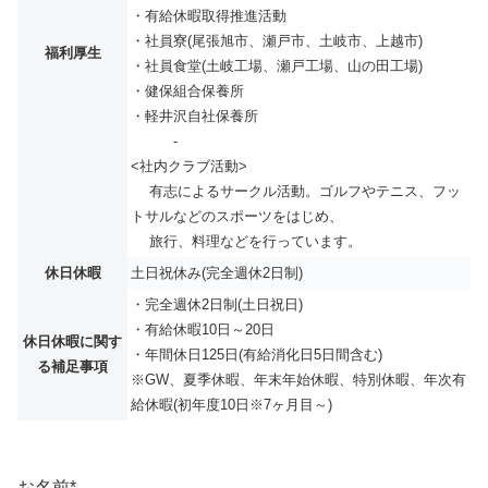
・有給休暇取得推進活動
・社員寮(尾張旭市、瀬戸市、土岐市、上越市)
福利厚生
・社員食堂(土岐工場、瀬戸工場、山の田工場)
・健保組合保養所
・軽井沢自社保養所
-
<社内クラブ活動>
有志によるサークル活動。ゴルフやテニス、フッ
トサルなどのスポーツをはじめ、
旅行、料理などを行っています。
休日休暇
土日祝休み(完全週休2日制)
・完全週休2日制(土日祝日)
・有給休暇10日～20日
休日休暇に関す
・年間休日125日(有給消化日5日間含む)
る補足事項
※GW、夏季休暇、年末年始休暇、特別休暇、年次有
給休暇(初年度10日※7ヶ月目～)
お名前
*