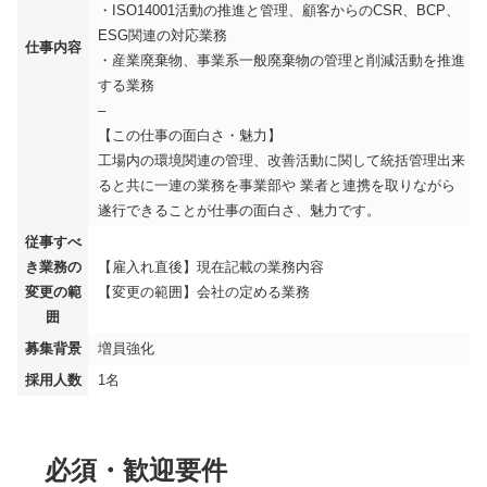
・ISO14001活動の推進と管理、顧客からのCSR、BCP、
ESG関連の対応業務
仕事内容
・産業廃棄物、事業系一般廃棄物の管理と削減活動を推進
する業務
–
【この仕事の面白さ・魅力】
工場内の環境関連の管理、改善活動に関して統括管理出来
ると共に一連の業務を事業部や 業者と連携を取りながら
遂行できることが仕事の面白さ、魅力です。
従事すべ
き業務の
【雇入れ直後】現在記載の業務内容
変更の範
【変更の範囲】会社の定める業務
囲
募集背景
増員強化
採用人数
1名
必須・歓迎要件