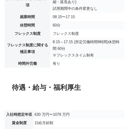
縮・延長あり)
項
試用期間中の条件変更なし
就業時間
08:15〜17:15
休憩時間
60分
フレックス制度
フレックス制度
8:15～17:15 (所定労働時間8時間)休憩時
フレックス制度に関する
間:60分
補足事項
※フレックスタイム制有
時間外労働
有り
待遇・給与・福利厚生
入社時想定年収
630 万円〜1079 万円
賃金制度
日給月給制