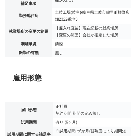
補足事項
土岐工場(岐阜)/岐阜県土岐市鶴里町柿野広
勤務地住所
畑2322番地3
【雇入れ直後】現在記載の就業場所
就業場所の変更の範囲
【変更の範囲】会社が指定した場所
喫煙環境
禁煙
転勤の有無
無し
雇用形態
正社員
雇用形態
契約期間:期間の定め無し
試用期間
有り (6ヶ月)
※試用期間は6か月(習熟度により期間短
試用期間に関する補足事