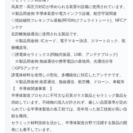
高真空・高圧力対応が求められる装置や設備に使用されています。
※製品用途例:半導体装置や電力インフラ設備、航空宇宙関連
◇焼結磁性フレキシブル基板(RFID向けフェライトシート)、NFCア
ンテナ
近距離無線通信に使用される製品です。
※製品用途例: ICカード、電子マネー決済、スマートロック、医
療機器等。
◇誘電体セラミックス(同軸共振器、LNB、アンテナブロック)
※製品用途例:無線通信や携帯電話の基地局、光通信分等
◇GPSアンテナ
誘電体材料を使用し小型化、多機能化に対応したアンテナです。
※製品用途例:衛星通信、無線通信、航空機、ドローン、車載等
【 半導体関連事業 】
半導体製造プロセスに不可欠な石英ガラス製品とセラミック製品を
供給しています。不純物の混入が許されず、厳しい品質基準が定め
られている半導体製造の各工程では、長年培った加工技術が高い信
頼を獲得。
セラミック材料技術を活かし、半導体製造分野で活躍する製品の開
発にも着手しています。