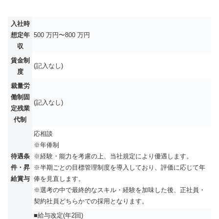
入社時
想定年
500 万円〜800 万円
収
賃金制
(記入なし)
度
裁量労
働制固
(記入なし)
定残業
代制
応相談
※年俸制
待遇条
※経験・能力を考慮の上、当社規定により優遇します。
件・昇
※半期ごとの目標管理制度を導入しており、評価に応じて年
給賞与
俸を見直します。
※選考の中で最終的なスキル・経験を加味した後、正社員・
契約社員どちらかでの採用となります。
■給与改定(年2回)