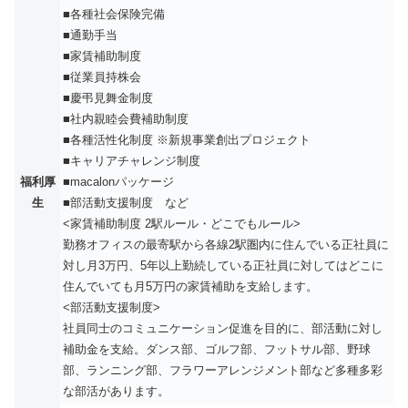
■各種社会保険完備
■通勤手当
■家賃補助制度
■従業員持株会
■慶弔見舞金制度
■社内親睦会費補助制度
■各種活性化制度 ※新規事業創出プロジェクト
■キャリアチャレンジ制度
福利厚
■macalonパッケージ
生
■部活動支援制度 など
<家賃補助制度 2駅ルール・どこでもルール>
勤務オフィスの最寄駅から各線2駅圏内に住んでいる正社員に
対し月3万円、5年以上勤続している正社員に対してはどこに
住んでいても月5万円の家賃補助を支給します。
<部活動支援制度>
社員同士のコミュニケーション促進を目的に、部活動に対し
補助金を支給。ダンス部、ゴルフ部、フットサル部、野球
部、ランニング部、フラワーアレンジメント部など多種多彩
な部活があります。