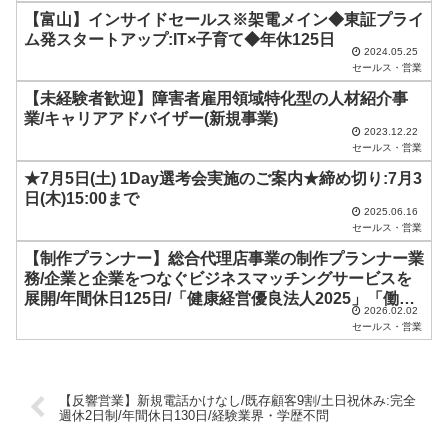
ま
【富山】インサイドセールス※架電メイン◆東証プライ
ム発スタートアップ:IT×子育て◆年休125日
に
2024.05.25
セールス・営業
し
【未経験者歓迎】障害者雇用領域特化型の人材紹介事
て
業/キャリアアドバイザー(新規事業)
く
2023.12.22
セールス・営業
だ
★7月5日(土) 1Day選考会実施のご案内★
締め切り:7月3
さ
日(木)15:00まで
い
2025.06.16
セールス・営業
。
【制作プランナー】総合代理店事業の制作プランナー業
務/企業と企業をつなぐビジネスマッチングサービスを
展開/年間休日125日/「健康経営優良法人2025」「働き
2026.02.02
がいのある会社2025」選出
セールス・営業
【反響営業】新規電話かけなし/既存顧客9割/土日祝休み:完全
週休2日制/年間休日130日/経験業界・学歴不問