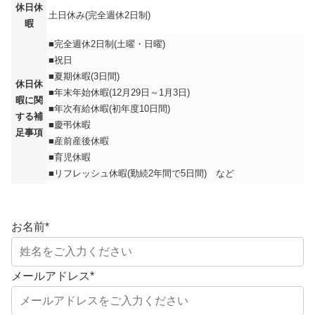
休日休
土日休み(完全週休2日制)
暇
■完全週休2日制(土曜・日曜)
■祝日
■夏期休暇(3日間)
休日休
■年末年始休暇(12月29日～1月3日)
暇に関
■年次有給休暇(初年度10日間)
する補
■慶弔休暇
足事項
■産前産後休暇
■育児休暇
■リフレッシュ休暇(勤続2年間で5日間) など
お名前
*
メールアドレス
*