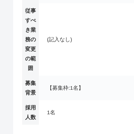
従事
すべ
き業
務の
(記入なし)
変更
の範
囲
募集
【募集枠:1名】
背景
採用
1名
人数