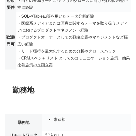
必須
・自社のWebサービス/アプリのグロースに向けた戦術の検討・
要件
推進経験
・SQLやTableau等を用いたデータ分析経験
・医療系メディアまたは医療に関するテーマを取り扱うメディ
アにおけるプロダクトマネジメント経験
歓迎/
・プロダクトオーナーとしての戦略立案やマネジメントなど幅
尚可
広い経験
・リード獲得を最大化するための分析やグロースハック
・CRMスペシャリスト としてのコミュニケーション施策、効果
改善施策の企画立案
勤務地
東京都
勤務地
リモートワーク
(記入なし)