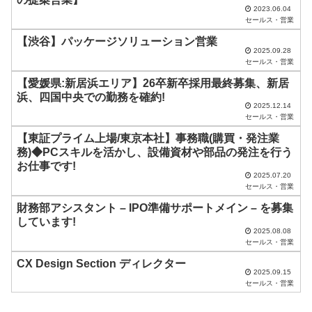
は
2023.06.04
セールス・営業
空
【渋谷】パッケージソリューション営業
の
2025.09.28
ま
セールス・営業
ま
【愛媛県:新居浜エリア】26卒新卒採用最終募集、新居
浜、四国中央での勤務を確約!
に
2025.12.14
セールス・営業
し
【東証プライム上場/東京本社】事務職(購買・発注業
て
務)◆PCスキルを活かし、設備資材や部品の発注を行う
く
お仕事です!
2025.07.20
だ
セールス・営業
さ
財務部アシスタント – IPO準備サポートメイン – を募集
い
しています!
2025.08.08
。
セールス・営業
CX Design Section ディレクター
2025.09.15
セールス・営業