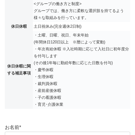
<グループの働き方と制度>
グループでは、働き方に柔軟な選択肢を持てるよう
様々な取組みを行っています。
休日休暇
土日祝休み(完全週休2日制)
・土曜、日曜、祝日、年末年始
(年間休日120日以上 ※暦によって変動)
・年次有給休暇 ※入社時期に応じて入社日に初年度分
を付与します
(その後1年毎に勤続年数に応じた日数を付与)
休日休暇に関
・慶弔休暇
する補足事項
・生理休暇
・裁判員休暇
・産前産後休暇
・子の看護休暇
・育児･介護休業
お名前
*