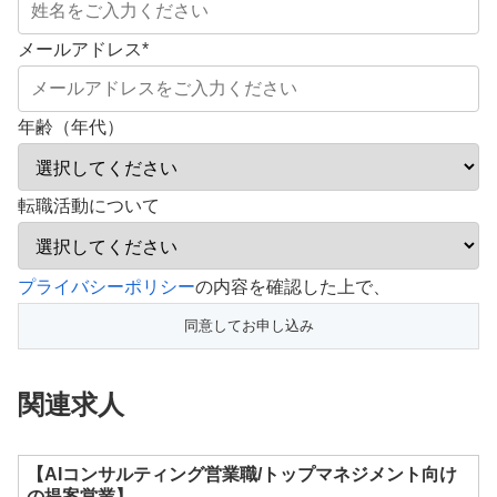
メールアドレス
*
年齢（年代）
転職活動について
こ
プライバシーポリシー
の内容を確認した上で、
の
フ
ィ
関連求人
ー
ル
ド
【AIコンサルティング営業職/トップマネジメント向け
の提案営業】