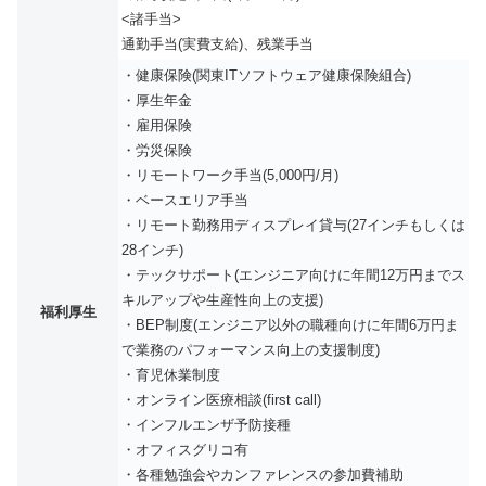
<諸手当>
通勤手当(実費支給)、残業手当
・健康保険(関東ITソフトウェア健康保険組合)
・厚生年金
・雇用保険
・労災保険
・リモートワーク手当(5,000円/月)
・ベースエリア手当
・リモート勤務用ディスプレイ貸与(27インチもしくは
28インチ)
・テックサポート(エンジニア向けに年間12万円までス
キルアップや生産性向上の支援)
福利厚生
・BEP制度(エンジニア以外の職種向けに年間6万円ま
で業務のパフォーマンス向上の支援制度)
・育児休業制度
・オンライン医療相談(first call)
・インフルエンザ予防接種
・オフィスグリコ有
・各種勉強会やカンファレンスの参加費補助