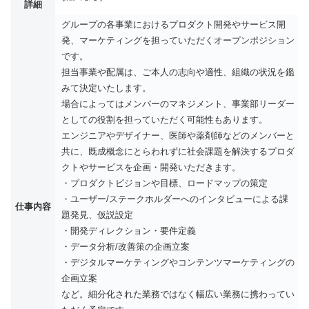
詳細
グループの各事業におけるプロダクト開発やサービス開
発、マーケティングを担っていただくオープンポジション
です。
担当事業や配属は、ご本人の志向や適性、組織の状況を鑑
みて決定いたします。
場合によってはメンバーのマネジメント、事業部リーダー
としての役割を担っていただく可能性もあります。
エンジニアやデザイナー、医師や薬剤師などのメンバーと
共に、既成概念にとらわれずに社会課題を解決するプロダ
クトやサービスを企画・開発いただきます。
・プロダクトビジョンや目標、ロードマップの策定
・ユーザー/ステークホルダーへのインタビューによる課
仕事内容
題発見、仮説設定
・開発ディレクション・要件定義
・データ分析/改善策の企画立案
・デジタルマーケティングやコンテンツマーケティングの
企画立案
など。細分化された業務ではなく幅広い業務に携わってい