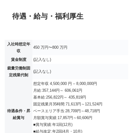
待遇・給与・福利厚生
入社時想定年
450 万円〜800 万円
収
賃金制度
(記入なし)
裁量労働制固
(記入なし)
定残業代制
想定年収 4,500,000 円 – 8,000,000円
月給:357,144円～ 606,061円
基本給:256,822円～ 435,819円
固定残業月35時間:71,613円～121,524円
待遇条件・昇
ベースエリア手当:28,709円～48,718円
給賞与
月額賞与実績:17,857円～60,606円
■賞与実績:年1回(12月)
■給与改定:年2回(4月・10月)