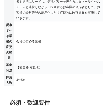
者を適切にリードし、デリバリーを担うカスタマーサクセス
チームと連携しながら、担当するお客様の伴走者として、お
客様の経営管理の高度化に向け継続的に改善提案を実施して
いきます。
従事
すべ
き業
務の
会社の定める業務
変更
の範
囲
募集
【募集枠:複数名】
背景
採用
4〜5名
人数
必須・歓迎要件