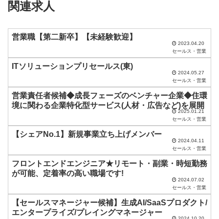
関連求人
ー
ル
ド
営業職【第二新卒】【未経験歓迎】
2023.04.20
は
セールス・営業
空
ITソリューションプリセールス(東)
2024.05.27
の
セールス・営業
ま
営業責任者候補◆成長フェーズのベンチャー企業◆住環
ま
境に関わる企業特化型サービス(人材・広告など)を展開
2025.01.21
に
セールス・営業
し
【シェアNo.1】新規事業立ち上げメンバー
2024.04.11
て
セールス・営業
く
フロントエンドエンジニア★リモート・副業・時短勤務
だ
が可能、定着率の高い職場です!
2024.07.02
さ
セールス・営業
い
【セールスマネージャー候補】生成AI/SaaSプロダクト/
エンタープライズ/プレイングマネージャー
。
2024.10.20