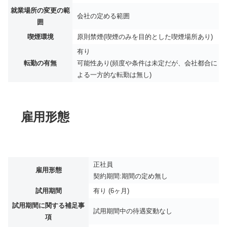
就業場所の変更の範
会社の定める範囲
囲
喫煙環境
原則禁煙(喫煙のみを目的とした喫煙場所あり)
有り
転勤の有無
可能性あり(頻度や条件は未定だが、会社都合に
よる一方的な転勤は無し)
雇用形態
正社員
雇用形態
契約期間:期間の定め無し
試用期間
有り (6ヶ月)
試用期間に関する補足事
試用期間中の待遇変動なし
項