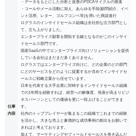
・データをもとにした分析と改善のPDCAサイクルの推進
・コールやメール活動に加え、あらゆる手段(顧問紹介、イベ
ント活用、レター、ゴルフコンペ等)を用いた商談進行
ログラスのインサイドセールス組織は全社的な注力部門とし
て、立ち上がりました。
エンタープライズ顧客を開拓する鍵となるのがこのインサイ
ドセールス部門です。
国産SaaSの中でエンタープライズ向けソリューションを提供
している会社はまだまだ多くありません。
ログラスではエンタープライズ向けに、どの企業のどの部門
にどのサービスをどのように提案するか含めてインサイドセ
ールスに戦略立案から任せています。
日本を代表する大手企業に対峙するインサイドセールス組織
での1年間を経験すれば、経営への解像度、視座が高まりビジ
ネスパーソンとしての価値を更に一段上げることができま
仕事
す。
内容
社内のトッププレイヤーが集まるこの組織でこれまでの経験
を活かし、大きな売上と象徴的な成功事例の創出をお願いで
きればと考えております。
加えて、マーケティングやフィールドセールスを巻き込んだ