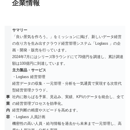
企業情報
サマリー
「良い景気を作ろう。」をミッションに掲げ、新しいデータ経営
の在り方を生み出すクラウド経営管理システム「Loglass 」の企
画・開発・販売を行っています。
2024年7月にはシリーズBラウンドにて70億円を調達し、累計調達
額は100億円に到達しています。
主力製品・サービス
・Loglass 経営管理
経営データの収集・一元管理・分析を一気通貫で実現する次世代
型経営管理クラウド。
事
社内に散らばる予算、見込み、実績、KPIのデータを統合し、全て
業
の経営管理プロセスを効率化。
内
経営判断の精度やスピードを高めます。
容
・Loglass 人員計画
機密性の高い人員・給与情報を過去から未来まで一元管理し、高