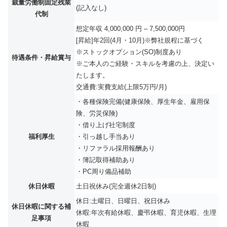
裁量労働制固定残業
(記入なし)
代制
想定年収 4,000,000 円 – 7,500,000円
[昇給]年2回(4月・10月)※弊社規程に基づく
※ストックオプション(SO)制度あり
待遇条件・昇給賞与
※ご本人のご経験・スキルを考慮の上、決定い
たします。
交通費:実費支給(上限5万円/月)
・各種保険完備(健康保険、厚生年金、雇用保
険、労災保険)
・借り上げ社宅制度
福利厚生
・引っ越し手当あり
・リファラル採用報酬あり
・簿記取得補助あり
・PC周り備品補助
休日休暇
土日祝休み(完全週休2日制)
休日:土曜日、日曜日、祝日休み
休日休暇に関する補
休暇:年次有給休暇、慶弔休暇、育児休暇、生理
足事項
休暇