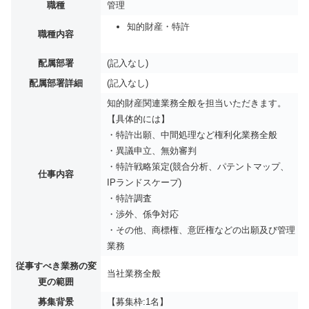
職種
管理
知的財産・特許
職種内容
配属部署
(記入なし)
配属部署詳細
(記入なし)
知的財産関連業務全般を担当いただきます。
【具体的には】
・特許出願、中間処理など権利化業務全般
・異議申立、無効審判
・特許戦略策定(競合分析、パテントマップ、
仕事内容
IPランドスケープ)
・特許調査
・渉外、係争対応
・その他、商標権、意匠権などの出願及び管理
業務
従事すべき業務の変
当社業務全般
更の範囲
募集背景
【募集枠:1名】