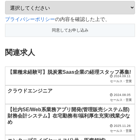
こ
プライバシーポリシー
の内容を確認した上で、
の
フ
ィ
関連求人
ー
ル
ド
【業種未経験可】脱炭素Saas企業の経理スタッフ募集!
2024.09.11
は
セールス・営業
空
クラウドエンジニア
2024.08.05
の
セールス・営業
ま
【社内SE/Web系業務アプリ開発(管理販売システム部)
ま
財務会計システム】在宅勤務有/福利厚生充実/残業少な
め
に
2025.11.26
セールス・営業
し