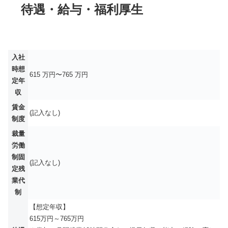
待遇・給与・福利厚生
入社
時想
615 万円〜765 万円
定年
収
賃金
(記入なし)
制度
裁量
労働
制固
(記入なし)
定残
業代
制
【想定年収】
615万円～765万円