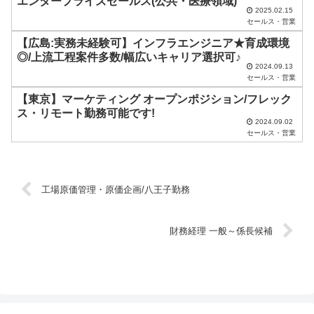
エンタープライズセールス(公共・医療領域)
て
2025.02.15
く
セールス・営業
だ
【広島:実務未経験可】インフラエンジニア★育成環境
◎/上流工程案件多数/幅広いキャリア選択可♪
さ
2024.09.13
セールス・営業
い
【東京】マーケティング オープンポジション/フレック
。
ス・リモート勤務可能です!
2024.09.02
セールス・営業
工場原価管理・原価企画/八王子勤務
財務経理 一般～係長候補