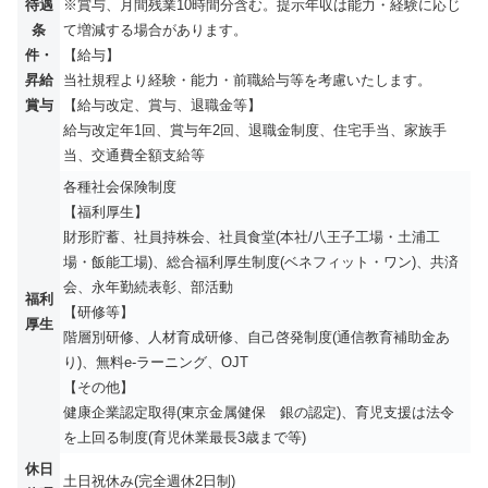
待遇
※賞与、月間残業10時間分含む。提示年収は能力・経験に応じ
条
て増減する場合があります。
件・
【給与】
昇給
当社規程より経験・能力・前職給与等を考慮いたします。
賞与
【給与改定、賞与、退職金等】
給与改定年1回、賞与年2回、退職金制度、住宅手当、家族手
当、交通費全額支給等
各種社会保険制度
【福利厚生】
財形貯蓄、社員持株会、社員食堂(本社/八王子工場・土浦工
場・飯能工場)、総合福利厚生制度(ベネフィット・ワン)、共済
会、永年勤続表彰、部活動
福利
【研修等】
厚生
階層別研修、人材育成研修、自己啓発制度(通信教育補助金あ
り)、無料e-ラーニング、OJT
【その他】
健康企業認定取得(東京金属健保 銀の認定)、育児支援は法令
を上回る制度(育児休業最長3歳まで等)
休日
土日祝休み(完全週休2日制)