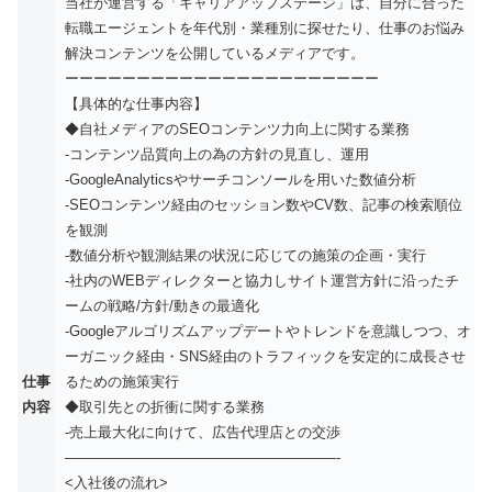
当社が運営する「キャリアアップステージ」は、自分に合った
転職エージェントを年代別・業種別に探せたり、仕事のお悩み
解決コンテンツを公開しているメディアです。
ーーーーーーーーーーーーーーーーーーーーーー
【具体的な仕事内容】
◆自社メディアのSEOコンテンツ力向上に関する業務
-コンテンツ品質向上の為の方針の見直し、運用
-GoogleAnalyticsやサーチコンソールを用いた数値分析
-SEOコンテンツ経由のセッション数やCV数、記事の検索順位
を観測
-数値分析や観測結果の状況に応じての施策の企画・実行
-社内のWEBディレクターと協力しサイト運営方針に沿ったチ
ームの戦略/方針/動きの最適化
-Googleアルゴリズムアップデートやトレンドを意識しつつ、オ
ーガニック経由・SNS経由のトラフィックを安定的に成長させ
仕事
るための施策実行
内容
◆取引先との折衝に関する業務
-売上最大化に向けて、広告代理店との交渉
———————————————————-
<入社後の流れ>