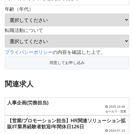
年齢（年代）
転職活動について
こ
プライバシーポリシー
の内容を確認した上で、
の
フ
ィ
関連求人
ー
ル
ド
人事企画(労務担当)
2025.10.08
は
セールス・営業
空
【営業/プロモーション担当】HR関連ソリューション拡
販/IT業界経験者歓迎/年間休日126日
の
2024.07.13