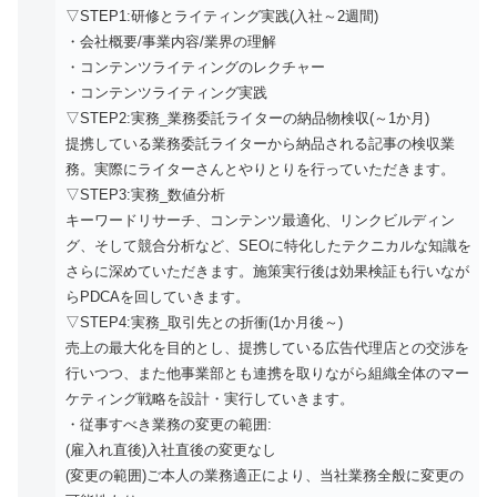
▽STEP1:研修とライティング実践(入社～2週間)
・会社概要/事業内容/業界の理解
・コンテンツライティングのレクチャー
・コンテンツライティング実践
▽STEP2:実務_業務委託ライターの納品物検収(～1か月)
提携している業務委託ライターから納品される記事の検収業
務。実際にライターさんとやりとりを行っていただきます。
▽STEP3:実務_数値分析
キーワードリサーチ、コンテンツ最適化、リンクビルディン
グ、そして競合分析など、SEOに特化したテクニカルな知識を
さらに深めていただきます。施策実行後は効果検証も行いなが
らPDCAを回していきます。
▽STEP4:実務_取引先との折衝(1か月後～)
売上の最大化を目的とし、提携している広告代理店との交渉を
行いつつ、また他事業部とも連携を取りながら組織全体のマー
ケティング戦略を設計・実行していきます。
・従事すべき業務の変更の範囲:
(雇入れ直後)入社直後の変更なし
(変更の範囲)ご本人の業務適正により、当社業務全般に変更の