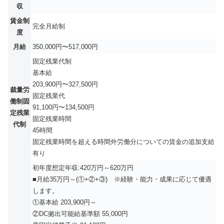
収
賃金制
完全月給制
度
月給
350,000円〜517,000円
固定残業代制
基本給
203,900円〜327,500円
裁量労
固定残業代
働制固
91,100円〜134,500円
定残業
固定残業時間
代制
45時間
固定残業時間を超える時間外労働分についての賃金の追加支給
有り
初年度想定年収:420万円～620万円
■月給35万円～(①+②+③) ※経験・能力・成果に応じて優遇
します。
①基本給 203,900円～
②DC拠出可能給基準額 55,000円