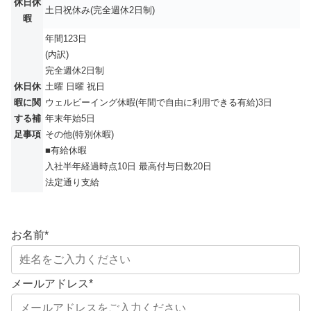
休日休
土日祝休み(完全週休2日制)
暇
年間123日
(内訳)
完全週休2日制
休日休
土曜 日曜 祝日
暇に関
ウェルビーイング休暇(年間で自由に利用できる有給)3日
する補
年末年始5日
足事項
その他(特別休暇)
■有給休暇
入社半年経過時点10日 最高付与日数20日
法定通り支給
お名前
*
メールアドレス
*