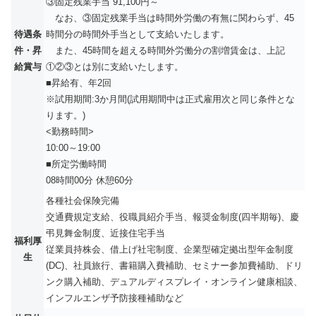
③固定残業手当 91,100円～
なお、③固定残業手当は時間外労働の有無に関わらず、45
待遇条
時間分の時間外手当として支給いたします。
件・昇
また、45時間を超える時間外労働分の割増賃金は、上記
給賞与
①②③とは別に支給いたします。
■昇給有、年2回
※試用期間:3か月間(試用期間中は正式雇用次と同じ条件とな
ります。)
<勤務時間>
10:00～19:00
■所定労働時間
08時間00分 休憩60分
各種社会保険完備
交通費規定支給、役職員紹介手当、報奨金制度(四半期毎)、慶
弔見舞金制度、近接住宅手当
福利厚
従業員持株会、借上げ社宅制度、企業型確定拠出型年金制度
生
(DC)、社員旅行、書籍購入費補助、セミナー参加費補助、ドリ
ンク購入補助、デュアルディスプレイ・オンライン健康相談、
インフルエンザ予防接種補助など