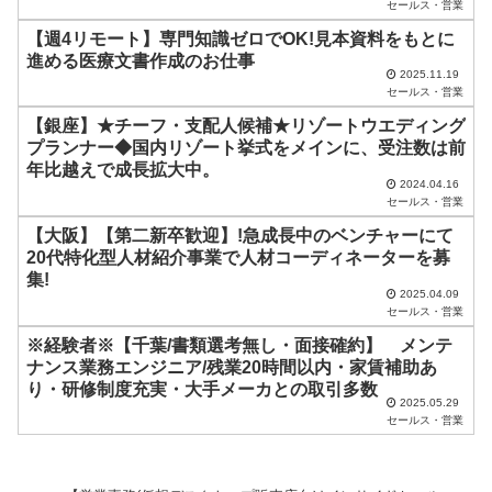
ま
セールス・営業
ま
【週4リモート】専門知識ゼロでOK!見本資料をもとに
進める医療文書作成のお仕事
に
2025.11.19
セールス・営業
し
【銀座】★チーフ・支配人候補★リゾートウエディング
て
プランナー◆国内リゾート挙式をメインに、受注数は前
く
年比越えで成長拡大中。
2024.04.16
だ
セールス・営業
さ
【大阪】【第二新卒歓迎】!急成長中のベンチャーにて
い
20代特化型人材紹介事業で人材コーディネーターを募
集!
。
2025.04.09
セールス・営業
※経験者※【千葉/書類選考無し・面接確約】 メンテ
ナンス業務エンジニア/残業20時間以内・家賃補助あ
り・研修制度充実・大手メーカとの取引多数
2025.05.29
セールス・営業