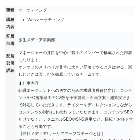
職種
マーケティング
職種
Webマーケティング
内容
配属
派生メディア事業部
部署
マネージャーの井口を中心に若手のメンバーで構成された部署
配属
になります。
部署
オンオフのメリハリが非常に大きい部署でやるときはやる、楽
詳細
しむときは楽しむを徹底しているチームです。
▍仕事内容
転職エージェントへの送客のための求職者獲得に向け、コンテ
ンツSEO施策経由のCV数を予実管理～企画立案～施策実行ま
で対応していただきます。ライターをディレクションしながら
コンテンツの制作にも携わっていただきます。コンテンツSEO
だけでなく、テクニカルSEOやSNS運用など、幅広くお任せす
ることも可能です。
【自社メディア/キャリアアップステージとは】