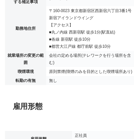
する補足事項
〒160-0023 東京都新宿区西新宿六丁目3番1号
新宿アイランドウイング
【アクセス】
勤務地住所
■丸ノ内線 西新宿駅 徒歩1分(駅直結)
■各線 新宿駅 徒歩10分
■都営大江戸線 都庁前駅 徒歩10分
就業場所の変更の範
会社の定める場所(テレワークを行う場所を含
囲
む)
喫煙環境
原則禁煙(喫煙のみを目的とした喫煙場所あり)
転勤の有無
無し
雇用形態
正社員
雇用形態