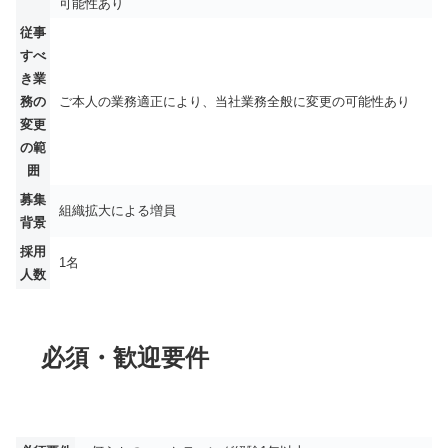
可能性あり
従事
すべ
き業
務の
ご本人の業務適正により、当社業務全般に変更の可能性あり
変更
の範
囲
募集
組織拡大による増員
背景
採用
1名
人数
必須・歓迎要件