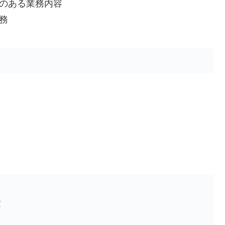
のある業務内容
務
験