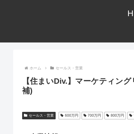
H
ホーム
セールス・営業
【住まいDiv.】マーケティン
補)
セールス・営業
600万円
700万円
800万円