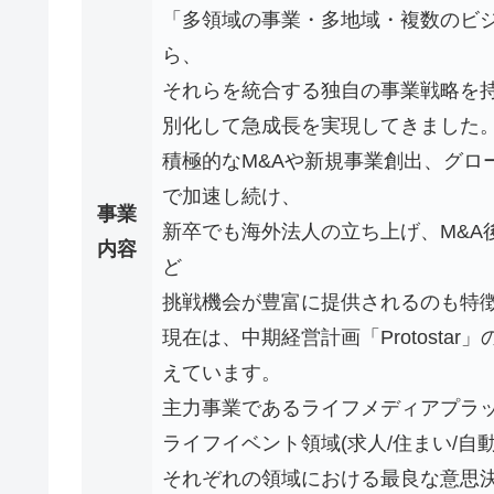
「多領域の事業・多地域・複数のビ
ら、
それらを統合する独自の事業戦略を
別化して急成長を実現してきました
積極的なM&Aや新規事業創出、グロ
で加速し続け、
事業
新卒でも海外法人の立ち上げ、M&A
内容
ど
挑戦機会が豊富に提供されるのも特
現在は、中期経営計画「Protosta
えています。
主力事業であるライフメディアプラ
ライフイベント領域(求人/住まい/自
それぞれの領域における最良な意思