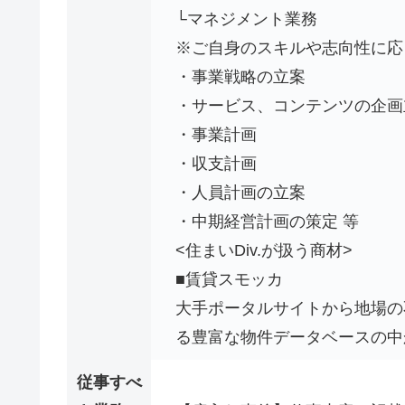
└マネジメント業務
※ご自身のスキルや志向性に応
・事業戦略の立案
・サービス、コンテンツの企画
・事業計画
・収支計画
・人員計画の立案
・中期経営計画の策定 等
<住まいDiv.が扱う商材>
■賃貸スモッカ
大手ポータルサイトから地場の
る豊富な物件データベースの中
従事すべ