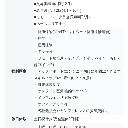
■賞与実績:年1回(12月)
■給与改定:年2回(4月・10月)
■リモートワーク手当(5,000円/月)
■ベースエリア手当
・健康保険(関東ITソフトウェア健康保険組合)
・厚生年金
・雇用保険
・労災保険
・リモート勤務用ディスプレイ貸与(27インチもしく
は28インチ)
福利厚生
・テックサポート(エンジニア向けに年間12万円まで
スキルアップや生産性向上の支援)
・育児休業制度
・オンライン医療相談(first call)
・インフルエンザ予防接種
・オフィスグリコ有
・各種勉強会やカンファレンスの参加費補助
休日休暇
土日祝休み(完全週休2日制)
・土曜、日曜、祝日、年末年始