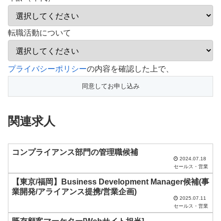
転職活動について
こ
プライバシーポリシー
の内容を確認した上で、
の
フ
ィ
関連求人
ー
ル
ド
コンプライアンス部門の管理職候補
2024.07.18
は
セールス・営業
空
【東京/福岡】Business Development Manager候補(事
業開発/アライアンス提携/営業企画)
の
2025.07.11
ま
セールス・営業
ま