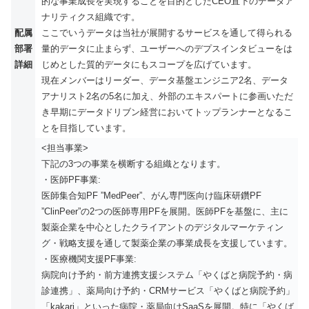
的な事業成長を実現することを目的としたCEO直下のデータア
ナリティクス組織です。
配属
ここでいうデータは当社が展開するサービスを通して得られる
部署
量的データに止まらず、ユーザーへのデプスインタビューをは
詳細
じめとした質的データにもスコープを広げています。
現在メンバーはリーダー、データ基盤エンジニア2名、データ
アナリスト2名の5名に加え、外部のエキスパートに参画いただ
き早期にデータドリブン経営においてトップランナーとなるこ
とを目指しています。
<担当事業>
下記の3つの事業を横断する組織となります。
・医師PF事業:
医師集合知PF ”MedPeer”、がん専門医向け臨床研鑽PF
”ClinPeer”の2つの医師専用PFを展開。医師PFを基盤に、主に
製薬企業を中心としたクライアントのデジタルマーケティン
グ・戦略支援を通して製薬企業の事業成長を支援しています。
・医療機関支援PF事業:
病院向け予約・前方連携支援システム「やくばと病院予約・病
診連携」、薬局向け予約・CRMサービス「やくばと病院予約」
「kakari」といった病院・薬局向けSaaSを展開。特に「やくば