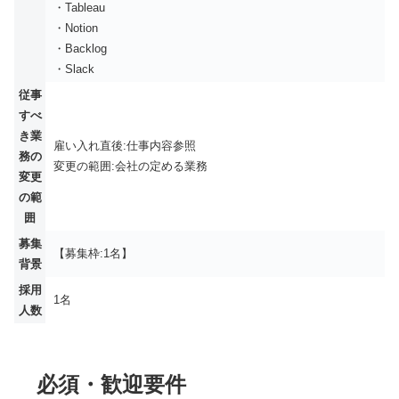
・Tableau
・Notion
・Backlog
・Slack
従事
すべ
き業
雇い入れ直後:仕事内容参照
務の
変更の範囲:会社の定める業務
変更
の範
囲
募集
【募集枠:1名】
背景
採用
1名
人数
必須・歓迎要件