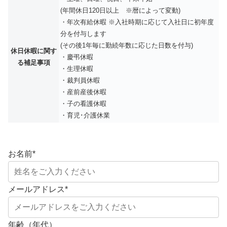
(年間休日120日以上 ※暦によって変動)
・年次有給休暇 ※入社時期に応じて入社日に初年度
分を付与します
(その後1年毎に勤続年数に応じた日数を付与)
休日休暇に関す
・慶弔休暇
る補足事項
・生理休暇
・裁判員休暇
・産前産後休暇
・子の看護休暇
・育児･介護休業
お名前
*
メールアドレス
*
年齢（年代）