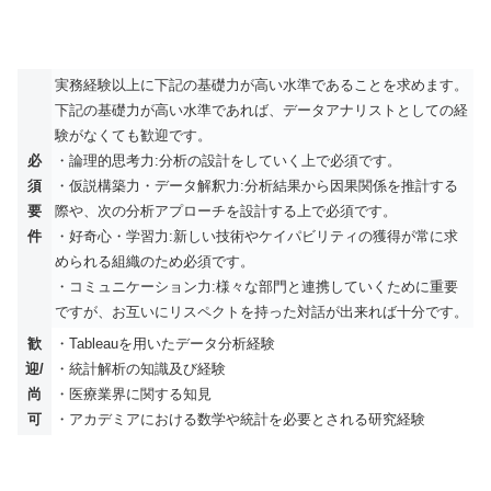
実務経験以上に下記の基礎力が高い水準であることを求めます。
下記の基礎力が高い水準であれば、データアナリストとしての経
験がなくても歓迎です。
必
・論理的思考力:分析の設計をしていく上で必須です。
須
・仮説構築力・データ解釈力:分析結果から因果関係を推計する
要
際や、次の分析アプローチを設計する上で必須です。
件
・好奇心・学習力:新しい技術やケイパビリティの獲得が常に求
められる組織のため必須です。
・コミュニケーション力:様々な部門と連携していくために重要
ですが、お互いにリスペクトを持った対話が出来れば十分です。
歓
・Tableauを用いたデータ分析経験
迎/
・統計解析の知識及び経験
尚
・医療業界に関する知見
可
・アカデミアにおける数学や統計を必要とされる研究経験