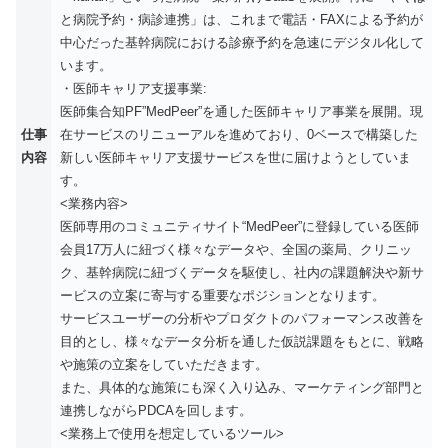
と病院予約・病診連携」は、これまで電話・FAXによる予約が
中心だった基幹病院における診療予約を急速にデジタル化して
います。
・医師キャリア支援事業:
医師集合知PF”MedPeer”を通した医師キャリア事業を展開。現
仕事
在サービスのリニューアルを進めており、0ベースで構築した
内容
新しい医師キャリア支援サービスを世に届けようとしていま
す。
<業務内容>
医師専用のコミュニティサイト“MedPeer”に登録している医師
会員17万人に紐づく様々なデータや、全国の薬局、クリニッ
ク、基幹病院に紐づくデータを駆使し、社内の課題解決や新サ
ービスの立案に寄与する重要なポジションとなります。
サービスユーザーの分析やプロダクトのパフォーマンス改善を
目的とし、様々なデータ分析を通した仮説課題をもとに、戦略
や施策の立案をしていただきます。
また、具体的な施策にも深く入り込み、マーケティング部門と
連携しながらPDCAを回します。
<業務上で使用を想定しているツール>