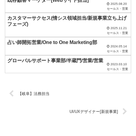
既存顧客マーケター[Webサイト担当]
2025.08.20
に
セールス・営業
し
カスタマーサクセス(情シス領域担当/新規事業立ち上げ
フェーズ)
て
2025.11.21
く
セールス・営業
だ
占い師開拓営業/One to One Marketing部
2024.05.14
さ
セールス・営業
い
グローバルサポート事業部/半蔵門/営業/営業
2023.03.10
。
セールス・営業
【岐阜】法務担当
UI/UXデザイナー[新規事業]