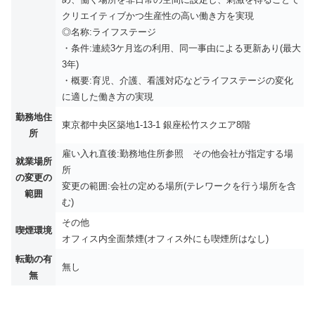
クリエイティブかつ生産性の高い働き方を実現
◎名称:ライフステージ
・条件:連続3ケ月迄の利用、同一事由による更新あり(最大
3年)
・概要:育児、介護、看護対応などライフステージの変化
に適した働き方の実現
勤務地住
東京都中央区築地1-13-1 銀座松竹スクエア8階
所
雇い入れ直後:勤務地住所参照 その他会社が指定する場
就業場所
所
の変更の
変更の範囲:会社の定める場所(テレワークを行う場所を含
範囲
む)
その他
喫煙環境
オフィス内全面禁煙(オフィス外にも喫煙所はなし)
転勤の有
無し
無