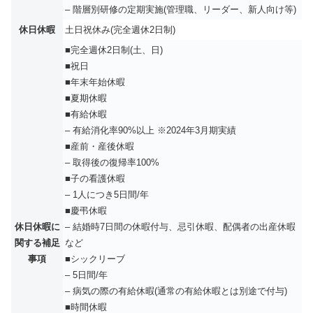
– 階層別研修の定期実施(管理職、リーダー、新人向け等)
休日休暇
土日祝休み(完全週休2日制)
■完全週休2日制(土、日)
■祝日
■年末年始休暇
■夏期休暇
■有給休暇
– 有給消化率90%以上 ※2024年3月期実績
■産前・産後休暇
– 取得後の復帰率100%
■子の看護休暇
– 1人につき5日間/年
■慶弔休暇
休日休暇に
– 結婚時7日間の休暇付与、忌引休暇、配偶者の出産休暇
関する補足
など
事項
■シックリーブ
– 5日間/年
– 病気の際の有給休暇(通常の有給休暇とは別途で付与)
■時間休暇