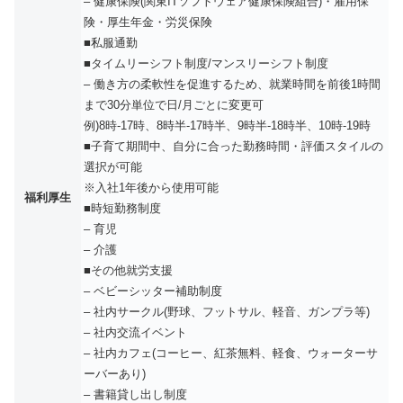
– 健康保険(関東ITソフトウェア健康保険組合)・雇用保
険・厚生年金・労災保険
■私服通勤
■タイムリーシフト制度/マンスリーシフト制度
– 働き方の柔軟性を促進するため、就業時間を前後1時間
まで30分単位で日/月ごとに変更可
例)8時-17時、8時半-17時半、9時半-18時半、10時-19時
■子育て期間中、自分に合った勤務時間・評価スタイルの
選択が可能
※入社1年後から使用可能
福利厚生
■時短勤務制度
– 育児
– 介護
■その他就労支援
– ベビーシッター補助制度
– 社内サークル(野球、フットサル、軽音、ガンプラ等)
– 社内交流イベント
– 社内カフェ(コーヒー、紅茶無料、軽食、ウォーターサ
ーバーあり)
– 書籍貸し出し制度