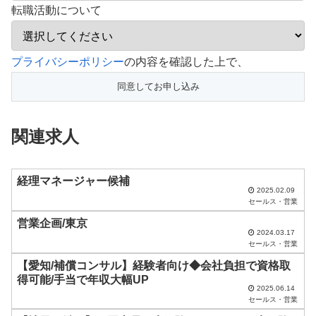
転職活動について
こ
プライバシーポリシー
の内容を確認した上で、
の
フ
ィ
関連求人
ー
ル
ド
経理マネージャー候補
2025.02.09
は
セールス・営業
空
営業企画/東京
2024.03.17
の
セールス・営業
ま
【愛知/補償コンサル】経験者向け◆会社負担で資格取
ま
得可能/手当で年収大幅UP
2025.06.14
に
セールス・営業