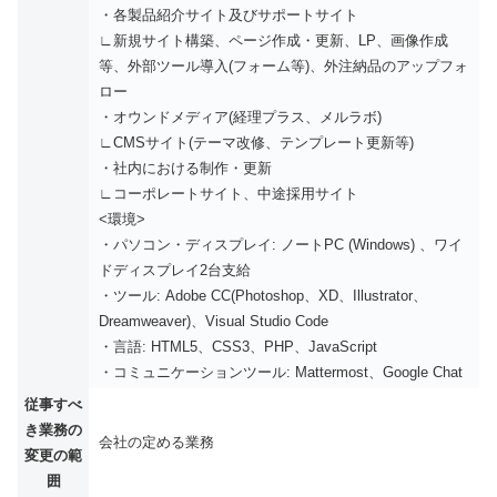
・各製品紹介サイト及びサポートサイト
∟新規サイト構築、ページ作成・更新、LP、画像作成
等、外部ツール導入(フォーム等)、外注納品のアップフォ
ロー
・オウンドメディア(経理プラス、メルラボ)
∟CMSサイト(テーマ改修、テンプレート更新等)
・社内における制作・更新
∟コーポレートサイト、中途採用サイト
<環境>
・パソコン・ディスプレイ: ノートPC (Windows) 、ワイ
ドディスプレイ2台支給
・ツール: Adobe CC(Photoshop、XD、Illustrator、
Dreamweaver)、Visual Studio Code
・言語: HTML5、CSS3、PHP、JavaScript
・コミュニケーションツール: Mattermost、Google Chat
従事すべ
き業務の
会社の定める業務
変更の範
囲