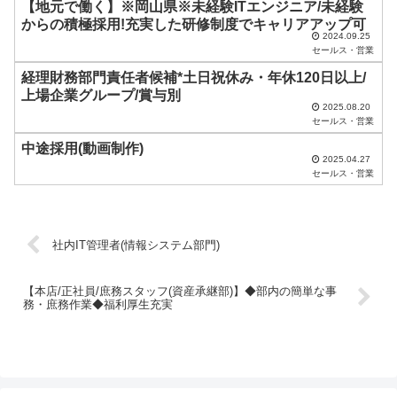
し
【地元で働く】※岡山県※未経験ITエンジニア/未経験
からの積極採用!充実した研修制度でキャリアアップ可
て
2024.09.25
く
セールス・営業
だ
経理財務部門責任者候補*土日祝休み・年休120日以上/
上場企業グループ/賞与別
さ
2025.08.20
セールス・営業
い
中途採用(動画制作)
。
2025.04.27
セールス・営業
社内IT管理者(情報システム部門)
【本店/正社員/庶務スタッフ(資産承継部)】◆部内の簡単な事
務・庶務作業◆福利厚生充実