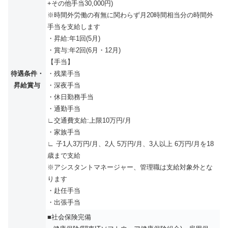
+その他手当30,000円)
※時間外労働の有無に関わらず月20時間相当分の時間外
手当を支給します
・昇給:年1回(5月)
・賞与:年2回(6月・12月)
【手当】
待遇条件・
・残業手当
昇給賞与
・深夜手当
・休日勤務手当
・通勤手当
∟交通費支給:上限10万円/月
・家族手当
∟ 子1人3万円/月、2人 5万円/月、3人以上 6万円/月を18
歳まで支給
※アシスタントマネージャー、管理職は支給対象外とな
ります
・赴任手当
・出張手当
■社会保険完備