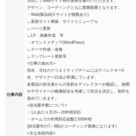
当社にてWebサイト制作業務を遂行いただきます。
デザイン、コーディングともに業務範囲となります。
・Web(製品紹介サイトが複数あり)
∟新規サイト構築、サイトリニューアル
∟ページ更新
∟LP、画像作成 等
・オウンドメディア(WordPress)
∟テーマ作成・改修
∟テンプレート更新等
<仕事の進め方>
現在、当社のクリエイティブチームにはディレクター6
名、デザイナー21名が所属しています。
各製品の担当者からの依頼をディレクターが確認し、納期
やデザイナーの稼働状況を考慮して担当を決定し、制作を
仕事内容
進めていきます。
<担当案件数について>
・1人あたり月15～20件程対応
・チームでの年間対応総数2,500件程
(担当案件の7～8割がコーディング業務になります)
<主な依頼内容>