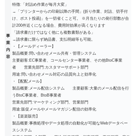
特徴:「封詰め作業が毎月大変」
→「プリンターからの印刷以降の手間」(折り作業、封詰、切手付
け、ポスト投函)」を一切省くこと可。 ※月当たりの発行部数が合
計200件近くになる場合、費用対効果が高くなります
「請求書だけではなく他にも複数書類がある」
事
→請求書に限らず納品書、支払明細等も可能。
業
・【メールディーラー】
内
製品概要:問い合わせメール共有・管理システム
容
主要顧客:EC事業者、コールセンター事業者、その他BtoC事業
者 営業先部門:カスタマーサポート部門
用途:問い合わせメール対応の品質向上と効率化
・【配配メール】
製品概要:メール配信システム 主要顧客:大量のメール配信を行
うBtoC事業者、BtoB事業者
営業先部門:マーケティング部門、営業部門
用途:販促メールやメールマガジン配信の効率化
・【楽楽販売】
製品概要:事務処理やデータ処理の自動化が可能なWebデータベー
スシステム