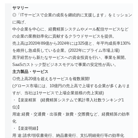
サマリー
◎「ITサービスで企業の成長を継続的に支援します」をミッション
に掲げ、
中小企業を中心に、経費精算システムやメール配信サービスなど
の企業の業務効率化に貢献するクラウドサービスを提供。
売上高は2020年89億から2024年には325億と、年平均成長率130%
を維持し急成長している企業。(2022年にプライム市場上場)
黒字経営から新たなサービスへの資金投資を行い、事業を展開。
SaaSのストック型ビジネスモデルで事業の安定性が高い。
主力製品・サービス
◎売上高20億を超えるサービスを複数展開!
(グロース市場には、10億円の売上高で上場する企業が多くありま
すが、当社は1サービスで上場企業規模の売上実績)
・【楽楽精算 (経費精算システムで累計導入社数ランキング1
位)】
用途:経費・交通費・出張費・旅費・交際費など、経費精算の効率
化
・【楽楽明細】
用 途:請求/領収書発行、納品書発行、支払明細発行等の効率化