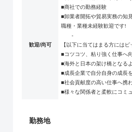
■商社での勤務経験
■卸業者開拓や貿易実務の知
職種・業種未経験歓迎です!
-
歓迎/尚可
【以下に当てはまる方にはピ
■コツコツ、粘り強く仕事へ
■海外と日本の架け橋となる
■成長企業で自分自身の成長
■社会貢献度の高い仕事へ携
■様々な関係者と柔軟にコミ
勤務地