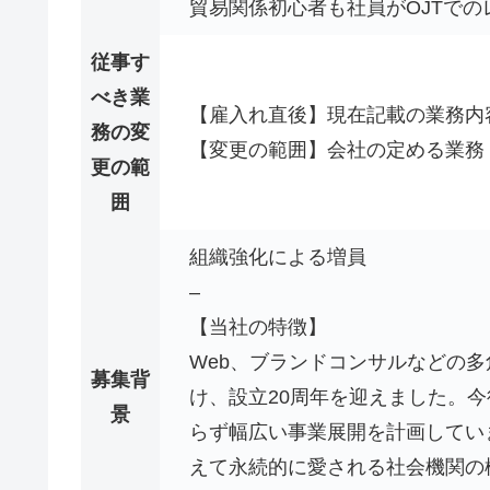
貿易関係初心者も社員がOJTで
従事す
べき業
【雇入れ直後】現在記載の業務内
務の変
【変更の範囲】会社の定める業務
更の範
囲
組織強化による増員
–
【当社の特徴】
Web、ブランドコンサルなどの
募集背
け、設立20周年を迎えました。今後
景
らず幅広い事業展開を計画してい
えて永続的に愛される社会機関の