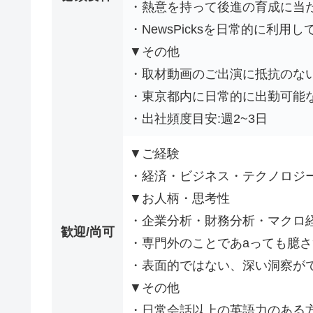
・熱意を持って後進の育成に当
・NewsPicksを日常的に利用
▼その他
・取材動画のご出演に抵抗のな
・東京都内に日常的に出勤可能な
・出社頻度目安:週2~3日
▼ご経験
・経済・ビジネス・テクノロジ
▼お人柄・思考性
・企業分析・財務分析・マクロ
歓迎/尚可
・専門外のことであaっても臆
・表面的ではない、深い洞察が
▼その他
・日常会話以上の英語力のある方(T