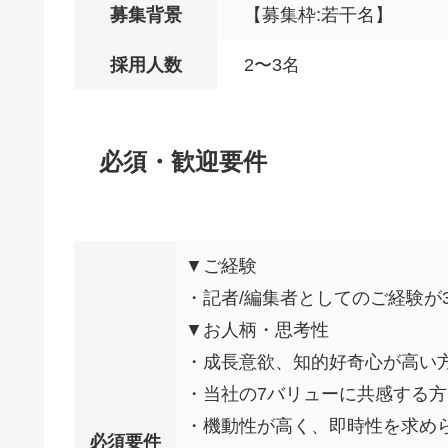
募集背景
【募集枠:若干名】
採用人数
2〜3名
必須・歓迎要件
▼ご経験
・記者/編集者としてのご経験が
▼お人柄・思考性
・成長意欲、知的好奇心が高い
・当社の7バリューに共感する方
・機動性が高く、即時性を求め
必須要件