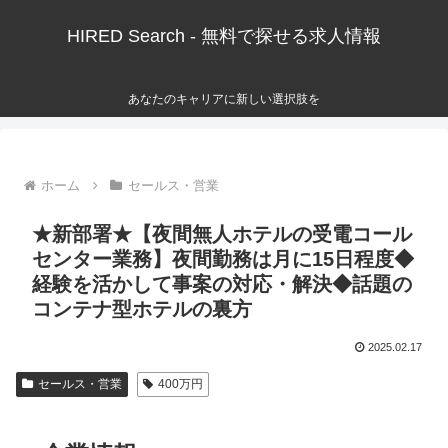
HIRED Search - 無料で探せる求人情報
あなたのキャリアに新しい選択肢を
ホーム
セールス・営業
★新部署★【夜間無人ホテルの受電コール
センター業務】夜間勤務は月に15日程度◆
経験を活かして事案の対応・解決◆話題の
コンテナ型ホテルの裏方
2025.02.17
セールス・営業
400万円