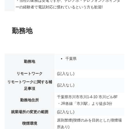
・当社の業務は受電ですが、テレアポ・テレフォンアポインタ
ーの経験者で電話対応に慣れているという方も歓迎!
勤務地
千葉県
勤務地
リモートワーク
(記入なし)
リモートワークに関する補
(記入なし)
足事項
千葉県市川市市川1-4-10 市川ビル8F
勤務地住所
・JR各線「市川駅」より徒歩3分
就業場所の変更の範囲
(記入なし)
原則禁煙(喫煙のみを目的とした喫煙場
喫煙環境
所あり)