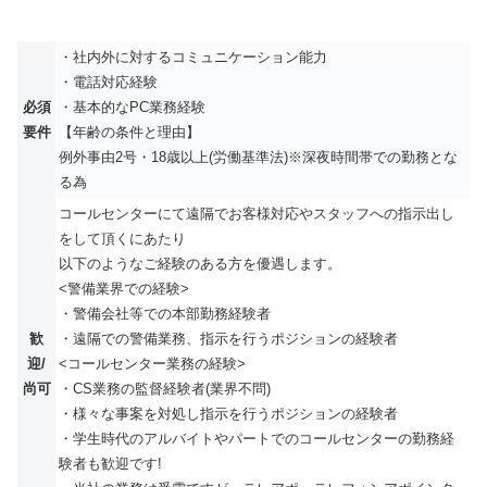
・社内外に対するコミュニケーション能力
・電話対応経験
必須
・基本的なPC業務経験
要件
【年齢の条件と理由】
例外事由2号・18歳以上(労働基準法)※深夜時間帯での勤務とな
る為
コールセンターにて遠隔でお客様対応やスタッフへの指示出し
をして頂くにあたり
以下のようなご経験のある方を優遇します。
<警備業界での経験>
・警備会社等での本部勤務経験者
歓
・遠隔での警備業務、指示を行うポジションの経験者
迎/
<コールセンター業務の経験>
尚可
・CS業務の監督経験者(業界不問)
・様々な事案を対処し指示を行うポジションの経験者
・学生時代のアルバイトやパートでのコールセンターの勤務経
験者も歓迎です!