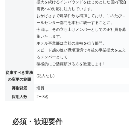
拡大を続けるインバウンドをはじめとした国内宿泊
需要への対応に注力しています。
おかげさまで建築件数も増加しており、このたびコ
ールセンター部門を本社に統一することに。
今回は、その立ち上げメンバーとしての正社員を募
集いたします。
ホテル事業部は当社の主軸を担う部門。
スピード感の速い職場環境で今後の事業拡大を支え
るメンバーとして
積極的にご活躍頂ける方を歓迎します!
従事すべき業務
(記入なし)
の変更の範囲
募集背景
増員
採用人数
2〜3名
必須・歓迎要件