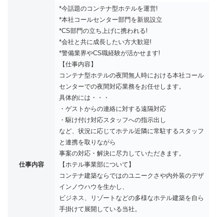
*今話題のコンテナ型ホテルを運営!
*本社コールセンター部門を新規設立
*CS部門の立ち上げに携われる!
*会社と共に成長したい方大歓迎!
*警備業界やCS職経験が活かせます!
【仕事内容】
コンテナ型ホテルの夜間無人時における本社コール
センターでの夜間対応業務をお任せします。
具体的には・・・
・ゲストからの連絡に対する遠隔対応
・駆け付け対応スタッフへの指示出し
など、状況に応じてホテル近隣に常駐するスタッフ
と連携を取りながら
事案の対応・解決に尽力していただきます。
仕事内容
【ホテル事業部について】
コンテナ建築ならではのユニークさや内外装のデザ
インノウハウを生かし、
ビジネス、リゾートなどの多様なホテル建築を自ら
手掛けて展開している当社。