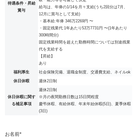
待遇条件・昇給
給与は、年俸の1/14を月々支給(うち2回分は7月、
賞与
12月に賞与として⽀給)
・基本給:年俸 346万2269円 〜
・固定残業代:1年あたり53万7731円 〜(1年あたり
300時間分)
固定残業時間を超えた勤務時間については別途残業
代を支給する
【昇給】
あり
福利厚生
社会保険完備、退職金制度、交通費支給、ネイルok
休日休暇
週休2日制
週休2日制
休日休暇に関す
※月の夜間勤務日数は15日間程度
る補足事項
慶弔休暇、有給休暇、年末年始休暇(5日)、夏季休暇
(3日)
お名前
*