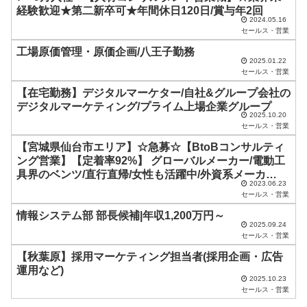
経験歓迎★第二新卒可★年間休日120日/賞与年2回
は
2024.05.16
セールス・営業
空
工場原価管理・原価企画/八王子勤務
の
2025.01.22
ま
セールス・営業
ま
【在宅勤務】デジタルマーケター/自社&グループ会社の
デジタルマーケティング/プライム上場企業グループ
に
2025.10.20
セールス・営業
し
【宮城県仙台市エリア】☆急募☆【BtoBコンサルティ
て
ング営業】【定着率92%】 グローバルメーカー/電動工
く
具界のベンツ/直行直帰/女性も活躍中/外資系メーカ
2023.06.23
だ
ー/2021年働きがいのある企業上位選出
セールス・営業
さ
情報システム部 部長候補|年収1,200万円～
い
2025.09.24
セールス・営業
。
【秋葉原】採用マーケティング担当者(採用企画・広告
運用など)
2025.10.23
セールス・営業