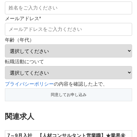
メールアドレス
*
年齢（年代）
転職活動について
こ
プライバシーポリシー
の内容を確認した上で、
の
フ
ィ
関連求人
ー
ル
ド
7～9月入社 【人材コンサルタント営業職】★業界未