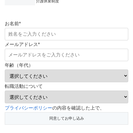
介護休業制度
お名前
*
メールアドレス
*
年齢（年代）
転職活動について
こ
プライバシーポリシー
の内容を確認した上で、
の
フ
ィ