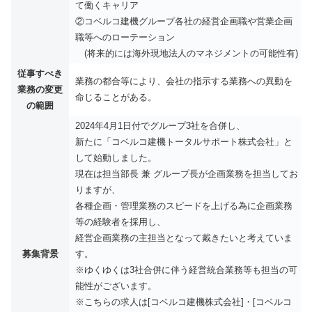
て働くキャリア
②コベルコ建機グループ各社の経営企画職や営業企画
職等へのローテーション
(将来的には海外現地法人のマネジメントの可能性有)
従事すべき
業務の都合等により、会社の指示する業務への異動を
業務の変更
命じることがある。
の範囲
2024年4月1日付でグループ3社を合併し、
新たに「コベルコ建機トータルサポート株式会社」と
して始動しました。
現在は担当部長 兼 グループ長が企画業務を担当してお
りますが、
各種企画・管理業務のスピードを上げる為に企画業務
等の経験者を採用し、
経営企画業務の主担当となって戴きたいと考えていま
募集背景
す。
※ゆくゆくは3社合併に伴う経営統合業務等も担当の可
能性がございます。
※こちらの求人は[コベルコ建機株式会社]・[コベルコ