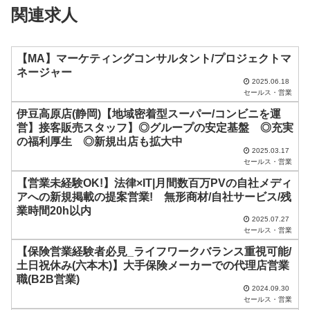
関連求人
ー
ル
ド
【MA】マーケティングコンサルタント/プロジェクトマ
ネージャー
は
2025.06.18
セールス・営業
空
伊豆高原店(静岡)【地域密着型スーパー/コンビニを運
の
営】接客販売スタッフ】◎グループの安定基盤 ◎充実
ま
の福利厚生 ◎新規出店も拡大中
2025.03.17
ま
セールス・営業
に
【営業未経験OK!】法律×IT|月間数百万PVの自社メディ
し
アへの新規掲載の提案営業! 無形商材/自社サービス/残
業時間20h以内
て
2025.07.27
く
セールス・営業
だ
【保険営業経験者必見_ライフワークバランス重視可能/
土日祝休み(六本木)】大手保険メーカーでの代理店営業
さ
職(B2B営業)
い
2024.09.30
セールス・営業
。