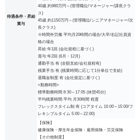
40歳 約980万円～(管理職位/マネージャー/課長クラ
ス)
待遇条件・昇給
45歳 約1150万円～(管理職位/シニアマネージャー/次
賞与
長クラス)
※時間外労働 平均月20時間の場合/大卒/右記社員資
格の場合
昇給:年1回 (会社規程に基づく)
賞与:年2回 (6月・12月)
通勤手当:有 (全額支給/会社規程有)
残業手当:有 (残業時間に応じて1分単位で支給)
退職金制度:有 (会社規定に基づく)
<勤務時間>
標準勤務時間:8:30～17:05 (休憩45分)
平均残業時間:平均 月30時間 程度
フレックスタイム制:有 (コアタイム 10:00～15:00/フ
レキシブルタイム 5:00～22:00)
【保険】
健康保険・厚生年金保険・雇用保険・労災保険
【その他制度】