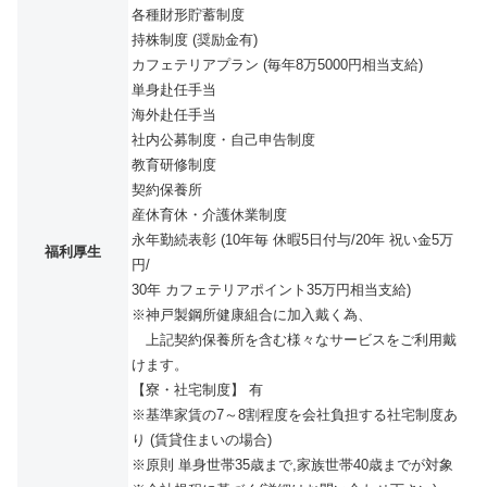
各種財形貯蓄制度
持株制度 (奨励金有)
カフェテリアプラン (毎年8万5000円相当支給)
単身赴任手当
海外赴任手当
社内公募制度・自己申告制度
教育研修制度
契約保養所
産休育休・介護休業制度
永年勤続表彰 (10年毎 休暇5日付与/20年 祝い金5万
福利厚生
円/
30年 カフェテリアポイント35万円相当支給)
※神戸製鋼所健康組合に加入戴く為、
上記契約保養所を含む様々なサービスをご利用戴
けます。
【寮・社宅制度】 有
※基準家賃の7～8割程度を会社負担する社宅制度あ
り (賃貸住まいの場合)
※原則 単身世帯35歳まで,家族世帯40歳までが対象