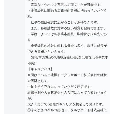
貴重なノウハウを蓄積して頂くことが可能です。
・企業経営に関わる広範囲の業務に携わっていただく
為、
仕事の幅は確実に広がることが期待できます。
また、各種計数に対する鋭い感覚も習得できます。
・業務によっては各事業本部長・取締役が担当先であ
り、
企業経営の根幹に触れる機会も多く、非常に成長が
できる業務だといえます。
(統合前の3社の代表取締役社長3名は現在は各事業本
部長)
【キャリアパス】
当面はコベルコ建機トータルサポート株式会社の経営
企画職として、
中軸を担う存在になっていただく想定です。
組織体制や人員状況や本人希望によっても変わります
が、
大きく分けて2種類のキャリアを想定しております。
①そのままコベルコ建機トータルサポート株式会社に