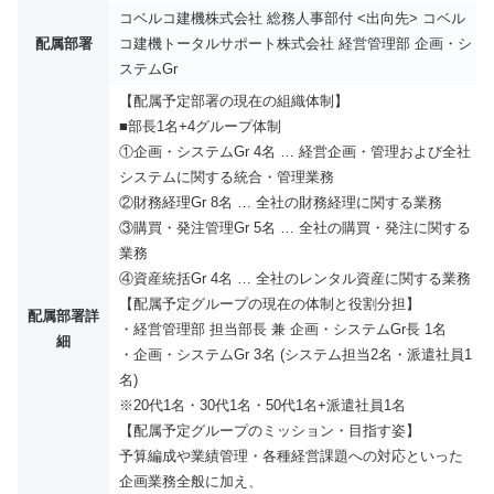
コベルコ建機株式会社 総務人事部付 <出向先> コベル
配属部署
コ建機トータルサポート株式会社 経営管理部 企画・シ
ステムGr
【配属予定部署の現在の組織体制】
■部長1名+4グループ体制
①企画・システムGr 4名 … 経営企画・管理および全社
システムに関する統合・管理業務
②財務経理Gr 8名 … 全社の財務経理に関する業務
③購買・発注管理Gr 5名 … 全社の購買・発注に関する
業務
④資産統括Gr 4名 … 全社のレンタル資産に関する業務
【配属予定グループの現在の体制と役割分担】
配属部署詳
・経営管理部 担当部長 兼 企画・システムGr長 1名
細
・企画・システムGr 3名 (システム担当2名・派遣社員1
名)
※20代1名・30代1名・50代1名+派遣社員1名
【配属予定グループのミッション・目指す姿】
予算編成や業績管理・各種経営課題への対応といった
企画業務全般に加え、