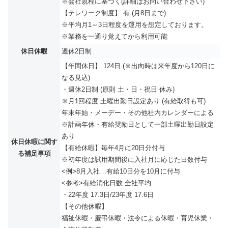
※会社規程に基づく(詳細はお問い合わせ下さい)
【テレワーク制度】 有 (月8日まで)
※平均月1～3日程度を運用を想定しております。
※業務を一通り覚えてから利用可能
休日休暇
週休2日制
【年間休日】 124日 (※出向時は来年度から120日に
なる見込)
・週休2日制 (原則 土・日・祝日 休み)
※月1回程度 土曜出勤日設定あり (有給取得も可)
年末年始・メーデー・その他社内カレンダーによる
※計画年休・有給奨励日として一部土曜出勤日設定
あり
休日休暇に関す
【有給休暇】毎年4月に20日分付与
る補足事項
※初年度は試用期間後に入社月に応じた日数付与
<例>8月入社…有給10日分を10月に付与
<参考>有給消化日数 全社平均
・22年度 17.3日/23年度 17.6日
【その他休暇】
福祉休暇・慶弔休暇・法令による休暇・育児休業・