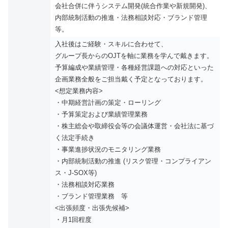
会社合併に伴うシステム開発(統合作業や新規開発)、
内部統制活動の推進・法務相談対応・ブランド管理
等。
入社後はご経験・スキルに合わせて、
グループ長からのOJTを軸に業務を学んで戴きます。
予算編成や業績管理・各種経営課題への対応といった
企画業務全般をご担当戴く予定となっております。
<想定業務内容>
・中期経営計画の策定・ローリング
・予算策定および業績管理業務
・株主総会や取締役会等の会議体運営・会社法に基づ
く法定手続き
・事業進捗状況のモニタリング業務
・内部統制活動の推進 (リスク管理・コンプライアン
ス・J-SOX等)
・法務相談対応業務
・ブランド管理業務 等
<出張頻度・出張先候補>
・月1回程度