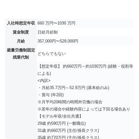
入社時想定年収
660 万円〜1030 万円
賃金制度
日給月給制
月給
357,000円〜529,000円
裁量労働制固定
どちらでもない
残業代制
【想定年収】 約660万円～約1030万円 (経験・役割等
による)
<内訳>
・月給35.7万円～52.9万円 (基本給のみ)
・賞与 (年2回)
※月平均20時間の時間外労働の場合
※若年の場合や経験内容によっては下回る場合あり
【モデル年収/全社共通】
29歳 約590万円 (一般職位)
31歳 約660万円 (主任/係長クラス)
35歳 約770万円 (主任/係長クラス)