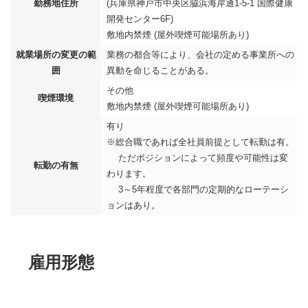
勤務地住所
(兵庫県神戸市中央区脇浜海岸通1-5-1 国際健康
開発センター6F)
敷地内禁煙 (屋外喫煙可能場所あり)
就業場所の変更の範
業務の都合等により、会社の定める事業所への
囲
異動を命じることがある。
その他
喫煙環境
敷地内禁煙 (屋外喫煙可能場所あり)
有り
※総合職であれば全社員前提として転勤は有。
ただポジションによって頻度や可能性は変
転勤の有無
わります。
3～5年程度で各部門の定期的なローテーシ
ョンはあり。
雇用形態