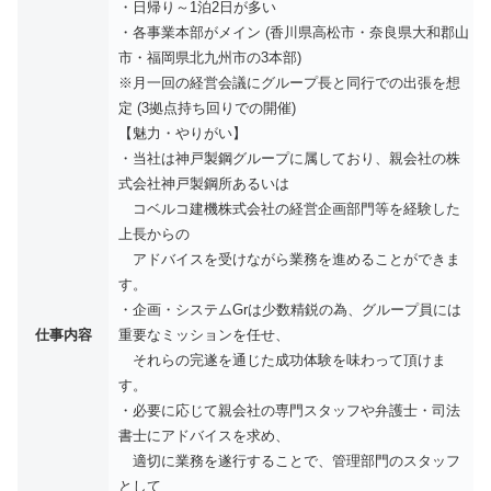
・日帰り～1泊2日が多い
・各事業本部がメイン (香川県高松市・奈良県大和郡山
市・福岡県北九州市の3本部)
※月一回の経営会議にグループ長と同行での出張を想
定 (3拠点持ち回りでの開催)
【魅力・やりがい】
・当社は神戸製鋼グループに属しており、親会社の株
式会社神戸製鋼所あるいは
コベルコ建機株式会社の経営企画部門等を経験した
上長からの
アドバイスを受けながら業務を進めることができま
す。
・企画・システムGrは少数精鋭の為、グループ員には
仕事内容
重要なミッションを任せ、
それらの完遂を通じた成功体験を味わって頂けま
す。
・必要に応じて親会社の専門スタッフや弁護士・司法
書士にアドバイスを求め、
適切に業務を遂行することで、管理部門のスタッフ
として