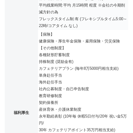
平均残業時間:平均 月15時間 程度 ※会社の今期削
減方針の為
フレックスタイム制:有 (フレキシブルタイム5:00～
22時/コアタイム なし)
【保険】
健康保険・厚生年金保険・雇用保険・労災保険
【その他制度】
各種財形貯蓄制度
持株制度 (奨励金有)
カフェテリアプラン (毎年8万5000円相当支給)
単身赴任手当
海外赴任手当
社内公募制度・自己申告制度
教育研修制度
契約保養所
産休育休・介護休業制度
福利厚生
永年勤続表彰 (10年毎 休暇5日付与/20年 祝い金5万
円/
30年 カフェテリアポイント35万円相当支給)