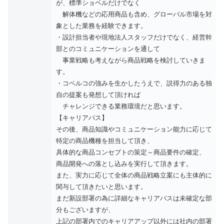
が、標準ショベルだけでなく
解体機などの応用商品も含め、グローバル市場を対
象とした業務を経験できます。
・設計担当者や現地法人スタッフだけでなく、経営幹
部とのコミュニケーションを通して
事業戦略も考えながら商品戦略を検討していきま
す。
・コベルコの強みを生かしたうえで、説得力のある独
自の提案も発想して頂ければ
チャレンジできる業務環境だと思います。
【キャリアパス】
その後、商品知識やコミュニケーション能力に応じて
特定の商品機種を担当して頂き、
具体的な商品コンセプトの策定～商品要件の確定、
商品開発への落とし込みを実行して頂きます。
また、実力に応じて全体の商品戦略立案にも主体的に
関与して頂きたいと思います。
まだ新設部署の為に詳細なキャリアパスは未確定な部
分もございますが、
上記の部署内でのキャリアアップ以外には社内の部署