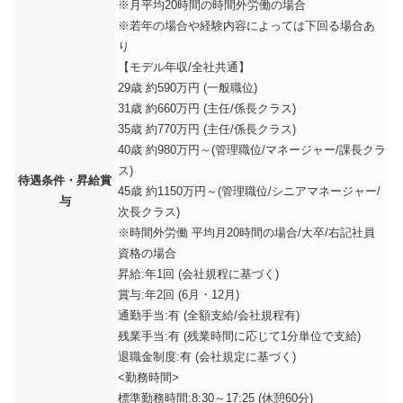
※月平均20時間の時間外労働の場合
※若年の場合や経験内容によっては下回る場合あ
り
【モデル年収/全社共通】
29歳 約590万円 (一般職位)
31歳 約660万円 (主任/係長クラス)
35歳 約770万円 (主任/係長クラス)
40歳 約980万円～(管理職位/マネージャー/課長クラ
ス)
待遇条件・昇給賞
45歳 約1150万円～(管理職位/シニアマネージャー/
与
次長クラス)
※時間外労働 平均月20時間の場合/大卒/右記社員
資格の場合
昇給:年1回 (会社規程に基づく)
賞与:年2回 (6月・12月)
通勤手当:有 (全額支給/会社規程有)
残業手当:有 (残業時間に応じて1分単位で支給)
退職金制度:有 (会社規定に基づく)
<勤務時間>
標準勤務時間:8:30～17:25 (休憩60分)