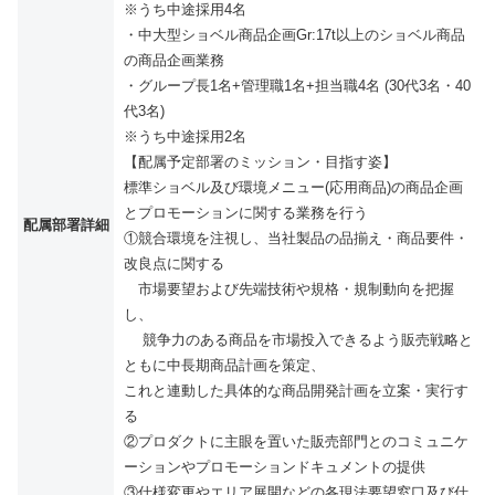
※うち中途採用4名
・中大型ショベル商品企画Gr:17t以上のショベル商品
の商品企画業務
・グループ長1名+管理職1名+担当職4名 (30代3名・40
代3名)
※うち中途採用2名
【配属予定部署のミッション・目指す姿】
標準ショベル及び環境メニュー(応用商品)の商品企画
とプロモーションに関する業務を行う
配属部署詳細
①競合環境を注視し、当社製品の品揃え・商品要件・
改良点に関する
市場要望および先端技術や規格・規制動向を把握
し、
競争力のある商品を市場投入できるよう販売戦略と
ともに中長期商品計画を策定、
これと連動した具体的な商品開発計画を立案・実行す
る
②プロダクトに主眼を置いた販売部門とのコミュニケ
ーションやプロモーションドキュメントの提供
③仕様変更やエリア展開などの各現法要望窓口及び仕