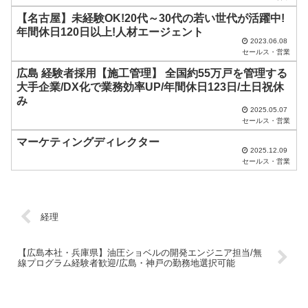
し
【名古屋】未経験OK!20代～30代の若い世代が活躍中!
て
年間休日120日以上!人材エージェント
く
2023.06.08
セールス・営業
だ
広島 経験者採用【施工管理】 全国約55万戸を管理する
さ
大手企業/DX化で業務効率UP/年間休日123日/土日祝休
い
み
2025.05.07
。
セールス・営業
マーケティングディレクター
2025.12.09
セールス・営業
経理
【広島本社・兵庫県】油圧ショベルの開発エンジニア担当/無
線プログラム経験者歓迎/広島・神戸の勤務地選択可能