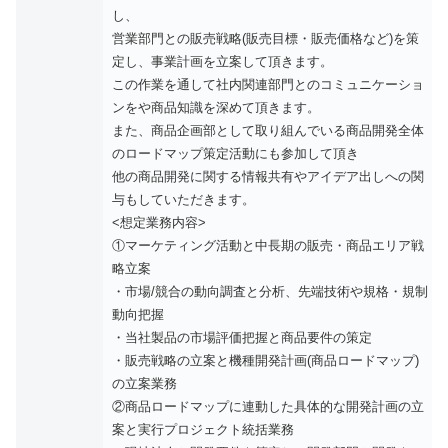
し、
営業部門との販売戦略(販売目標・販売価格など)を策
定し、事業計画を立案して頂きます。
この作業を通して社内関連部門とのコミュニケーショ
ンをや商品知識を深めて頂きます。
また、商品企画部として取り組んでいる商品開発全体
のロードマップ策定活動にも参加して頂き
他の商品開発に関する情報共有やアイデア出しへの関
与もしていただきます。
<想定業務内容>
①マーケティング活動と中長期の販売・商品エリア戦
略立案
・市場/競合の動向調査と分析、先端技術や規格・規制
動向把握
・当社製品の市場評価把握と商品要件の策定
・販売戦略の立案と機種開発計画(商品ロードマップ)
の立案業務
②商品ロードマップに連動した具体的な開発計画の立
案と実行プロジェクト統括業務