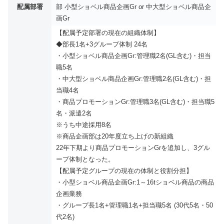
配属部署
部 小型ショベル商品企画Gr or 中大型ショベル商品企
画Gr
【配属予定部署の現在の組織体制】
◆部長1名+3グループ体制 24名
・小型ショベル商品企画Gr:管理職2名(GL含む)・担当
職5名
・中大型ショベル商品企画Gr:管理職2名(GL含む)・担
当職4名
・商品プロモーションGr:管理職3名(GL含む)・担当職5
名・派遣2名
※うち中途採用8名
※商品企画部は20年度立ち上げの新組織
22年下期より商品プロモーションGrを追加し、3グル
ープ体制となった。
【配属予定グループの現在の体制と役割分担】
・小型ショベル商品企画Gr:1～16tショベル商品の商品
企画業務
・グループ長1名+管理職1名+担当職5名 (30代5名・50
代2名)