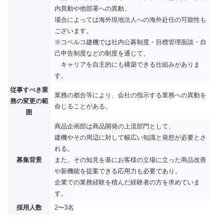
内異動や他部署への異動、
場合によっては海外現地法人への海外赴任の可能性も
ございます。
※コベルコ建機では社内公募制度・目標管理面談・自
己申告制度などの制度を通じて、
キャリアを自主的にも構築できる仕組みがありま
す。
従事すべき業
業務の都合等により、会社の指示する業務への異動を
務の変更の範
命じることがある。
囲
商品企画部は商品開発の上流部門として、
建機やその周辺に対して幅広い知識と発想が必要とさ
れる。
募集背景
また、その知見を基にお客様の立場に立った商品改善
や新機能を提案できる応用力も必要であり、
企業での業務経験を積んだ経験者の方を求めていま
す。
採用人数
2〜3名