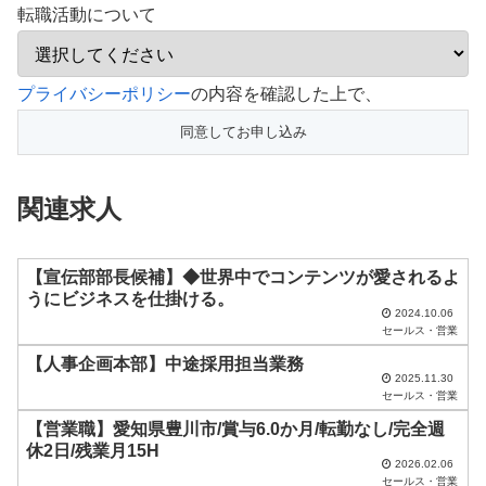
転職活動について
こ
プライバシーポリシー
の内容を確認した上で、
の
フ
ィ
関連求人
ー
ル
ド
【宣伝部部長候補】◆世界中でコンテンツが愛されるよ
うにビジネスを仕掛ける。
は
2024.10.06
セールス・営業
空
【人事企画本部】中途採用担当業務
の
2025.11.30
ま
セールス・営業
ま
【営業職】愛知県豊川市/賞与6.0か月/転勤なし/完全週
休2日/残業月15H
に
2026.02.06
セールス・営業