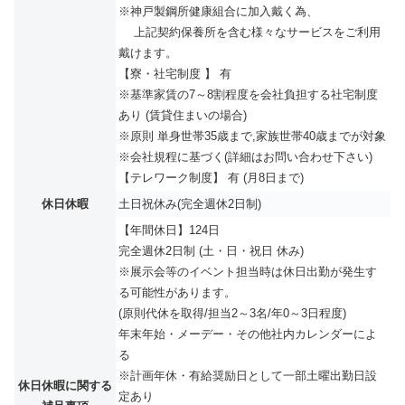
※神戸製鋼所健康組合に加入戴く為、
上記契約保養所を含む様々なサービスをご利用
戴けます。
【寮・社宅制度 】 有
※基準家賃の7～8割程度を会社負担する社宅制度
あり (賃貸住まいの場合)
※原則 単身世帯35歳まで,家族世帯40歳までが対象
※会社規程に基づく(詳細はお問い合わせ下さい)
【テレワーク制度】 有 (月8日まで)
休日休暇
土日祝休み(完全週休2日制)
【年間休日】124日
完全週休2日制 (土・日・祝日 休み)
※展示会等のイベント担当時は休日出勤が発生す
る可能性があります。
(原則代休を取得/担当2～3名/年0～3日程度)
年末年始・メーデー・その他社内カレンダーによ
る
※計画年休・有給奨励日として一部土曜出勤日設
休日休暇に関する
定あり