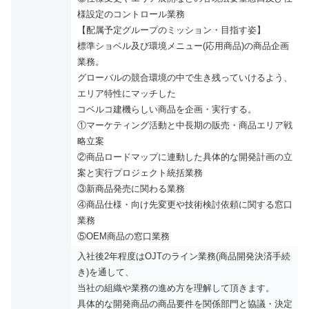
様設定のコントロール業務
【配属予定グループのミッション・目指す姿】
標準ショベル及び環境メニュー(応用商品)の商品企画
業務。
グローバルの競合環境の中で生き残っていけるよう、
エリア特性にマッチした
コベルコ建機らしい商品を企画・実行する。
①マーケティング活動と中長期の販売・商品エリア戦
略立案
②商品ロードマップに連動した具体的な開発計画の立
案と実行プロジェクト統括業務
③新商品発売に関わる業務
④商品仕様・向け先変更や技術検討依頼に関する窓口
業務
⑤OEM商品の窓口業務
入社後2年程度はOJTのライン業務(商品開発決済手続
き)を通して、
当社の組織や業務の進め方を理解して頂きます。
具体的な開発商品の商品要件を関係部門と協議・決定