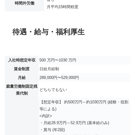
時間外労働
月平均
15時間程度
待遇・給与・福利厚生
入社時想定年収
500 万円〜1030 万円
賃金制度
日給月給制
月給
289,000円〜529,000円
裁量労働制固定残
どちらでもない
業代制
【想定年収】 約500万円～約1030万円 (経験・役割
等による)
<内訳>
・月給28.9万円～52.9万円 (基本給のみ)
・賞与 (年2回)