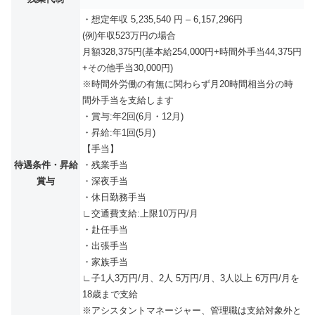
・想定年収 5,235,540 円 – 6,157,296円
(例)年収523万円の場合
月額328,375円(基本給254,000円+時間外手当44,375円
+その他手当30,000円)
※時間外労働の有無に関わらず月20時間相当分の時
間外手当を支給します
・賞与:年2回(6月・12月)
・昇給:年1回(5月)
【手当】
待遇条件・昇給
・残業手当
賞与
・深夜手当
・休日勤務手当
∟交通費支給:上限10万円/月
・赴任手当
・出張手当
・家族手当
∟子1人3万円/月、2人 5万円/月、3人以上 6万円/月を
18歳まで支給
※アシスタントマネージャー、管理職は支給対象外と