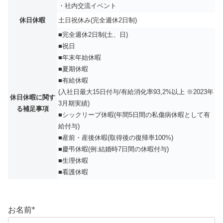
・社内交流イベント
休日休暇
土日祝休み(完全週休2日制)
■完全週休2日制(土、日)
■祝日
■年末年始休暇
■夏期休暇
■有給休暇
(入社日最大15日付与/有給消化率93,2%以上 ※2023年
休日休暇に関す
3月期実績)
る補足事項
■シックリーブ休暇(年間5日間の私傷病休暇として有
給付与)
■産前・産後休暇(取得後の復帰率100%)
■慶弔休暇(例:結婚時7日間の休暇付与)
■生理休暇
■看護休暇
お名前
*