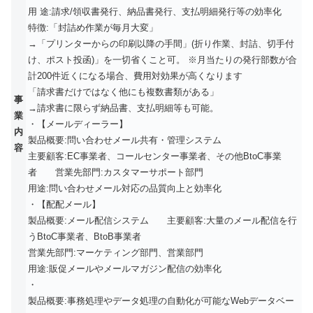
用 途:請求/領収書発行、納品書発行、支払明細発行等の効率化
特徴:「封詰め作業が毎月大変」
→「プリンターからの印刷以降の手間」(折り作業、封詰、切手付
け、ポスト投函)」を一切省くこと可。 ※月当たりの発行部数が合
計200件近くになる場合、費用対効果が高くなります
「請求書だけではなく他にも複数書類がある」
事
→請求書に限らず納品書、支払明細等も可能。
業
・【メールディーラー】
内
製品概要:問い合わせメール共有・管理システム
容
主要顧客:EC事業者、コールセンター事業者、その他BtoC事業
者 営業先部門:カスタマーサポート部門
用途:問い合わせメール対応の品質向上と効率化
・【配配メール】
製品概要:メール配信システム 主要顧客:大量のメール配信を行
うBtoC事業者、BtoB事業者
営業先部門:マーケティング部門、営業部門
用途:販促メールやメールマガジン配信の効率化
・
製品概要:事務処理やデータ処理の自動化が可能なWebデータベー