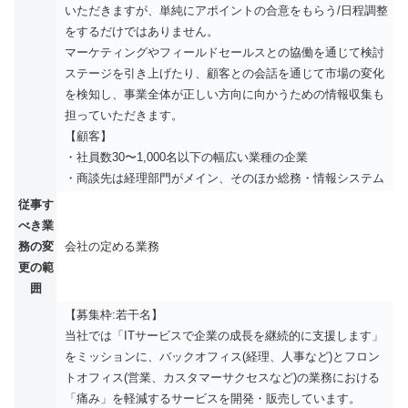
いただきますが、単純にアポイントの合意をもらう/日程調整
をするだけではありません。
マーケティングやフィールドセールスとの協働を通じて検討
ステージを引き上げたり、顧客との会話を通じて市場の変化
を検知し、事業全体が正しい方向に向かうための情報収集も
担っていただきます。
【顧客】
・社員数30〜1,000名以下の幅広い業種の企業
・商談先は経理部門がメイン、そのほか総務・情報システム
従事す
べき業
務の変
会社の定める業務
更の範
囲
【募集枠:若干名】
当社では「ITサービスで企業の成長を継続的に支援します」
をミッションに、バックオフィス(経理、人事など)とフロン
トオフィス(営業、カスタマーサクセスなど)の業務における
「痛み」を軽減するサービスを開発・販売しています。