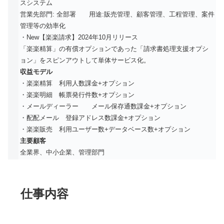
スシステム
営業先部門: 全部署 用途:販売管理、顧客管理、工程管理、案件
管理等の効率化
・New【楽楽請求】2024年10月リリース
「楽楽精算」の有償オプションであった「請求書処理支援オプシ
ョン」をスピンアウトして単体サービス化。
収益モデル
・楽楽精算 利用人数課金+オプション
・楽楽明細 帳票発行件数+オプション
・メールディーラー メール保存通数課金+オプション
・配配メール 登録アドレス数課金+オプション
・楽楽販売 利用ユーザー数+データベース数+オプション
主要顧客
全業界、中小企業、管理部門
仕事内容