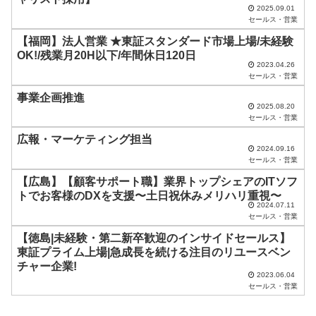
は
2025.09.01
セールス・営業
空
【福岡】法人営業 ★東証スタンダード市場上場/未経験
の
OK!/残業月20H以下/年間休日120日
ま
2023.04.26
セールス・営業
ま
事業企画推進
に
2025.08.20
セールス・営業
し
広報・マーケティング担当
て
2024.09.16
く
セールス・営業
だ
【広島】【顧客サポート職】業界トップシェアのITソフ
トでお客様のDXを支援〜土日祝休みメリハリ重視〜
さ
2024.07.11
セールス・営業
い
【徳島|未経験・第二新卒歓迎のインサイドセールス】
。
東証プライム上場|急成長を続ける注目のリユースベン
チャー企業!
2023.06.04
セールス・営業