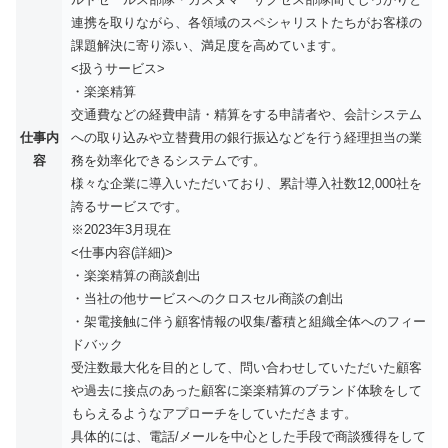
連携を取りながら、各領域のスペシャリストたちがお客様の
課題解決に寄り添い、満足度を高めています。
<扱うサービス>
・楽楽精算
交通費などの経費申請・精算をする申請者や、会計システム
仕事内
への取り込みや立替費用の銀行振込などを行う経理担当の業
容
務を効率化できるシステムです。
様々な企業に導入いただいており、累計導入社数12,000社を
誇るサービスです。
※2023年3月現在
<仕事内容(詳細)>
・楽楽精算の商談創出
・当社の他サービスへのクロスセル商談の創出
・架電接触に伴う顧客情報の収集/蓄積と組織全体へのフィー
ドバック
受注数最大化を目的として、問い合わせしていただいた顧客
や過去に接点のあった顧客に楽楽精算のブランド体験をして
もらえるようなアプローチをしていただきます。
具体的には、電話/メールを中心とした手段で商談獲得をして