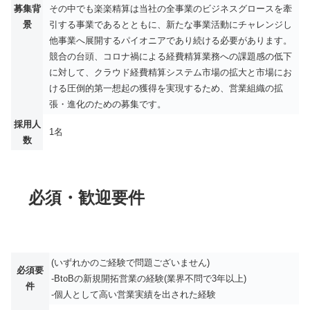
募集背
その中でも楽楽精算は当社の全事業のビジネスグロースを牽
景
引する事業であるとともに、新たな事業活動にチャレンジし
他事業へ展開するパイオニアであり続ける必要があります。
競合の台頭、コロナ禍による経費精算業務への課題感の低下
に対して、クラウド経費精算システム市場の拡大と市場にお
ける圧倒的第一想起の獲得を実現するため、営業組織の拡
張・進化のための募集です。
採用人
1名
数
必須・歓迎要件
(いずれかのご経験で問題ございません)
必須要
-BtoBの新規開拓営業の経験(業界不問で3年以上)
件
-個人として高い営業実績を出された経験