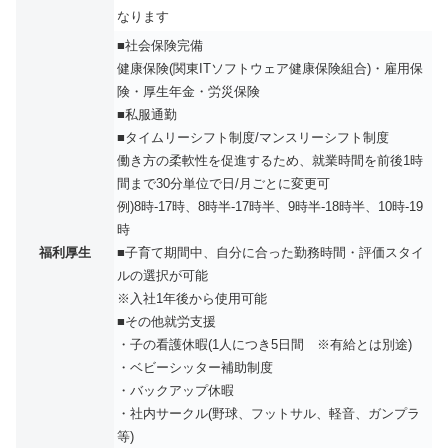
なります
■社会保険完備
健康保険(関東ITソフトウェア健康保険組合)・雇用保
険・厚生年金・労災保険
■私服通勤
■タイムリーシフト制度/マンスリーシフト制度
働き方の柔軟性を促進するため、就業時間を前後1時
間まで30分単位で日/月ごとに変更可
例)8時-17時、8時半-17時半、9時半-18時半、10時-19
時
福利厚生
■子育て期間中、自分に合った勤務時間・評価スタイ
ルの選択が可能
※入社1年後から使用可能
■その他就労支援
・子の看護休暇(1人につき5日間 ※有給とは別途)
・ベビーシッター補助制度
・バックアップ休暇
・社内サークル(野球、フットサル、軽音、ガンプラ
等)