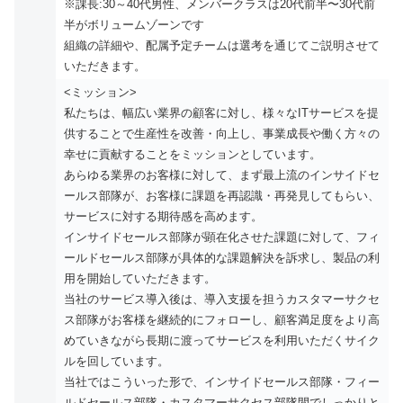
※課長:30～40代男性、メンバークラスは20代前半〜30代前
半がボリュームゾーンです
組織の詳細や、配属予定チームは選考を通じてご説明させて
いただきます。
<ミッション>
私たちは、幅広い業界の顧客に対し、様々なITサービスを提
供することで生産性を改善・向上し、事業成長や働く方々の
幸せに貢献することをミッションとしています。
あらゆる業界のお客様に対して、まず最上流のインサイドセ
ールス部隊が、お客様に課題を再認識・再発見してもらい、
サービスに対する期待感を高めます。
インサイドセールス部隊が顕在化させた課題に対して、フィ
ールドセールス部隊が具体的な課題解決を訴求し、製品の利
用を開始していただきます。
当社のサービス導入後は、導入支援を担うカスタマーサクセ
ス部隊がお客様を継続的にフォローし、顧客満足度をより高
めていきながら長期に渡ってサービスを利用いただくサイク
ルを回しています。
当社ではこういった形で、インサイドセールス部隊・フィー
ルドセールス部隊・カスタマーサクセス部隊間でしっかりと