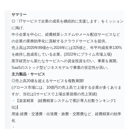
サマリー
◎「ITサービスで企業の成長を継続的に支援します」をミッション
に掲げ、
中小企業を中心に、経費精算システムやメール配信サービスなど
の企業の業務効率化に貢献するクラウドサービスを提供。
売上高は2020年89億から2024年には325億と、年平均成長率130%
を維持し急成長している企業。(2022年にプライム市場上場)
黒字経営から新たなサービスへの資金投資を行い、事業を展開。
SaaSのストック型ビジネスモデルで事業の安定性が高い。
主力製品・サービス
◎売上高20億を超えるサービスを複数展開!
(グロース市場には、10億円の売上高で上場する企業が多くありま
すが、当社は1サービスで上場企業規模の売上実績)
・【楽楽精算 (経費精算システムで累計導入社数ランキング1
位)】
用途:経費・交通費・出張費・旅費・交際費など、経費精算の効率
化
・