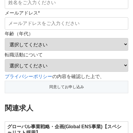
メールアドレス
*
年齢（年代）
転職活動について
こ
プライバシーポリシー
の内容を確認した上で、
の
フ
ィ
関連求人
ー
ル
ド
グローバル事業戦略・企画(Global ENS事業)【スペシ
ャリスト採用】