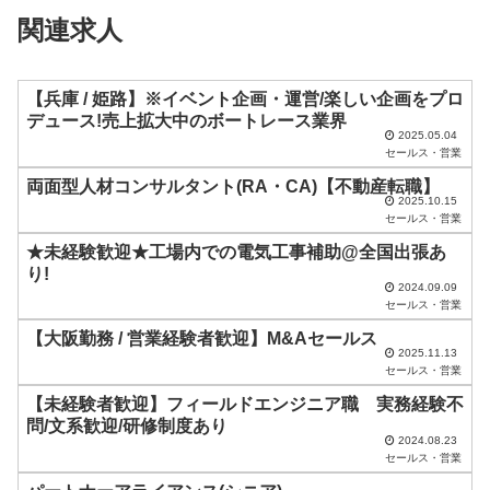
ィ
関連求人
ー
ル
ド
【兵庫 / 姫路】※イベント企画・運営/楽しい企画をプロ
デュース!売上拡大中のボートレース業界
は
2025.05.04
セールス・営業
空
両面型人材コンサルタント(RA・CA)【不動産転職】
の
2025.10.15
ま
セールス・営業
ま
★未経験歓迎★工場内での電気工事補助@全国出張あ
り!
に
2024.09.09
セールス・営業
し
【大阪勤務 / 営業経験者歓迎】M&Aセールス
て
2025.11.13
く
セールス・営業
だ
【未経験者歓迎】フィールドエンジニア職 実務経験不
問/文系歓迎/研修制度あり
さ
2024.08.23
セールス・営業
い