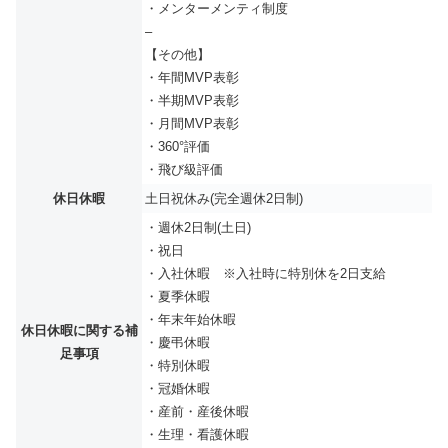
・メンターメンティ制度
–
【その他】
・年間MVP表彰
・半期MVP表彰
・月間MVP表彰
・360°評価
・飛び級評価
休日休暇
土日祝休み(完全週休2日制)
・週休2日制(土日)
・祝日
・入社休暇 ※入社時に特別休を2日支給
・夏季休暇
・年末年始休暇
休日休暇に関する補
・慶弔休暇
足事項
・特別休暇
・冠婚休暇
・産前・産後休暇
・生理・看護休暇