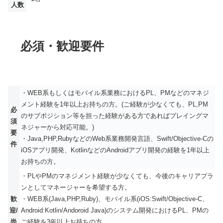
人数
必須・歓迎要件
・WEB系もしくはモバイル系業務におけるPL、PMなどのマネジ
メント経験を1年以上お持ちの方。(ご経験が少なくても、PL,PM
必
のサブポジション等を担った経験がある方であればプレイングマ
須
ネジャーから対応可能。)
要
・Java,PHP,RubyなどのWeb系業務開発言語、Swift/Objective-Cの
件
iOSアプリ開発、KotlinなどのAndroidアプリ開発の経験を1年以上
お持ちの方。
・PLやPMのマネジメント経験が少なくても、今後のキャリアプラ
ンとしてマネージャーを希望する方。
歓
・WEB系(Java,PHP,Ruby)、モバイル系(iOS:Swift/Objective-C、
迎/
Android:Kotlin/Andoroid Java)のシステム開発におけるPL、PMの
尚
ご経験を3年以上お持ちの方。