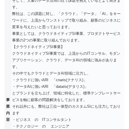
そして、大量のデータ活用の点で課題を抱えているとよく聞きま
す。
弊社は、この課題に対し、「クラウド」「データ」「AI」をキー
ワードに、上流からワンストップで取り組み、顧客のビジネスに
変革を与えたいと思っております。
事業としては、クラウドネイティブSI事業、プロダクトサービス
事業の2つの事業に取り組んでおります。
【クラウドネイティブSI事業】
クラウドネイティブSI事業では、上流からのITコンサル、モダン
アプリケーション、クラウド、データAIの領域に強みがありま
す。
その中でもクラウドとデータAI領域に注力し、
・クラウドに強いARI 「cnaris(クナリス)」
・データAIに強いARI 「dataris(デタリス)」
とブランドを立ち上げ、領域に特化した、標準テンプレートサー
事
ビスを軸に顧客の問題解決をしております。
業
それ以外にも、弊社は三位一体型のカスタムSIにも注力しており
内
ます
容
・ビジネス の ITコンサルタント
・テクノロジー の エンジニア