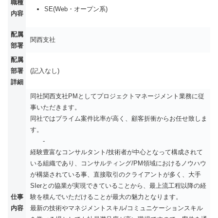
職種
SE(Web・オープン系)
内容
配属
関西支社
部署
配属
部署
(記入なし)
詳細
同社関西支社PMとしてプロジェクトマネージメント業務に従
事いただきます。
同社ではプライム案件比率が高く、顧客折衝からお任せ致しま
す。
-
経験豊富なコンサルタント/技術者が中心となって構成されて
いる組織であり、コンサルティング/PM領域におけるノウハウ
が構築されている事、直接取引のクライアントが多く、大手
SIerとの協業が実現できていることから、最上流工程以降の経
仕事
験を積んでいただけることが最大の魅力となります。
内容
最新の技術やマネジメントスキル/コミュニケーションスキル