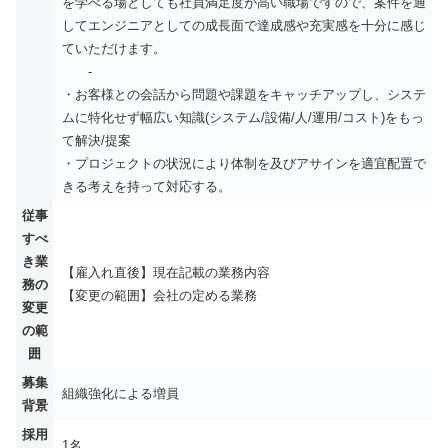
を学べる場としても社員満足度が高い職場ですので、案件を通
してエンジニアとしての成長面で達成感や充実感を十分に感じ
ていただけます。
-
・お客様との会話から問題や課題をキャッチアップし、システ
ムに特化せず幅広い知識(システム/設備/人/運用/コスト)をもっ
て解決/提案
・プロジェクトの状況により体制を及びアサインを適宜配置で
きる考えを持って対応する。
従事
すべ
き業
【雇入れ直後】現在記載の業務内容
務の
【変更の範囲】会社の定める業務
変更
の範
囲
募集
組織強化による増員
背景
採用
1名