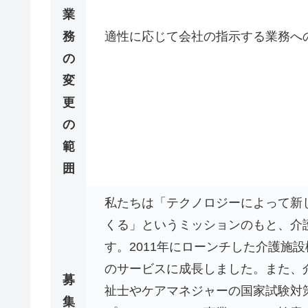
業
務
適性に応じて会社の指示する業務へ
の
変
更
の
範
囲
私たちは「テクノロジーによって新
くる」というミッションのもと、介
す。2011年にローンチした介護施設
のサービスに成長しました。また、
募
祉士やケアマネジャーの国家試験対
集