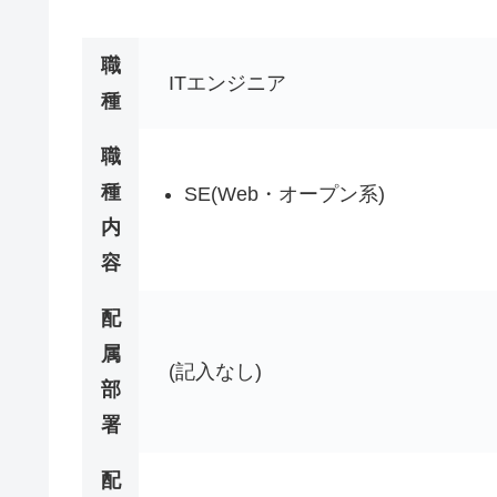
職
ITエンジニア
種
職
種
SE(Web・オープン系)
内
容
配
属
(記入なし)
部
署
配