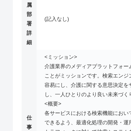
属
部
(記入なし)
署
詳
細
<ミッション>
介護業界のメディアプラットフォー
ことがミッションです。検索エンジ
容易にし、介護に関する意思決定を
し、一人ひとりのより良い未来づく
<概要>
各サービスにおける検索機能におい
仕
できるよう、最適化処理の開発・運
事