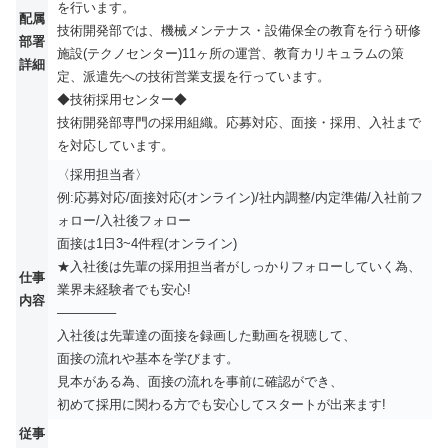
を行います。
配属
技術開発部では、機械メンテナス・設備保全の教育を行う研修
部署
施設(テクノセンター)11ヶ所の運営、教育カリキュラムの策
詳細
定、派遣先への技術営業支援を行っています。
◆技術採用センター◆
技術開発部専門の採用組織。応募対応、面接・採用、入社まで
を対応しています。
〈採用担当者〉
例:応募対応/面接対応(オンライン)/社内調整/内定準備/入社前フ
ォロー/入社後フォロー
面接は1日3~4件程(オンライン)
★入社後は先輩の採用担当者がしっかりフォローしていく為、
仕事
業界未経験者でも安心!
内容
————–
入社後は先輩達の面接を録画した動画を視聴して、
面接の流れや基本を学びます。
見本がある為、面接の流れを事前に確認ができ、
初めて採用に関わる方でも安心してスタートが出来ます!
従事