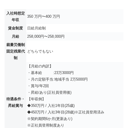
入社時想定
350 万円〜400 万円
年収
賃金制度
日給月給制
月給
258,000円〜258,000円
裁量労働制
固定残業代
どちらでもない
制
【月給の内訳】
・基本給 :23万3000円
・月の定額手当:地域手当 2万5000円
・賞与/年2回
・昇給/あり(正社員登用後)
待遇条件・
【年収例】
昇給賞与
◆350万円 / 入社1年目(25歳)
◆450万円 / 入社3年目(28歳)※正社員登用済み
※契約期間6か月(更新あり)
※正社員登用制度あり