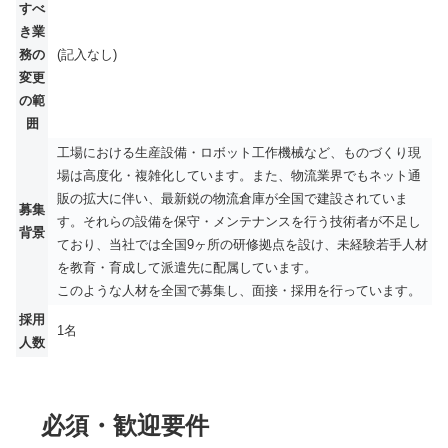
すべ
き業
務の
(記入なし)
変更
の範
囲
工場における生産設備・ロボット工作機械など、ものづくり現
場は高度化・複雑化しています。また、物流業界でもネット通
販の拡大に伴い、最新鋭の物流倉庫が全国で建設されていま
募集
す。それらの設備を保守・メンテナンスを行う技術者が不足し
背景
ており、当社では全国9ヶ所の研修拠点を設け、未経験若手人材
を教育・育成して派遣先に配属しています。
このような人材を全国で募集し、面接・採用を行っています。
採用
1名
人数
必須・歓迎要件