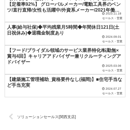
し
【定着率92%】 グローバルメーカー/電動工具界のベン
ツ/直行直帰/女性も活躍中/外資系メーカー/2021年働き
て
2023.11.18
がいのある企業上位選出
く
セールス・営業
だ
人事(給与社保)◆平均残業月5時間◆年間休日121日(土
日祝休み)◆退職金制度あり
さ
2024.09.01
セールス・営業
い
【フード/ブライダル領域のサービス業界特化/転勤無×
。
賞与4回】キャリアアドバイザー兼リクルーティングア
ドバイザー
2025.03.06
セールス・営業
【建築施工管理補助_資格要件なし(福岡)】■住宅手当な
ど手当充実
2024.07.27
セールス・営業
ソリューションセールス[関西支店]