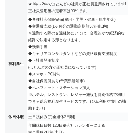
★1年～2年でほとんどの社員が正社員登用されています!
正社員登用後の定着率は90%です。
◆各種社会保険完備(雇用・労災・健康・厚生年金)
◆交通費支給(1ヶ月分の通勤定期額5万円以内)
※通勤する際の交通経路にいては、合理的かつ経済的な
経路で決定する形となります。
◆残業手当
◆キャリアコンサルタントなどの資格取得支援制度
◆正社員登用制度
福利厚生
(ほとんどの方が正社員になっています)
◆スマホ・PC貸与
◆自社保養所あり(千葉県勝浦市)
◆ベネフィット・ステーション加入
※ホテル、レストラン、レジャー施設を特別価格で利用
できる総合福利厚生サービスです。(ジム利用や旅行の補
助もあり)
休日休暇
土日祝休み(完全週休2日制)
年間休日日数:120日※会社カレンダーによる
完全週休2日制(土日)