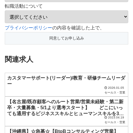
転職活動について
こ
プライバシーポリシー
の内容を確認した上で、
の
フ
ィ
関連求人
ー
ル
ド
カスタマーサポート(リーダー)/教育・研修チームリーダ
ー
は
2026.01.05
セールス・営業
空
【名古屋/既存顧客へのルート営業/営業未経験・第二新
の
卒・大量募集・5/1より選考スタート】 どこにいっ
ま
ても通用するビジネススキルとヒューマンスキルを3年
2023.04.19
ま
で身につけられる企画提案型ルートセールス
セールス・営業
に
【沖縄県】☆急募☆【BtoBコンサルティング営業】