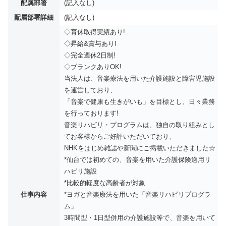
配属部署
(記入なし)
配属部署詳細
(記入なし)
◇育休取得実績あり!
◇昇給&賞与あり!
◇完全週休2日制!
◇ブランクありOK!
当法人は、音楽療法を用いた介護施設と障害児施設
を運営しており、
「音楽で健康も生きがいも」を目標とし、日々業務
を行っております!
音楽リハビリ・プログラムは、独自の取り組みとし
てお客様からご好評いただいており、
NHKをはじめ雑誌や新聞にご掲載いただきました☆
*仙台では初めての、音楽を用いた介護保険適用リ
ハビリ施設
*比較的軽度な高齢者が対象
仕事内容
*ヨガと音楽療法を用いた「音楽リハビリプログラ
ム」
3時間型・1日型併用の介護施設等で、音楽を用いて