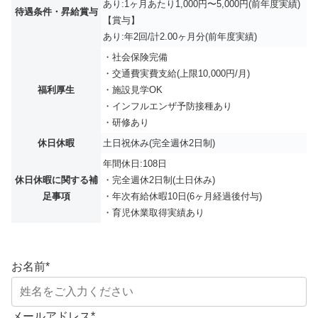
あり:1ヶ月あたり1,000円〜5,000円(前年度実績)
待遇条件・昇給賞与
【賞与】
あり:年2回/計2.00ヶ月分(前年度実績)
・社会保険完備
・交通費実費支給(上限10,000円/月)
福利厚生
・施設見学OK
・インフルエンザ予防接種あり
・研修あり
休日休暇
土日祝休み(完全週休2日制)
年間休日:108日
休日休暇に関する補
・完全週休2日制(土日休み)
足事項
・年次有給休暇10日(6ヶ月経過後付与)
・育児休業取得実績あり
お名前
*
メールアドレス
*