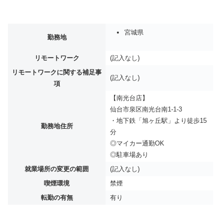
宮城県
勤務地
リモートワーク
(記入なし)
リモートワークに関する補足事
(記入なし)
項
【南光台店】
仙台市泉区南光台南1-1-3
・地下鉄「旭ヶ丘駅」より徒歩15
勤務地住所
分
◎マイカー通勤OK
◎駐車場あり
就業場所の変更の範囲
(記入なし)
喫煙環境
禁煙
転勤の有無
有り