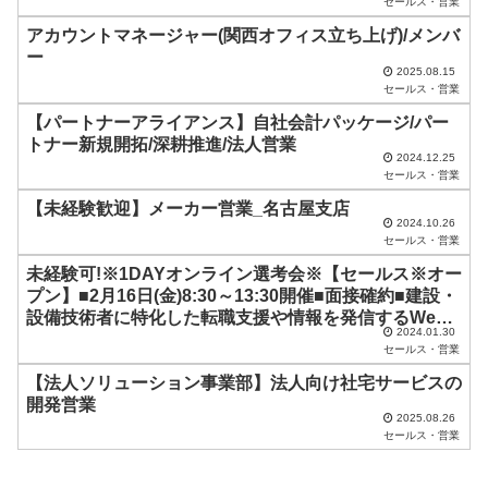
セールス・営業
の
アカウントマネージャー(関西オフィス立ち上げ)/メンバ
ま
ー
2025.08.15
ま
セールス・営業
に
【パートナーアライアンス】自社会計パッケージ/パー
し
トナー新規開拓/深耕推進/法人営業
2024.12.25
て
セールス・営業
く
【未経験歓迎】メーカー営業_名古屋支店
2024.10.26
だ
セールス・営業
さ
未経験可!※1DAYオンライン選考会※【セールス※オー
い
プン】■2月16日(金)8:30～13:30開催■面接確約■建設・
設備技術者に特化した転職支援や情報を発信するWeb
。
2024.01.30
メディアを展開するベンチャー企業
セールス・営業
【法人ソリューション事業部】法人向け社宅サービスの
開発営業
2025.08.26
セールス・営業