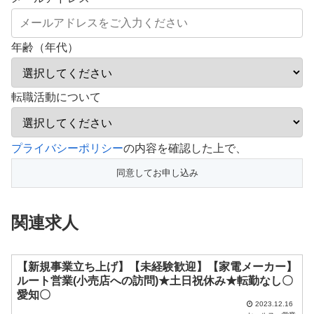
年齢（年代）
転職活動について
こ
プライバシーポリシー
の内容を確認した上で、
の
フ
ィ
関連求人
ー
ル
ド
【新規事業立ち上げ】【未経験歓迎】【家電メーカー】
ルート営業(小売店への訪問)★土日祝休み★転勤なし〇
は
愛知〇
空
2023.12.16