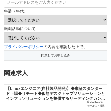
年齢（年代）
転職活動について
こ
プライバシーポリシー
の内容を確認した上で、
の
フ
ィ
関連求人
ー
ル
ド
【Linuxエンジニア(自社製品開発)】◆東証スタンダー
ド上場◆リモート◆仮想デスクトップソリューションと
は
インフラソリューションを提供するリーディングカンパ
空
2025.01.07
ニー
セールス・営業
の