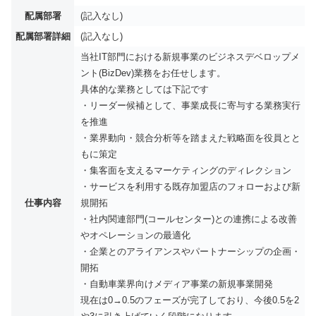
配属部署
(記入なし)
配属部署詳細
(記入なし)
当社IT部門における新規事業のビジネスデベロップメ
ント(BizDev)業務をお任せします。
具体的な業務としては下記です
・リーダー候補として、事業成長に寄与する業務実行
を推進
・業界動向・競合分析等を踏まえた戦略面を役員とと
もに策定
・集客面を支えるマーケティングのディレクション
・サービスを利用する既存加盟店のフォローおよび新
仕事内容
規開拓
・社内関連部門(コールセンター)との連携による改善
やオペレーションの最適化
・企業とのアライアンスやパートナーシップの企画・
開拓
・自動車業界向けメディア事業の新規事業開発
現在は0→0.5のフェーズが完了しており、今後0.5を2