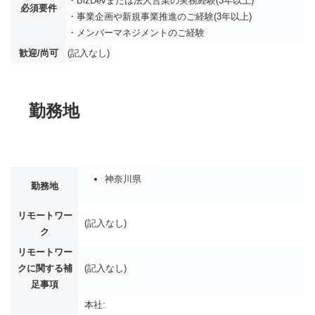
・BizDevまたは法人営業の実務経験(3年以上)
必須要件
・事業企画や新規事業推進のご経験(3年以上)
・メンバーマネジメントのご経験
歓迎/尚可
(記入なし)
勤務地
神奈川県
勤務地
リモートワー
(記入なし)
ク
リモートワー
クに関する補
(記入なし)
足事項
本社: