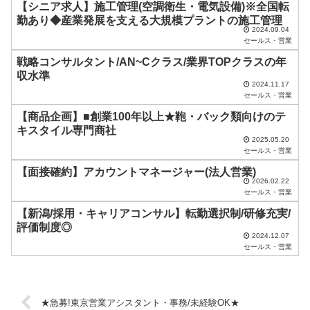
【シニア求人】施工管理(空調衛生・電気設備)※全国転
ま
勤あり◆産業発展を支える大規模プラントの施工管理
2024.09.04
ま
セールス・営業
に
戦略コンサルタント/AN~Cクラス/業界TOPクラスの年
し
収水準
2024.11.17
て
セールス・営業
く
【商品企画】■創業100年以上★鞄・バック類向けのテ
だ
キスタイル専門商社
2025.05.20
さ
セールス・営業
い
【面接確約】アカウントマネージャー(法人営業)
2026.02.22
。
セールス・営業
【新潟/採用・キャリアコンサル】転勤選択制/研修充実/
評価制度◎
2024.12.07
セールス・営業
★急募!東京営業アシスタント・事務/未経験OK★