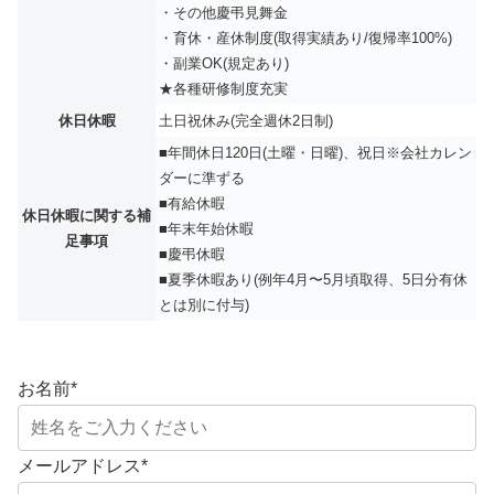
・その他慶弔見舞金
・育休・産休制度(取得実績あり/復帰率100%)
・副業OK(規定あり)
★各種研修制度充実
休日休暇
土日祝休み(完全週休2日制)
■年間休日120日(土曜・日曜)、祝日※会社カレン
ダーに準ずる
■有給休暇
休日休暇に関する補
■年末年始休暇
足事項
■慶弔休暇
■夏季休暇あり(例年4月〜5月頃取得、5日分有休
とは別に付与)
お名前
*
メールアドレス
*