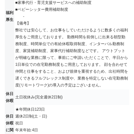
■家事代行・育児支援サービスへの補助制度
■ベビーシッター費用補助制度
福利
-
厚生
【備考】
弊社では安心して、お仕事をしていただけるように数多くの福利
厚生をご用意しております。 勤務時間を前倒しに出来る朝型勤
務制度、時間単位での有給休暇取得制度、インターバル勤務制
度、家賃補助制度、家事代行補助制度などです。 アウトプット
が明確な業務に限って、事前にご申請いただくことで、半日から
1日単位での在宅勤務制度もご用意しております。 顔を合わせて
仲間と仕事をすること、および規律を重視するため、出社時間を
遅くできるフルフレックス制度や、業務を特定しない在宅勤務制
度(リモートワーク)の導入の予定はございません。
休日
土日祝休み(完全週休2日制)
休暇
★年間休日123日
休日
週休2日制(土・日)
休暇
祝日
に関
年末年始:4日