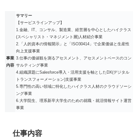
サマリー
【サービスラインアップ】
1.⾦融、IT、コンサル、製造業、経営層を中⼼としたハイクラス
(スペシャリスト・マネジメント層)⼈材紹介事業
2.「⼈的資本の情報開⽰」と「ISO30414」で企業価値と⽣産性
向上⽀援事業
事業
3.仕事の価値観を測るアセスメント、アセスメントベースのコン
内容
サルティング事業
4.組織課題にSalesforce導⼊・活⽤⽀援を軸としたDX(デジタル
トランスフォーメーション)⽀援事業
5.専⾨性の⾼い領域に特化したハイクラス⼈材のクラウドソーシ
ング事業
6.⼤学院⽣、理系新卒⼤学⽣のための就職・就活情報サイト運営
事業
仕事内容