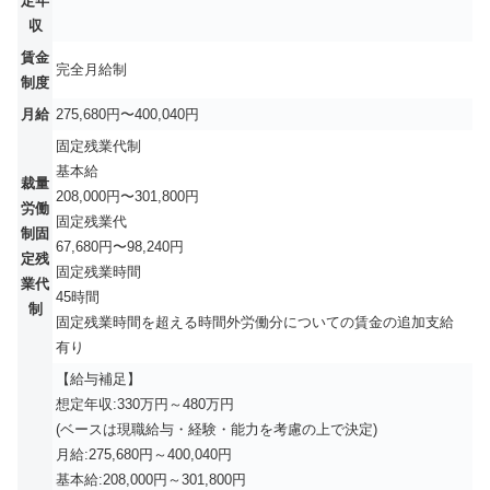
定年
収
賃金
完全月給制
制度
月給
275,680円〜400,040円
固定残業代制
基本給
裁量
208,000円〜301,800円
労働
固定残業代
制固
67,680円〜98,240円
定残
固定残業時間
業代
45時間
制
固定残業時間を超える時間外労働分についての賃金の追加支給
有り
【給与補足】
想定年収:330万円～480万円
(ベースは現職給与・経験・能力を考慮の上で決定)
月給:275,680円～400,040円
基本給:208,000円～301,800円