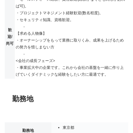
ば可)。
・プロジェクトマネジメント経験歓迎(数名程度)。
・セキュリティ知識、資格歓迎。
-
歓
【求める人物像】
迎/
・オーナーシップをもって業務に取りくみ、成果を上げるため
尚可
の努⼒を惜しまない⽅
-
<会社の成長フェーズ>
・事業拡大中の企業です。これから会社の基盤を一緒に作り上
げていくダイナミックな経験をしたい方に最適です。
勤務地
東京都
勤務地