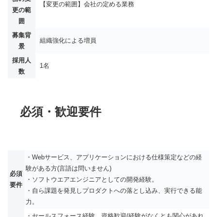
【変更の範囲】会社の定める業務
更の範
囲
募集背
組織強化による増員
景
採用人
1名
数
必須・歓迎要件
・Webサービス、アプリケーションにおける仕様策定などの経
験がある⽅(⾔語は問いません)
必須
・ソフトウエアエンジニアとしての開発経験。
要件
・⾃ら課題を発⾒しプロダクトへの落とし込み、実⾏できる能
⼒。
・セールスフォース経験、資格歓迎(経験がなくとも関⼼があれ