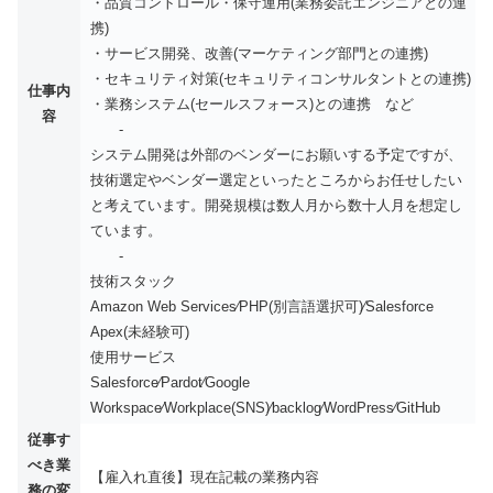
・品質コントロール・保守運⽤(業務委託エンジニアとの連
携)
・サービス開発、改善(マーケティング部⾨との連携)
・セキュリティ対策(セキュリティコンサルタントとの連携)
仕事内
・業務システム(セールスフォース)との連携 など
容
-
システム開発は外部のベンダーにお願いする予定ですが、
技術選定やベンダー選定といったところからお任せしたい
と考えています。開発規模は数⼈⽉から数⼗⼈⽉を想定し
ています。
-
技術スタック
Amazon Web Services∕PHP(別⾔語選択可)∕Salesforce
Apex(未経験可)
使⽤サービス
Salesforce∕Pardot∕Google
Workspace∕Workplace(SNS)∕backlog∕WordPress∕GitHub
従事す
べき業
【雇入れ直後】現在記載の業務内容
務の変