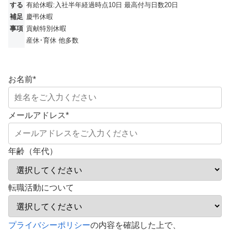
する
有給休暇:入社半年経過時点10日 最高付与日数20日
補足
慶弔休暇
事項
貢献特別休暇
産休･育休 他多数
お名前
*
メールアドレス
*
年齢（年代）
転職活動について
こ
プライバシーポリシー
の内容を確認した上で、