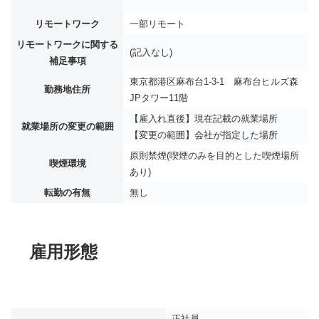
リモートワーク
一部リモート
リモートワークに関する
(記入なし)
補足事項
東京都港区⿇布台1-3-1 ⿇布台ヒルズ森
勤務地住所
JPタワー11階
【雇入れ直後】現在記載の就業場所
就業場所の変更の範囲
【変更の範囲】会社が指定した場所
原則禁煙(喫煙のみを目的とした喫煙場所
喫煙環境
あり)
転勤の有無
無し
雇用形態
正社員