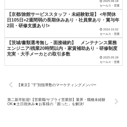
2025.09.18
さ
セールス・営業
い
【京都/旅館サービススタッフ・未経験歓迎】 <年間休
日105日+2週間弱の長期休みあり・社員寮あり・賞与年
。
2回・研修支援あり!>
2024.10.02
セールス・営業
【茨城/書類選考無し・面接確約】 メンテナンス業務
エンジニア/残業20時間以内・家賃補助あり・研修制度
充実・大手メーカとの取引多数
2025.05.29
セールス・営業
【東京】”子”別指導塾のマーケティングメンバー
第二新卒歓迎!【営業職/サプライ営業部】業界・職種未経験
OK★土日祝休み★お客様の「困った」を解決!