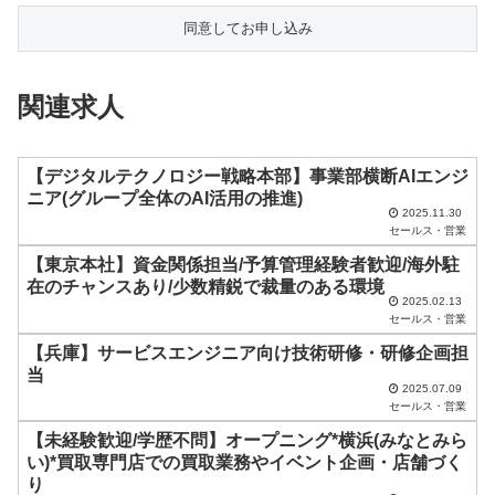
の
フ
ィ
関連求人
ー
ル
ド
【デジタルテクノロジー戦略本部】事業部横断AIエンジ
ニア(グループ全体のAI活用の推進)
は
2025.11.30
セールス・営業
空
【東京本社】資金関係担当/予算管理経験者歓迎/海外駐
の
在のチャンスあり/少数精鋭で裁量のある環境
ま
2025.02.13
セールス・営業
ま
【兵庫】サービスエンジニア向け技術研修・研修企画担
に
当
し
2025.07.09
セールス・営業
て
【未経験歓迎/学歴不問】オープニング*横浜(みなとみら
く
い)*買取専門店での買取業務やイベント企画・店舗づく
だ
り