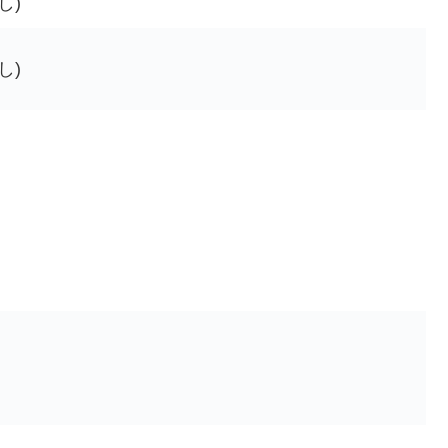
し)
し)