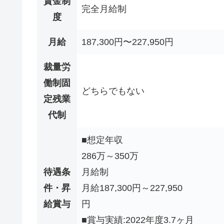
賃金制
完全月給制
度
月給
187,300円〜227,950円
裁量労
働制固
どちらでもない
定残業
代制
■想定年収
286万～350万
待遇条
月給制
件・昇
月給187,300円～227,950
給賞与
■賞与実績:2022年度3.7ヶ月