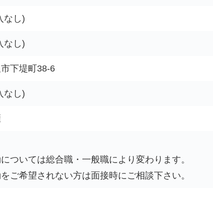
入なし)
入なし)
市下堤町38-6
入なし)
煙
し
勤については総合職・一般職により変わります。
勤をご希望されない方は面接時にご相談下さい。