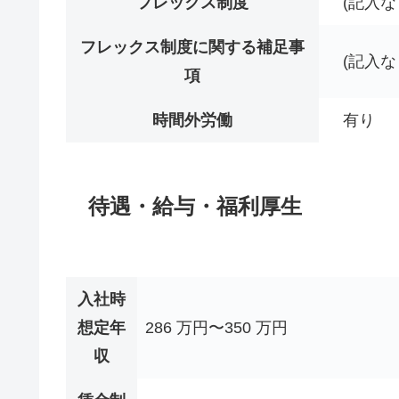
フレックス制度
(記入な
フレックス制度に関する補足事
(記入な
項
時間外労働
有り
待遇・給与・福利厚生
入社時
想定年
286 万円〜350 万円
収