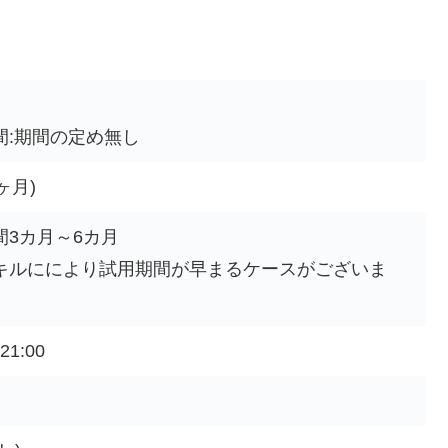
間:期間の定め無し
ヶ月)
間3カ月～6カ月
キルににより試用期間が早まるケースがございま
21:00