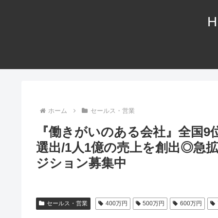
H
ホーム
セールス・営業
『働きがいのある会社』全国9位/『Wa
選出/1人1億の売上を創出◎
ジション募集中
セールス・営業
400万円
500万円
600万円