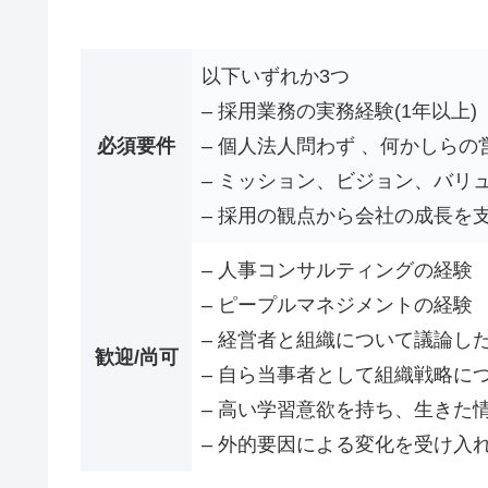
以下いずれか3つ
– 採用業務の実務経験(1年以上)
必須要件
– 個人法人問わず 、何かしらの営
– ミッション、ビジョン、バリ
– 採用の観点から会社の成長を
– 人事コンサルティングの経験
– ピープルマネジメントの経験
– 経営者と組織について議論し
歓迎/尚可
– 自ら当事者として組織戦略に
– 高い学習意欲を持ち、生きた
– 外的要因による変化を受け入