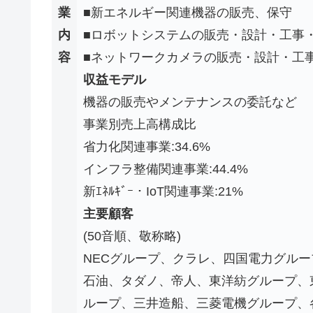
業
■新エネルギー関連機器の販売、保守
内
■ロボットシステムの販売・設計・工事
容
■ネットワークカメラの販売・設計・工
収益モデル
機器の販売やメンテナンスの委託など
事業別売上高構成比
省力化関連事業:34.6%
インフラ整備関連事業:44.4%
新ｴﾈﾙｷﾞｰ・IoT関連事業:21%
主要顧客
(50音順、敬称略)
NECグループ、クラレ、四国電力グル
石油、タダノ、帝人、東洋紡グループ、
ループ、三井造船、三菱電機グループ、