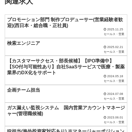
関連求人
ー
ル
ド
プロモーション部門 制作プロデューサー(営業経験者歓
迎)(西日本・総合職・正社員)
は
2025.11.25
セールス・営業
空
検索エンジニア
の
2025.02.21
ま
セールス・営業
ま
【カスタマーサクセス・部長候補】【IPO準備中】
【SO付与可能性あり】自社SaaSサービスで医療・製薬
に
業界のDX化をサポート
し
2024.05.18
セールス・営業
て
企画チーム担当
く
2024.07.08
セールス・営業
だ
ガス漏えい監視システム 国内営業アカウントマネージ
さ
ャー(管理職候補)
い
2023.06.01
セールス・営業
。
IR担当(海外投資家対応あり) ※マネージャーポジション