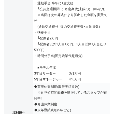
・通勤手当:半年に1度支給
└公共交通機関6ヶ月定期代(上限3万円×6か月)
※当面は次の算式により算出した金額を実費支
給
(通勤交通費=往復の交通費実費×出勤日数)
・扶養手当
└配偶者2万円
└配偶者以外1人目1万円、2人目以降1人当たり
5000円
・時間外手当(固定残業代超過分)
■モデル年収
3年目リーダー 371万円
5年目マネージャー 448万円
◆育児休業制度(取得実績多数)
※育児短時間勤務を取得しているスタッフが在
籍中!
◆介護休業制度
◆永年勤続表彰(5年ごと)
福利厚生