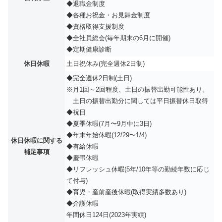
◆退職⾦制度
◆各種お祝金・お見舞金制度
◆資格取得⽀援制度
◆全社員総会(毎年期末の6⽉に開催)
◆定期健康診断
休日休暇
土日祝休み(完全週休2日制)
◆完全週休2日制(土日)
※月1回～2回程度、土日の振替出勤可能性あり。
土日の振替出勤分に関しては平日振替休日取得
◆祝⽇
◆夏季休暇(7⽉〜9⽉中に3⽇)
◆年末年始休暇(12/29〜1/4)
休日休暇に関する
◆有給休暇
補足事項
◆慶弔休暇
◆リフレッシュ休暇(5年/10年等の勤続年数に応じ
て付与)
◆育児・産前産後休暇(取得実績多数あり)
◆介護休暇
年間休日124日(2023年実績)