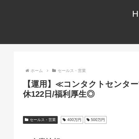
H
ホーム
セールス・営業
【運用】≪コンタクトセンター管
休122日/福利厚生◎
セールス・営業
400万円
500万円