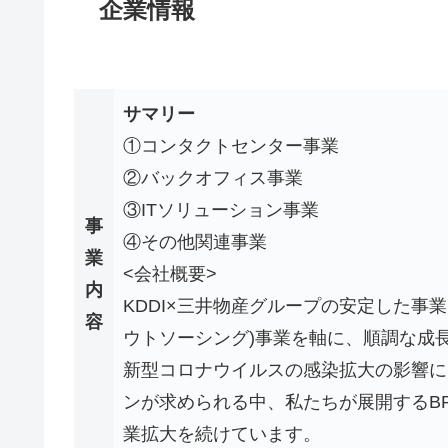
企業情報
サマリー
①コンタクトセンター事業
②バックオフィス事業
③ITソリューション事業
事
④その他関連事業
業
<会社概要>
内
KDDI×三井物産グループの安定した事
容
ウトソーシング)事業を軸に、順調な成
新型コロナウイルスの感染拡大の影響に
ンが求められる中、私たちが展開するB
業拡大を続けています。