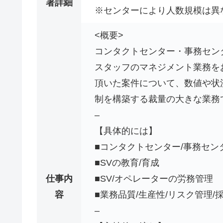
署詳細
※センターにより人数規模は異
<概要>
コンタクトセンター・事務セン
スタッフのマネジメント業務を
頂いた案件について、数値や状
制を構築する裁量の大きな業務
–
【具体的には】
■コンタクトセンター/事務セン
■SVの教育/育成
仕事内
■SV/オペレーターの労務管理
容
■業務品質/生産性/リスク管理/
–