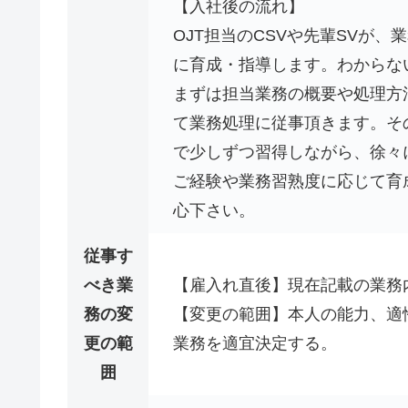
【入社後の流れ】
OJT担当のCSVや先輩SVが
に育成・指導します。わからな
まずは担当業務の概要や処理方
て業務処理に従事頂きます。そ
で少しずつ習得しながら、徐々
ご経験や業務習熟度に応じて育
心下さい。
従事す
べき業
【雇入れ直後】現在記載の業務
務の変
【変更の範囲】本人の能力、適
更の範
業務を適宜決定する。
囲