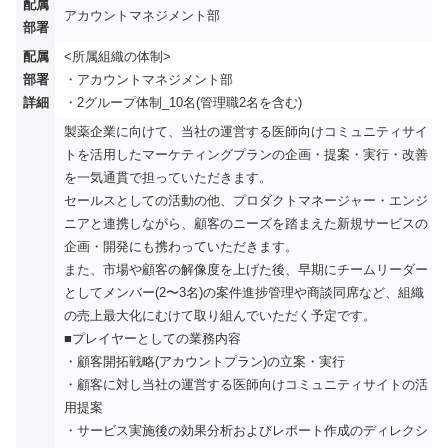
配属
アカウントマネジメント部
部署
配属
<所属組織の体制>
部署
・アカウントマネジメント部
詳細
・2グループ体制_10名(管理職2名を含む)
製薬企業に向けて、当社の運営する医師向けコミュニティサイ
トを活用したマーケティングプランの企画・提案・実行・改善
を一気通貫で担っていただきます。
セールスとしての活動の他、プロダクトマネージャー・エンジ
ニアと連携しながら、顧客のニーズを踏まえた新規サービスの
企画・開発にも携わっていただきます。
また、市場や顧客の解像度を上げた後、早期にチームリーダー
としてメンバー(2〜3名)の案件進捗管理や商談同席など、組織
の売上最大化にむけて取り組んでいただく予定です。
■プレイヤーとしての業務内容
・顧客開拓戦略(アカウントプラン)の立案・実行
・顧客に対し当社の運営する医師向けコミュニティサイトの活
用提案
・サービス実施後の効果分析およびレポート作成のディレクシ