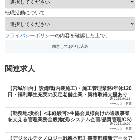
転職活動について
こ
プライバシーポリシー
の内容を確認した上で、
の
フ
ィ
関連求人
ー
ル
ド
【宮城/仙台】設備職(内装施工)・施工管理業務/年休120
日・福利厚生充実の安定老舗企業・資格取得支援あり
は
2025.04.18
セールス・営業
空
【勤務地:浜松】<未経験可>生協会員様向けの通販事業
の
を支える管理業務全般(物流/システム企画/品質管理/CS)
ま
2024.10.02
セールス・営業
ま
【デジタルテクノロジー戦略本部】事業部横断データア