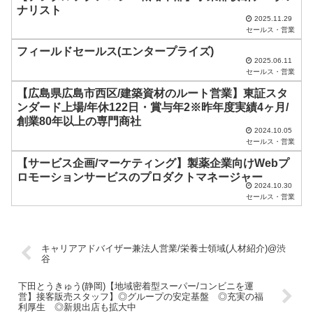
に
ナリスト
し
2025.11.29
セールス・営業
て
フィールドセールス(エンタープライズ)
く
2025.06.11
セールス・営業
だ
【広島県広島市西区/建築資材のルート営業】東証スタ
さ
ンダード上場/年休122日・賞与年2※昨年度実績4ヶ月/
い
創業80年以上の専門商社
2024.10.05
。
セールス・営業
【サービス企画/マーケティング】製薬企業向けWebプ
ロモーションサービスのプロダクトマネージャー
2024.10.30
セールス・営業
キャリアアドバイザー兼法人営業/栄養士領域(人材紹介)@渋
谷
下田とうきゅう(静岡)【地域密着型スーパー/コンビニを運
営】接客販売スタッフ】◎グループの安定基盤 ◎充実の福
利厚生 ◎新規出店も拡大中