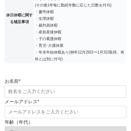
(その後1年毎に勤続年数に応じた日数を付与)
・慶弔休暇
休日休暇に関す
・生理休暇
る補足事項
・裁判員休暇
・産前産後休暇
・子の看護休暇
・育児･介護休業
・年末年始休暇あり(例年12月29日〜1月3日取得、有
休とは別に付与)
お名前
*
メールアドレス
*
年齢（年代）