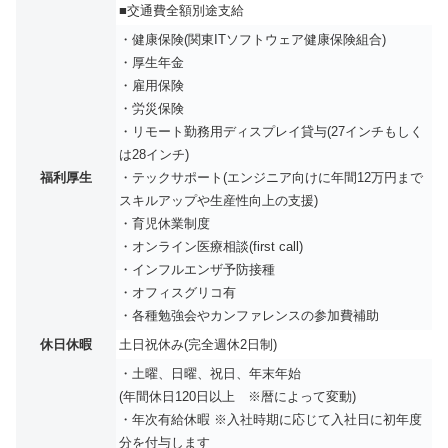
■交通費全額別途支給
・健康保険(関東ITソフトウェア健康保険組合)
・厚生年金
・雇用保険
・労災保険
・リモート勤務用ディスプレイ貸与(27インチもしく
は28インチ)
福利厚生
・テックサポート(エンジニア向けに年間12万円まで
スキルアップや生産性向上の支援)
・育児休業制度
・オンライン医療相談(first call)
・インフルエンザ予防接種
・オフィスグリコ有
・各種勉強会やカンファレンスの参加費補助
休日休暇
土日祝休み(完全週休2日制)
・土曜、日曜、祝日、年末年始
(年間休日120日以上 ※暦によって変動)
・年次有給休暇 ※入社時期に応じて入社日に初年度
分を付与します