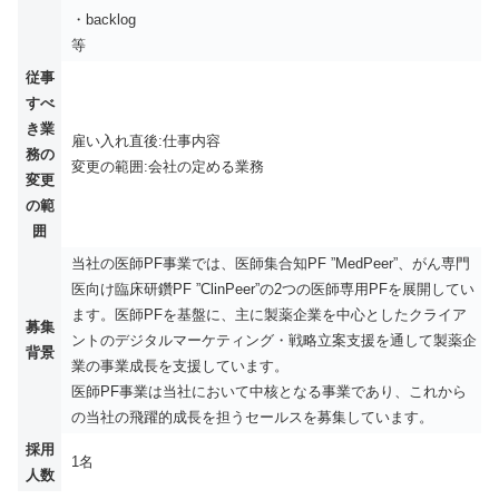
・backlog
等
従事
すべ
き業
雇い入れ直後:仕事内容
務の
変更の範囲:会社の定める業務
変更
の範
囲
当社の医師PF事業では、医師集合知PF ”MedPeer”、がん専門
医向け臨床研鑽PF ”ClinPeer”の2つの医師専用PFを展開してい
ます。医師PFを基盤に、主に製薬企業を中心としたクライア
募集
ントのデジタルマーケティング・戦略立案支援を通して製薬企
背景
業の事業成長を支援しています。
医師PF事業は当社において中核となる事業であり、これから
の当社の飛躍的成長を担うセールスを募集しています。
採用
1名
人数