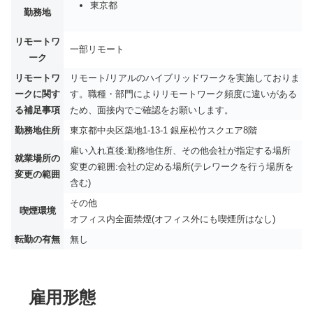
東京都
勤務地
リモートワ
一部リモート
ーク
リモートワ
リモート/リアルのハイブリッドワークを実施しておりま
ークに関す
す。職種・部門によりリモートワーク頻度に違いがある
る補足事項
ため、面接内でご確認をお願いします。
勤務地住所
東京都中央区築地1-13-1 銀座松竹スクエア8階
雇い入れ直後:勤務地住所、その他会社が指定する場所
就業場所の
変更の範囲:会社の定める場所(テレワークを行う場所を
変更の範囲
含む)
その他
喫煙環境
オフィス内全面禁煙(オフィス外にも喫煙所はなし)
転勤の有無
無し
雇用形態