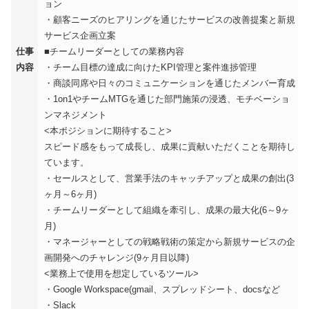
ョン
・顧客ニーズのヒアリングを通じたサービスの改善提案と新規
サービス企画立案
仕事
■チームリーダーとしての業務内容
内容
・チーム目標の達成に向けたKPI管理と案件進捗管理
・商談同席や日々のコミュニケーションを通じたメンバー育成
・1on1やチームMTGを通じた部門施策の浸透、モチベーショ
ンマネジメント
<本ポジションに期待すること>
スピード感をもって成長し、成果に貢献いただくことを期待し
ています。
・セールスとして、営業手法のキャッチアップと成果の創出(3
ヶ月～6ヶ月)
・チームリーダーとして組織を牽引し、成果の最大化(6～9ヶ
月)
・マネージャーとしての戦略戦術の策定から新規サービスの企
画開発へのチャレンジ(9ヶ月目以降)
<業務上で使用を想定しているツール>
・Google Workspace(gmail、スプレッドシート、docsなど
・Slack