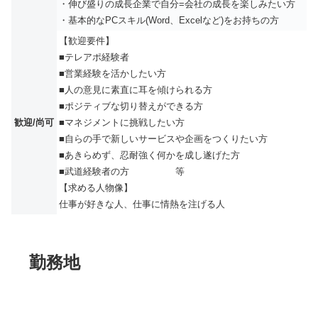
・伸び盛りの成長企業で自分=会社の成長を楽しみたい方
・基本的なPCスキル(Word、Excelなど)をお持ちの方
【歓迎要件】
■テレアポ経験者
■営業経験を活かしたい方
■人の意見に素直に耳を傾けられる方
■ポジティブな切り替えができる方
歓迎/尚可
■マネジメントに挑戦したい方
■自らの手で新しいサービスや企画をつくりたい方
■あきらめず、忍耐強く何かを成し遂げた方
■武道経験者の方 等
【求める人物像】
仕事が好きな人、仕事に情熱を注げる人
勤務地