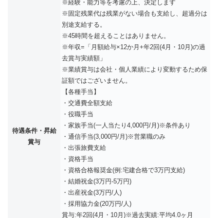
※経験・能力等を考慮の上、決定します
※固定残業代は残業がない場合も支給し、超過分は
別途支給する。
※45時間を超えることはありません。
※年収=「月額給与×12か月+年2回(4月・10月)の過
去賞与実績額」
※業績賞与は会社・個人業績により変動するため保
証額ではございません。
【各種手当】
・交通費全額支給
・役職手当
・家族手当(一人当たり4,000円/月)※条件あり
待遇条件・昇給
・通信手当(3,000円/月)※営業職のみ
賞与
・出張旅費支給
・資格手当
・資格合格報奨金(例:宅建合格で3万円支給)
・結婚祝金(3万円-5万円)
・出産祝金(3万円/人)
・採用協力金(20万円/人)
賞与:年2回(4月・10月)※過去実績:平均4.0ヶ月