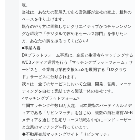
境。
当社は、あなたの配属先である営業部が全社の売上、粗利の
ベースを作り上げます。
既存のやり方に固執しないクリエイティブかつチャレンジン
グな環境で「デジタルで攻めるセールス部門」を作りたい
方、あなたの腕を振るってください!
■事業内容
DXプラットフォーム事業は、企業と生活者をマッチングする
WEBメディア運営を行う「マッチングプラットフォーム」サ
ービスと、企業向け業務支援SaaSを展開する「DXクラウ
ド」サービスに分類されます。
我々は、全てのサービスにおいて企画、開発、営業、マーケ
ティングを自社で完結できる製販一体の会社です。
<マッチングプラットフォーム>
年間マッチング件数18万人超、日本屈指のバーティカルメデ
ィアである『リビンマッチ』をはじめ、複数の自社運営WEB
メディアを通じて住宅リユース領域を中心にエンドユーザー
と企業のマッチングを行っています。
◆不動産売却マッチングサイト「リビンマッチ」