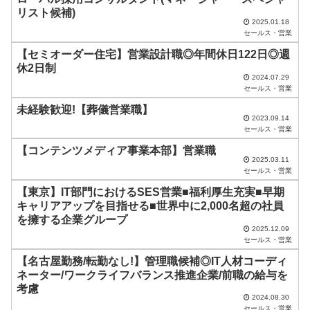
は
リスト候補)
空
2025.01.18
セールス・営業
の
【セミオーダー住宅】営業設計職◎年間休日122日◎週
ま
休2日制
2024.07.29
ま
セールス・営業
に
未経験歓迎!【葬儀営業職】
し
2023.09.14
セールス・営業
て
【コンテンツメディア事業本部】営業職
く
2025.03.11
セールス・営業
だ
【東京】IT部門におけるSES営業■福利厚生充実■早期
さ
キャリアアップを目指せる■世界中に2,000名超の社員
い
を擁する企業グループ
2025.12.09
。
セールス・営業
【名古屋勤務/転勤なし!】管理職候補◎IT人材コーディ
ネーター/ワークライフバランス推進企業/前職の給与を
考慮
2024.08.30
セールス・営業