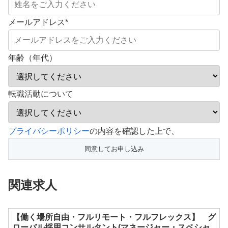
メールアドレス
*
年齢（年代）
転職活動について
こ
プライバシーポリシー
の内容を確認した上で、
の
フ
ィ
関連求人
ー
ル
ド
【働く場所自由・フルリモート・フルフレックス】 グ
ローバル採用コンサルタント(マネージャー・スペシャ