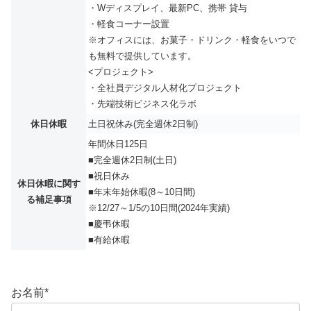
・Wディスプレイ、最新PC、携帯 貸与
・軽食コーナー設置
※オフィスには、お菓子・ドリンク・軽食をいつで
も無料で提供しています。
<プロジェクト>
・全社員デジタル人材化プロジェクト
・先端技術ビジネス化ラボ
休日休暇
土日祝休み(完全週休2日制)
年間休日125日
■完全週休2日制(土日)
■祝日休み
休日休暇に関す
■年末年始休暇(8～10日間)
る補足事項
※12/27～1/5の10日間(2024年実績)
■慶弔休暇
■有給休暇
お名前
*