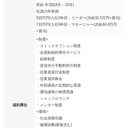
昇給:年2回(4月・10月)
社員の年収例
520万円/入社3年目・リーダー(月給32.5万円+賞与)
710万円/入社5年目・マネージャー(月給44.4万円
+賞与)
<制度>
・ストックオプション制度
・会員制福利厚生サービス
・副業制度
・賃貸仲介手数料割引制度
・従業員貸付金制度
・従業員持株会
・外部講座の定期的な受講
・通信講座の無償受講
・シャッフルランチ
福利厚生
・メンター制度
<環境>
・社会保険完備
・健康診断(家族含む)