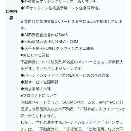
◆外壁塗装マッチングサービス「ぬりマッチ」
◆VRオンライン住宅展示場「メタ住宅展示場」
仕事内
容
企業向けに業務支援DXサービスを主にSaaSで提供していま
す。
◆AI不動産査定書作成SaaS
◆不動産管理会社向けSFA・CRM
◆大手不動産FC向けクラウドシステム開発
■お任せする業務
下記業務について総勢約40名超のメンバーとともに事業拡大
を推進していただくポジションです。
◆バーティカルメディア及びDXサービスの企画営業
◆新サービス企画開発
◆新規事業の推進
■プロダクトについて
不動産サイトと言うと、SUUMOやホームズ、athomeなど部
屋探しや新築購入などの不動産「”非”所有者」向けイメージが
強いかもしれません。
しかし、当社の展開するバーティカルメディア『リビンマッ
チ』は、「不動産売却」「賃貸管理」「土地活用」などの不