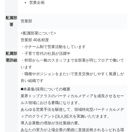
営業企画
配属部
営業部
署
<配属部署について>
営業部:40名程度
・小チーム制で営業活動をしています
配属部
・子育て世代の社員が活躍中
署詳細
・幹部から一般のスタッフまで全部署が同じフロアで働いて
います
・職種やポジションをまたいで意見交換がしやすく風通しが
良い組織です
◼️本募集/採用についての概要
業界トップクラスのバーティカルメディアを成長させるセー
ルス領域における要職になります。
あらゆる営業手法を駆使して、領域特化型バーティカルメデ
ィアのクライアント(法人)拡大を実施いただきます。
導入企業数の増加が当社業績の要。
あなたの実力が上場企業の業績に直接反映されるシビれる環