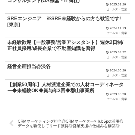
コンサルタント(OA機器・IT商社)
2025.01.26
の
セールス・営業
ま
SREエンジニア ※SRE未経験からの方も歓迎です!
ま
[東京]
2024.11.13
に
セールス・営業
し
未経験歓迎【一般事務/営業アシスタント】週休2日制/
正社員採用/成長企業で不動産知識を習得
て
2025.08.22
く
セールス・営業
だ
経営企画担当@渋谷
2024.06.26
さ
セールス・営業
い
【創業50周年】人材派遣企業での人材コーディネータ
ー◆未経験OK◆賞与年3回◆郡山事業所
。
2023.05.20
セールス・営業
CRMマーケティング担当◎CRMマーケター×HubSpot活用◎
データを駆使してリード獲得◎営業支援の仕組みを構築◎