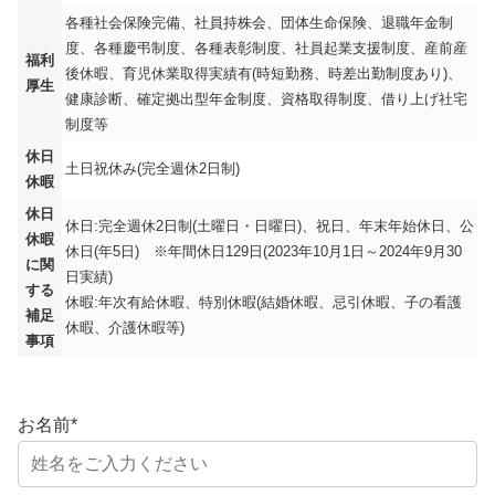
各種社会保険完備、社員持株会、団体生命保険、退職年金制
度、各種慶弔制度、各種表彰制度、社員起業支援制度、産前産
福利
後休暇、育児休業取得実績有(時短勤務、時差出勤制度あり)、
厚生
健康診断、確定拠出型年金制度、資格取得制度、借り上げ社宅
制度等
休日
土日祝休み(完全週休2日制)
休暇
休日
休日:完全週休2日制(土曜日・日曜日)、祝日、年末年始休日、公
休暇
休日(年5日) ※年間休日129日(2023年10月1日～2024年9月30
に関
日実績)
する
休暇:年次有給休暇、特別休暇(結婚休暇、忌引休暇、子の看護
補足
休暇、介護休暇等)
事項
お名前
*