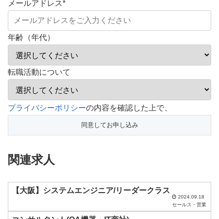
メールアドレス
*
年齢（年代）
転職活動について
こ
プライバシーポリシー
の内容を確認した上で、
の
フ
ィ
関連求人
ー
ル
ド
【大阪】システムエンジニア/リーダークラス
2024.09.18
は
セールス・営業
空