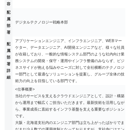
容
配
属
デジタルテクノロジー戦略本部
部
署
アプリケーションエンジニア、インフラエンジニア、WEBマー
配
ケター、データエンジニア、AI開発エンジニアなど、様々な社員
属
が在籍しており、一般的な情報システム部門のような社内向け業
部
務システムの開発・保守・運用やインフラ整備のみならず、ビジ
署
ネスサイドが抱える悩みやニーズに対して全社横断のテクノロジ
詳
ー部門として最適なソリューションを提案し、グループ全体の技
細
術力の向上を目指している部門です。
<仕事概要>
当社のサービスを支えるクラウドエンジニアとして、設計・構築
から運用まで幅広くご担当いただきます。最新技術を活用しなが
ら、事業成長に直結するインフラ基盤を支える重要なポジション
です。
大阪・北海道支社内のエンジニア部門は立ち上がったばかりでま
だまだ少人数での運用体制となっておりますが、支社内にはエン