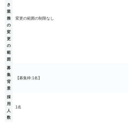
き
業
務
変更の範囲の制限なし
の
変
更
の
範
囲
募
集
【募集枠:1名】
背
景
採
用
1名
人
数