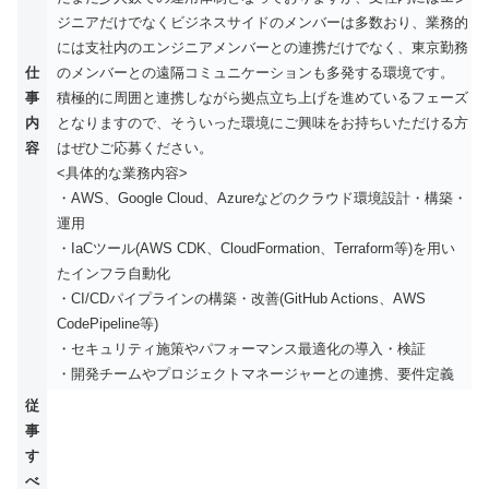
ジニアだけでなくビジネスサイドのメンバーは多数おり、業務的
には支社内のエンジニアメンバーとの連携だけでなく、東京勤務
仕
のメンバーとの遠隔コミュニケーションも多発する環境です。
事
積極的に周囲と連携しながら拠点立ち上げを進めているフェーズ
内
となりますので、そういった環境にご興味をお持ちいただける方
容
はぜひご応募ください。
<具体的な業務内容>
・AWS、Google Cloud、Azureなどのクラウド環境設計・構築・
運用
・IaCツール(AWS CDK、CloudFormation、Terraform等)を用い
たインフラ自動化
・CI/CDパイプラインの構築・改善(GitHub Actions、AWS
CodePipeline等)
・セキュリティ施策やパフォーマンス最適化の導入・検証
・開発チームやプロジェクトマネージャーとの連携、要件定義
従
事
す
べ