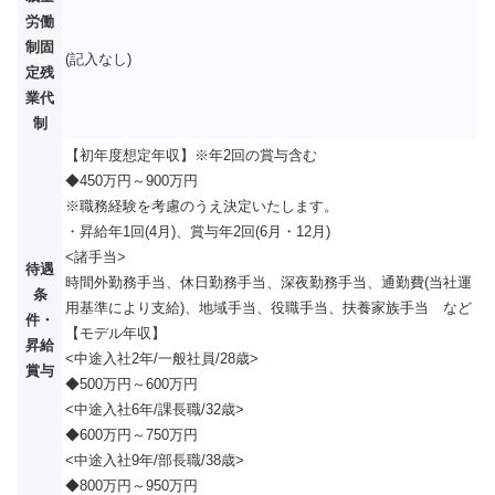
労働
制固
(記入なし)
定残
業代
制
【初年度想定年収】※年2回の賞与含む
◆450万円～900万円
※職務経験を考慮のうえ決定いたします。
・昇給年1回(4月)、賞与年2回(6月・12月)
<諸手当>
待遇
時間外勤務手当、休日勤務手当、深夜勤務手当、通勤費(当社運
条
用基準により支給)、地域手当、役職手当、扶養家族手当 など
件・
【モデル年収】
昇給
<中途入社2年/一般社員/28歳>
賞与
◆500万円～600万円
<中途入社6年/課長職/32歳>
◆600万円～750万円
<中途入社9年/部長職/38歳>
◆800万円～950万円