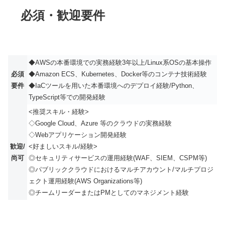
必須・歓迎要件
◆AWSの本番環境での実務経験3年以上/Linux系OSの基本操作
必須
◆Amazon ECS、Kubernetes、Docker等のコンテナ技術経験
要件
◆IaCツールを用いた本番環境へのデプロイ経験/Python、
TypeScript等での開発経験
<推奨スキル・経験>
◇Google Cloud、Azure 等のクラウドの実務経験
◇Webアプリケーション開発経験
歓迎/
<好ましいスキル/経験>
尚可
◎セキュリティサービスの運用経験(WAF、SIEM、CSPM等)
◎パブリッククラウドにおけるマルチアカウント/マルチプロジ
ェクト運用経験(AWS Organizations等)
◎チームリーダーまたはPMとしてのマネジメント経験