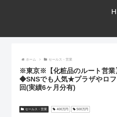
H
ホーム
セールス・営業
※東京※【化粧品のルート営業】
◆SNSでも人気★プラザやロフ
回(実績6ヶ月分有)
セールス・営業
400万円
500万円