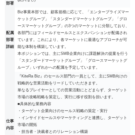
部署
Biz事業本部では、顧客規模に応じて、「エンタープライズマー
ケットグループ」「スタンダードマーケットグループ」「グロ
ースマーケットグループ」の3つのマーケットに分類しており、
配属
各部門にはフィールドセールスとエクスパンションが配備され
部署
ています。これにより、各マーケットに最適なアプローチが可
詳細
能な体制を構築しています。
本ポジションでは、主にSMB企業向けに課題解決の提案を行う
「スタンダードマーケットグループ」「グロースマーケットグ
ループ」いずれかへの配属を予定しています。
『KiteRa Biz』のセールス部門の一員として、主にSMB向けの
戦略的な営業活動をリードしていただきます。
単なるプレイヤーとしての営業活動にとどまらず、ターゲット
市場の攻略戦略を策定し、実行に移す役割を担います。
■具体的な業務内容
・ターゲット企業向けのセールス戦略の策定・実行
・インサイドセールスやマーケティングと連携し、ターゲット
仕事
市場の開拓
内容
・担当者・決裁者とのリレーション構築