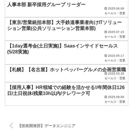
空
人事本部 新卒採用グループ リーダー
2025.04.06
の
セールス・営業
ま
【東京/営業統括本部】大手鉄道事業者向けITソリュー
ま
ション営業(公共ソリューション営業本部)
2025.07.15
に
セールス・営業
し
【1day選考会(土日実施)】Saasインサイドセールス
(5/28実施)
て
2023.05.17
く
セールス・営業
だ
【札幌】【名古屋】ホットペッパーグルメの企画営業職
2023.03.16
さ
セールス・営業
い
【採用人事】HR領域での経験を活かせる!/年間休日126
日/土日祝休/残業10h以内/テレワーク可
。
2025.09.09
セールス・営業
【技術開発部】データエンジニア