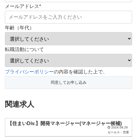
メールアドレス
*
年齢（年代）
転職活動について
こ
プライバシーポリシー
の内容を確認した上で、
の
フ
ィ
関連求人
ー
ル
ド
【住まいDiv.】開発マネージャー(マネージャー候補)
2024.08.26
は
セールス・営業