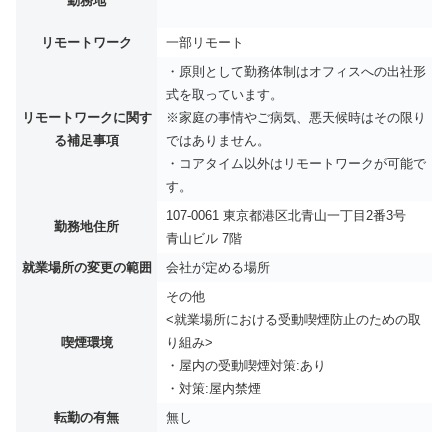
勤務地
リモートワーク
一部リモート
・原則として勤務体制はオフィスへの出社形
式を取っています。
リモートワークに関す
※家庭の事情やご病気、悪天候時はその限り
る補足事項
ではありません。
・コアタイム以外はリモートワークが可能で
す。
107-0061 東京都港区北青山一丁目2番3号
勤務地住所
青山ビル 7階
就業場所の変更の範囲
会社が定める場所
その他
<就業場所における受動喫煙防止のための取
喫煙環境
り組み>
・屋内の受動喫煙対策:あり
・対策:屋内禁煙
転勤の有無
無し