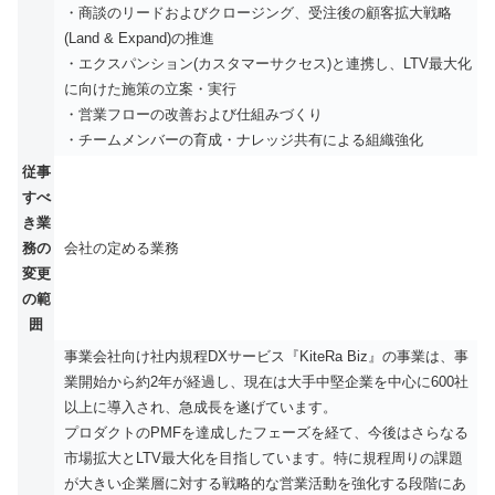
・商談のリードおよびクロージング、受注後の顧客拡大戦略
(Land & Expand)の推進
・エクスパンション(カスタマーサクセス)と連携し、LTV最大化
に向けた施策の立案・実行
・営業フローの改善および仕組みづくり
・チームメンバーの育成・ナレッジ共有による組織強化
従事
すべ
き業
務の
会社の定める業務
変更
の範
囲
事業会社向け社内規程DXサービス『KiteRa Biz』の事業は、事
業開始から約2年が経過し、現在は大手中堅企業を中心に600社
以上に導入され、急成長を遂げています。
プロダクトのPMFを達成したフェーズを経て、今後はさらなる
市場拡大とLTV最大化を目指しています。特に規程周りの課題
が大きい企業層に対する戦略的な営業活動を強化する段階にあ