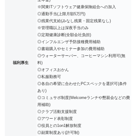
※関東ITソフトウェア健康保険組合への加入
◎通勤手当(上限月額5万円)
◎残業代支給(みなし残業・固定残業なし)
※管理職以上は深夜手当のみ
◎定期健康診断(全額会社負担)
◎インフルエンザ予防接種費用補助
◎書籍購入やセミナー参加の費用補助
◎ウォーターサーバー、コーヒーマシン利用可(無
福利厚生
料)
◎オフィスおかん
◎私服勤務可
◎各自の希望に合わせたPCスペックを選択可(条件
あり)
◎コミュサポ制度(Welcomeランチや懇親会などの費
用補助)
◎クラブ活動支援制度
◎アワード表彰制度
◎役員との1on1解放制度
◎副業制度あり(許可制)