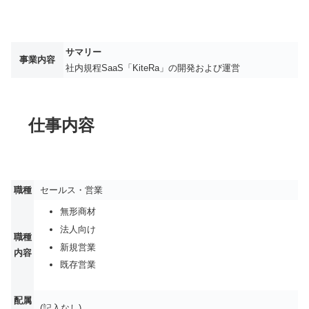
サマリー
事業内容
社内規程SaaS「KiteRa」の開発および運営
仕事内容
職種
セールス・営業
無形商材
法人向け
職種
新規営業
内容
既存営業
配属
(記入なし)