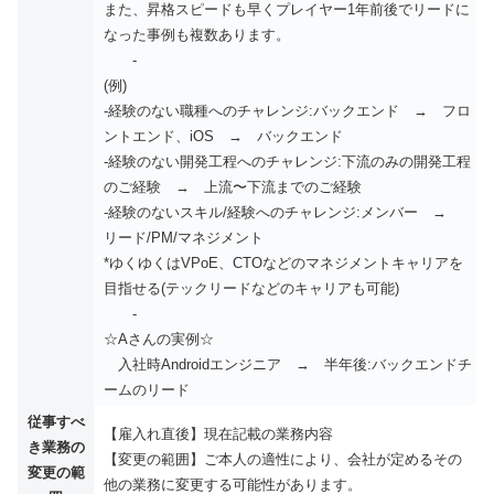
また、昇格スピードも早くプレイヤー1年前後でリードに
なった事例も複数あります。
-
(例)
-経験のない職種へのチャレンジ:バックエンド → フロ
ントエンド、iOS → バックエンド
-経験のない開発工程へのチャレンジ:下流のみの開発工程
のご経験 → 上流〜下流までのご経験
-経験のないスキル/経験へのチャレンジ:メンバー →
リード/PM/マネジメント
*ゆくゆくはVPoE、CTOなどのマネジメントキャリアを
目指せる(テックリードなどのキャリアも可能)
-
☆Aさんの実例☆
入社時Androidエンジニア → 半年後:バックエンドチ
ームのリード
従事すべ
【雇入れ直後】現在記載の業務内容
き業務の
【変更の範囲】ご本人の適性により、会社が定めるその
変更の範
他の業務に変更する可能性があります。