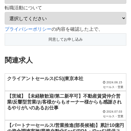
転職活動について
こ
プライバシーポリシー
の内容を確認した上で、
の
フ
ィ
関連求人
ー
ル
ド
クライアントセールス(CS)|東京本社
2024.06.15
は
セールス・営業
空
【茨城】【未経験歓迎/第二新卒可】
不動産賃貸仲介営
業/反響型営業/お客様からもオーナー様からも感謝され
の
るやりがいのあるお仕事
ま
2024.07.03
セールス・営業
ま
【パートナーセールス/営業推進(部長候補)】累計10億円
に