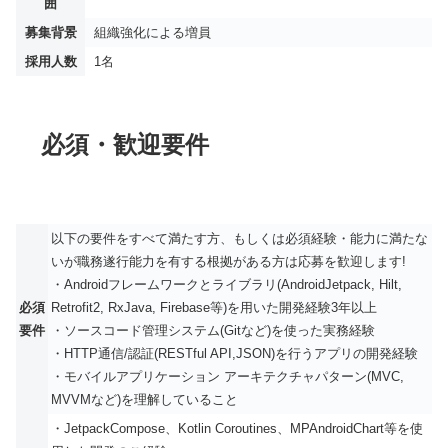
囲
募集背景
組織強化による増員
採用人数
1名
必須・歓迎要件
以下の要件をすべて満たす方、もしくは必須経験・能力に満たな
いが職務遂行能力を有する根拠がある方は応募を歓迎します!
・Androidフレームワークとライブラリ(AndroidJetpack, Hilt,
必須
Retrofit2, RxJava, Firebase等)を用いた開発経験3年以上
要件
・ソースコード管理システム(Gitなど)を使った実務経験
・HTTP通信/認証(RESTful API,JSON)を行うアプリの開発経験
・モバイルアプリケーション アーキテクチャパターン(MVC,
MVVMなど)を理解していること
・JetpackCompose、Kotlin Coroutines、MPAndroidChart等を使