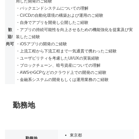
用した開発のご経験
・バックエンドシステムについての理解
・CI/CDの自動化環境の構築および運用のご経験
・自身でアプリを開発し公開したご経験
歓
・アプリの持続可能性を向上させるための機能強化を提案及び実
迎/
装したご経験
尚可
・iOSアプリの開発のご経験
・上流工程から下流工程まで一気通貫で携わったご経験
・ユーザビリティを考慮したUI/UXの実装経験
・ブロックチェーン、暗号資産についての理解
・AWSやGCPなどのクラウド上での開発のご経験
・金融系システムの開発もしくは運用業務のご経験
勤務地
東京都
勤務地