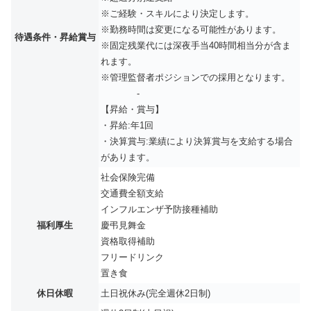
※ご経験・スキルにより決定します。
※勤務時間は変更になる可能性があります。
待遇条件・昇給賞与
※固定残業代には深夜手当40時間相当分が含ま
れます。
※管理監督者ポジションでの採用となります。
-
【昇給・賞与】
・昇給:年1回
・決算賞与:業績により決算賞与を支給する場合
があります。
社会保険完備
交通費全額支給
インフルエンザ予防接種補助
福利厚生
慶弔見舞金
資格取得補助
フリードリンク
置き食
休日休暇
土日祝休み(完全週休2日制)