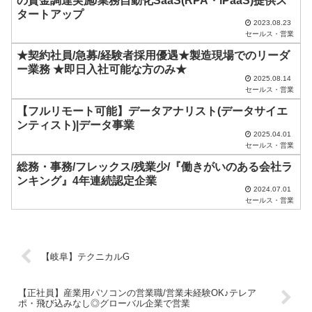
の資金調達実施/業務自動化SaaS(RPA・iPaaS)提供ス
し
タートアップ
2023.08.23
て
セールス・営業
く
★契約社員/急募/経験者採用優遇★製造現場でのリーダ
だ
ー業務 ★即日入社可能な方のみ★
2025.08.14
さ
セールス・営業
い
【フルリモート可能】データアナリスト(データサイエ
ンティスト)|データ事業
。
2025.04.01
セールス・営業
総務・事務/フレックス/残業少/『働きがいのある会社ラ
ンキング』4年連続認定企業
2024.07.01
セールス・営業
【岐阜】テクニカルG
【正社員】産業用パソコンの営業職/営業未経験OK♪テレア
ポ・飛び込みなし◎グローバル企業で営業