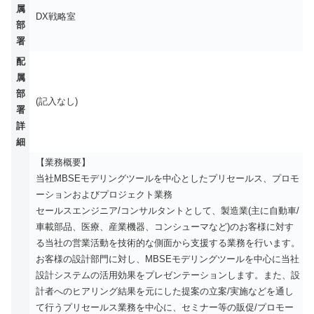
属
DX戦略室
部
署
配
属
部
(記入なし)
署
詳
細
【業務概要】
当社MBSEモデリングツールを中心としたプリセールス、プロモ
ーションおよびプロジェクト業務
セールスエンジニア/コンサルタントとして、製造業(主に自動車/
車載部品、医療、産業機器、コンシューマなど)のお客様に対す
る当社の営業活動を技術的な側面から支援する業務を行います。
お客様の設計部門に対し、MBSEモデリングツールを中心に当社
設計システムの活用効果をプレゼンテーションします。また、設
計者へのヒアリング結果を元にした提案の立案/実施などを通し
て行うプリセールス業務を中心に、セミナー等の販促/プロモー