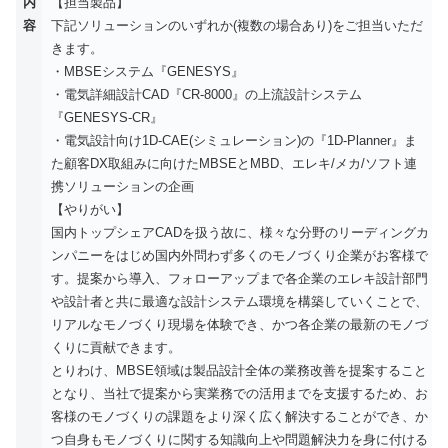
内
【担当製品】
容
下記ソリューションのいずれか(複数の場合あり)をご担当いただ
きます。
・MBSEシステム『GENESYS』
・電気詳細設計CAD『CR-8000』の上流設計システム
『GENESYS-CR』
・電気設計向け1D-CAE(シミュレーション)の『1D-Planner』ま
た顧客DX取組みに向けたMBSEとMBD、エレキ/メカ/ソフト連
携ソリューションの企画
【やりがい】
国内トップシェアCADを扱う故に、様々な分野のリーディングカ
ンパニーをはじめ国内外問わず多くのモノづくり企業がお客様で
す。提案から導入、フォローアップまで各企業のエレキ設計部門
や設計者と共に最適な設計システム環境を構築していくことで、
リアルなモノづくり現場を体験でき、かつ各企業の最新のモノづ
くりに貢献できます。
とりわけ、MBSE領域は製品設計全体の業務改善を提案すること
となり、当社で提案から実業務での活用までを支援するため、お
客様のモノづくりの課題をより深く広く解決することができ、か
つ自身もモノづくりに関する知識向上や問題解決力を身に付ける