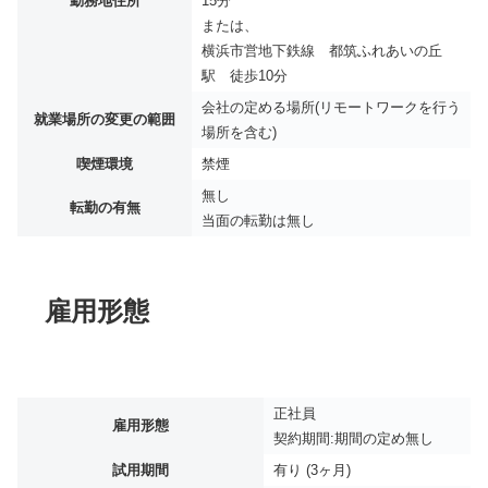
勤務地住所
15分
または、
横浜市営地下鉄線 都筑ふれあいの丘
駅 徒歩10分
会社の定める場所(リモートワークを行う
就業場所の変更の範囲
場所を含む)
喫煙環境
禁煙
無し
転勤の有無
当面の転勤は無し
雇用形態
正社員
雇用形態
契約期間:期間の定め無し
試用期間
有り (3ヶ月)