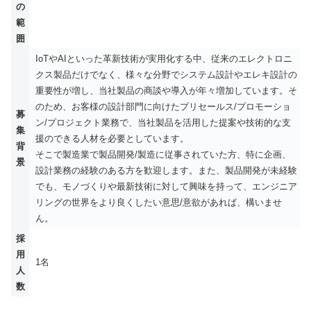
の
範
囲
IoTやAIといった革新技術が実用化する中、従来のエレクトロニ
クス製品だけでなく、様々な分野でシステム設計やエレキ設計の
重要性が増し、当社製品の商談や導入が年々増加しています。そ
のため、お客様の設計部門に向けたプリセールス/プロモーショ
募
ン/プロジェクト業務で、当社製品を活用した提案や技術的な支
集
援のできる人材を必要としています。
背
そこで製造業で製品開発/製造に従事されていた方、特に企画、
景
設計業務の経験のある方を歓迎します。また、製品開発が未経験
でも、モノづくりや最新技術に対して興味を持って、エンジニア
リングの世界をより良くしたい意思/意欲があれば、構いませ
ん。
採
用
1名
人
数