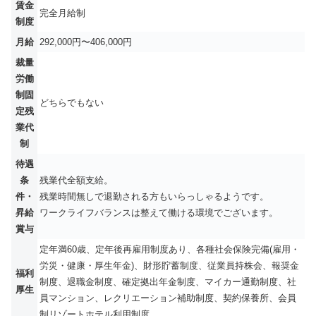
賃金
完全月給制
制度
月給
292,000円〜406,000円
裁量
労働
制固
どちらでもない
定残
業代
制
待遇
条
残業代全額支給。
件・
残業時間無しで退勤される方もいらっしゃるようです。
昇給
ワークライフバランスは整えて働ける環境でございます。
賞与
定年満60歳、定年後再雇用制度あり、各種社会保険完備(雇用・
労災・健康・厚生年金)、財形貯蓄制度、従業員持株会、報奨金
福利
制度、退職金制度、確定拠出年金制度、マイカー通勤制度、社
厚生
員マンション、レクリエーション補助制度、契約保養所、会員
制リゾートホテル利用制度