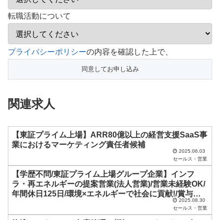
転職活動について
こ
プライバシーポリシー
の内容を確認した上で、
の
フ
ィ
関連求人
ー
ル
ド
【東証プライム上場】ARR80億以上の経営支援SaaS事
業におけるマーケティング責任者候補
は
2025.06.03
セールス・営業
空
【学歴不問/東証プライム上場グループ企業】インフ
の
ラ・再エネルギーの提案営業(法人営業)/営業未経験OK/
ま
年間休日125日/環境×エネルギーで社会に貢献!/賞与年2
2025.08.30
ま
回
セールス・営業
に