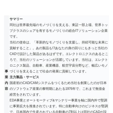
サマリー
同社は世界最先端のモノづくりを支える、東証一部上場、世界トッ
プクラスのシェアを有するモノづくりの総合ITソリューション企業
です。
当社の使命は、「革新的なモノづくりを支援し、持続可能な未来に
貢献すること」。あの製品も!?あなたの身の回りにもきっと当社の
CADで設計した製品があるはずです。エレクトロニクスのあるとこ
ろで、当社のソリューションが活躍しています。当社は、エレクト
ロニクス製品、自動車、産業機器、航空宇宙分野など、幅広いモノ
事
づくりを支えることで社会の発展に貢献しています。
業
主力製品・サービス
内
国産初のCAD/CAMシステムをつくるため当社を創業したのが日本
容
のソフトウェア産業の黎明期にあたる1976年で、これまで無借金
経営をされています。
EDA事業とオートモーティブ&マシナリー事業を軸に国内外で堅調
に事業拡大を推進されています。特に自動車向けのビジネスが堅調
で、日本国内で生産されている自動車の7割以上は同社のCADが設