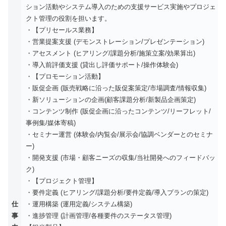
ション活動やシステム導入のための支援サービス実施やプロジェ
クト管理の役割を担います。
・【プリセールス業務】
・営業提案支援 (デモンストレーション/プレゼンテーション)
・アセスメント (ヒアリング/課題分析/施策立案/効果算出)
・導入前評価支援 (貸出し評価サポート/操作体験会)
・【プロモーション活動】
・販促企画 (販売戦略に沿った販促案策定/市場調査/情報収集)
・新ソリューションの企画(顧客課題分析/新製品企画策定)
・コンテンツ制作 (販促企画に沿ったコンテンツ/リーフレット/
事例集/媒体寄稿)
・セミナー運営 (体験会/内覧会/展示会/協調ベンダーとのセミナ
ー)
・開発支援 (市場・顧客ニーズの収集/当社開発へのフィードバッ
ク)
・【プロジェクト管理】
・要件定義 (ヒアリング/課題分析/要件定義/導入プランの策定)
仕
・運用構築 (運用定義/システム構築)
事
・進捗管理 (計画管理/各種要件のステータス管理)