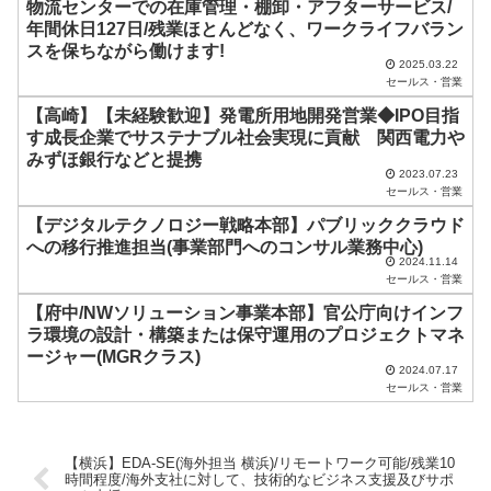
物流センターでの在庫管理・棚卸・アフターサービス/
し
年間休日127日/残業ほとんどなく、ワークライフバラン
スを保ちながら働けます!
て
2025.03.22
く
セールス・営業
だ
【高崎】【未経験歓迎】発電所用地開発営業◆IPO目指
す成長企業でサステナブル社会実現に貢献 関西電力や
さ
みずほ銀行などと提携
い
2023.07.23
セールス・営業
。
【デジタルテクノロジー戦略本部】パブリッククラウド
への移行推進担当(事業部門へのコンサル業務中心)
2024.11.14
セールス・営業
【府中/NWソリューション事業本部】官公庁向けインフ
ラ環境の設計・構築または保守運用のプロジェクトマネ
ージャー(MGRクラス)
2024.07.17
セールス・営業
【横浜】EDA-SE(海外担当 横浜)/リモートワーク可能/残業10
時間程度/海外支社に対して、技術的なビジネス支援及びサポ