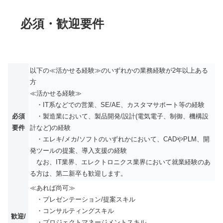
必須・歓迎要件
以下の≪活かせる経験≫のいずれかの業務経験が2年以上ある
方
≪活かせる経験≫
・IT系などでの営業、SE/AE、カスタマサポート等の経験
必須
・製造業において、製品開発/設計(電気電子、制御、機構設
要件
計など)の経験
・エレキ/メカ/ソフトのいずれかにおいて、CADやPLM、開
発ツールの提案、導入支援の経験
なお、IT業界、エレクトロニクス業界において就業経験のあ
る方は、第二新卒も歓迎します。
≪あれば尚可≫
・プレゼンテーション/提案スキル
・コンサルティングスキル
歓迎/
・プロジェクトマネージメントスキル