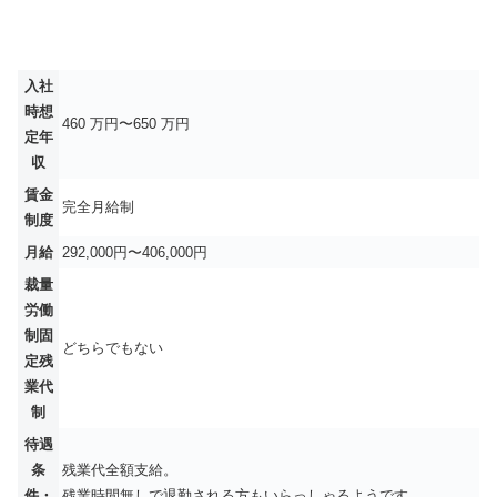
入社
時想
460 万円〜650 万円
定年
収
賃金
完全月給制
制度
月給
292,000円〜406,000円
裁量
労働
制固
どちらでもない
定残
業代
制
待遇
条
残業代全額支給。
件・
残業時間無しで退勤される方もいらっしゃるようです。