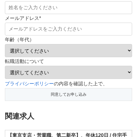
メールアドレス
*
年齢（年代）
転職活動について
こ
プライバシーポリシー
の内容を確認した上で、
の
フ
ィ
関連求人
ー
ル
ド
【東京支店・営業職、第二新卒】、年休120日 / 住宅手