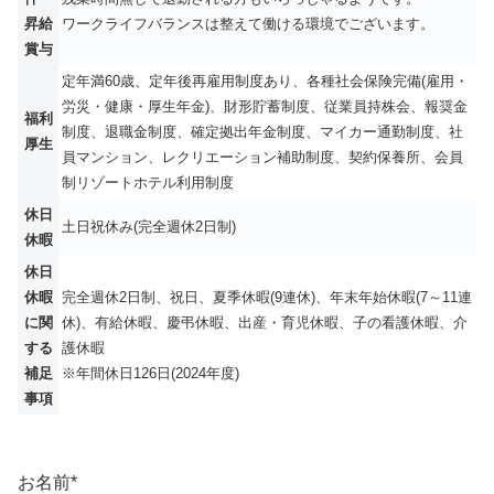
昇給
ワークライフバランスは整えて働ける環境でございます。
賞与
定年満60歳、定年後再雇用制度あり、各種社会保険完備(雇用・
労災・健康・厚生年金)、財形貯蓄制度、従業員持株会、報奨金
福利
制度、退職金制度、確定拠出年金制度、マイカー通勤制度、社
厚生
員マンション、レクリエーション補助制度、契約保養所、会員
制リゾートホテル利用制度
休日
土日祝休み(完全週休2日制)
休暇
休日
休暇
完全週休2日制、祝日、夏季休暇(9連休)、年末年始休暇(7～11連
に関
休)、有給休暇、慶弔休暇、出産・育児休暇、子の看護休暇、介
する
護休暇
補足
※年間休日126日(2024年度)
事項
お名前
*