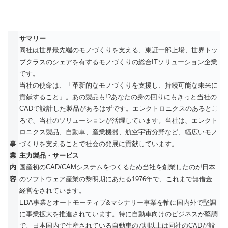
サマリー
同社は世界最先端のモノづくりを支える、東証一部上場、世界トッ
プクラスのシェアを有するモノづくりの総合ITソリューション企業
です。
当社の使命は、「革新的なモノづくりを支援し、持続可能な未来に
貢献すること」。あの製品も!?あなたの身の回りにもきっと当社の
CADで設計した製品があるはずです。エレクトロニクスのあるとこ
ろで、当社のソリューションが活躍しています。当社は、エレクト
ロニクス製品、自動車、産業機器、航空宇宙分野など、幅広いモノ
事
づくりを支えることで社会の発展に貢献しています。
業
主力製品・サービス
内
国産初のCAD/CAMシステムをつくるため当社を創業したのが日本
容
のソフトウェア産業の黎明期にあたる1976年で、これまで無借金
経営をされています。
EDA事業とオートモーティブ&マシナリー事業を軸に国内外で堅調
に事業拡大を推進されています。特に自動車向けのビジネスが堅調
で、日本国内で生産されている自動車の7割以上は同社のCADが設