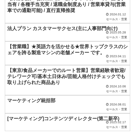
当有 / 各種手当充実 / 退職金制度あり / 営業車貸与(営業
は
車での通勤可能) / 直行直帰推奨
空
2024.01.12
セールス・営業
の
法人プラン カスタマーサクセス(主に人事部門向け)
ま
2025.05.28
セールス・営業
ま
【営業職】★英語力を活かせる★世界トップクラスのシ
に
ェアを誇る製造マシンの老舗メーカー です。
し
2023.04.11
セールス・営業
て
【東京/食品メーカーでのルート営業】営業経験者歓迎/
く
テレワーク可/基本土日休み/芸能人格付けチェックでも
だ
取り上げられた商品あり
2024.10.06
さ
セールス・営業
い
マーケティング統括部
2024.08.01
。
セールス・営業
[マーケティング]コンテンツディレクター(第二新卒)
2025.02.17
セールス・営業