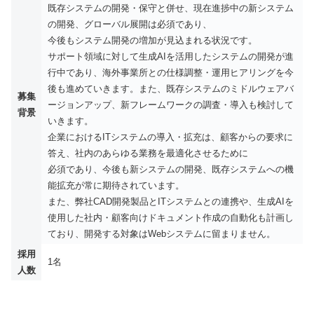
既存システムの開発・保守と併せ、現在進捗中の新システム
の開発、グローバル展開は必須であり、
今後もシステム開発の増加が見込まれる状況です。
サポート領域に対して生成AIを活用したシステムの開発が進
行中であり、海外事業所との仕様調整・運用ヒアリングを今
後も進めていきます。また、既存システムのミドルウェアバ
募集
ージョンアップ、新フレームワークの調査・導入も検討して
背景
いきます。
企業におけるITシステムの導入・拡充は、顧客からの要求に
答え、社内のあらゆる業務を最適化させるために
必須であり、今後も新システムの開発、既存システムへの機
能拡充が常に期待されています。
また、弊社CAD開発製品とITシステムとの連携や、生成AIを
使用した社内・顧客向けドキュメント作成の自動化も計画し
ており、開発する対象はWebシステムに留まりません。
採用
1名
人数