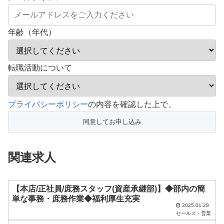
年齢（年代）
転職活動について
こ
プライバシーポリシー
の内容を確認した上で、
の
フ
ィ
関連求人
ー
ル
ド
【本店/正社員/庶務スタッフ(資産承継部)】◆部内の簡
単な事務・庶務作業◆福利厚生充実
は
2025.01.29
セールス・営業
空