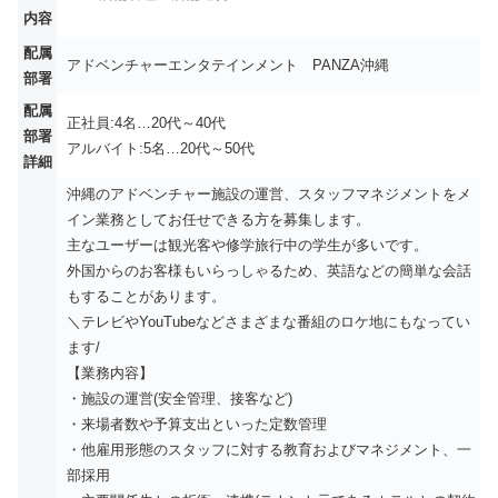
内容
配属
アドベンチャーエンタテインメント PANZA沖縄
部署
配属
正社員:4名…20代～40代
部署
アルバイト:5名…20代～50代
詳細
沖縄のアドベンチャー施設の運営、スタッフマネジメントをメ
イン業務としてお任せできる方を募集します。
主なユーザーは観光客や修学旅行中の学生が多いです。
外国からのお客様もいらっしゃるため、英語などの簡単な会話
もすることがあります。
＼テレビやYouTubeなどさまざまな番組のロケ地にもなってい
ます/
【業務内容】
・施設の運営(安全管理、接客など)
・来場者数や予算支出といった定数管理
・他雇用形態のスタッフに対する教育およびマネジメント、一
部採用