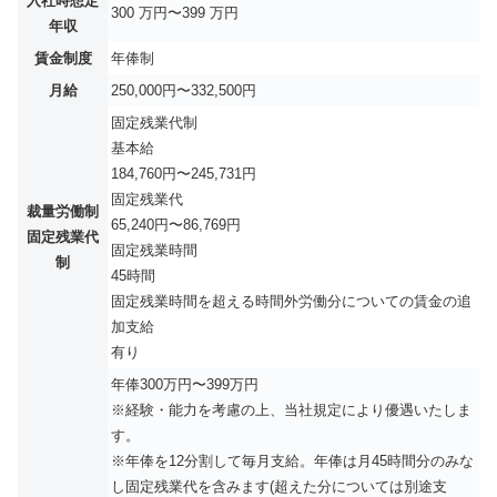
入社時想定
300 万円〜399 万円
年収
賃金制度
年俸制
月給
250,000円〜332,500円
固定残業代制
基本給
184,760円〜245,731円
固定残業代
裁量労働制
65,240円〜86,769円
固定残業代
固定残業時間
制
45時間
固定残業時間を超える時間外労働分についての賃金の追
加支給
有り
年俸300万円〜399万円
※経験・能力を考慮の上、当社規定により優遇いたしま
す。
※年俸を12分割して毎月支給。年俸は月45時間分のみな
し固定残業代を含みます(超えた分については別途支