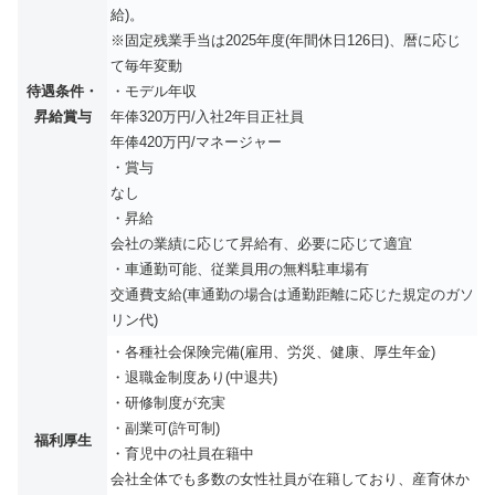
給)。
※固定残業手当は2025年度(年間休日126日)、暦に応じ
て毎年変動
待遇条件・
・モデル年収
昇給賞与
年俸320万円/入社2年目正社員
年俸420万円/マネージャー
・賞与
なし
・昇給
会社の業績に応じて昇給有、必要に応じて適宜
・車通勤可能、従業員用の無料駐車場有
交通費支給(車通勤の場合は通勤距離に応じた規定のガソ
リン代)
・各種社会保険完備(雇用、労災、健康、厚生年金)
・退職金制度あり(中退共)
・研修制度が充実
・副業可(許可制)
福利厚生
・育児中の社員在籍中
会社全体でも多数の女性社員が在籍しており、産育休か