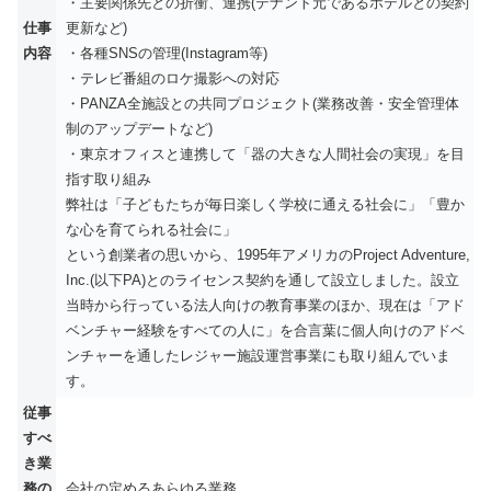
・主要関係先との折衝、連携(テナント元であるホテルとの契約
仕事
更新など)
内容
・各種SNSの管理(Instagram等)
・テレビ番組のロケ撮影への対応
・PANZA全施設との共同プロジェクト(業務改善・安全管理体
制のアップデートなど)
・東京オフィスと連携して「器の大きな人間社会の実現」を目
指す取り組み
弊社は「子どもたちが毎日楽しく学校に通える社会に」「豊か
な心を育てられる社会に」
という創業者の思いから、1995年アメリカのProject Adventure,
Inc.(以下PA)とのライセンス契約を通して設立しました。設立
当時から行っている法人向けの教育事業のほか、現在は「アド
ベンチャー経験をすべての人に」を合言葉に個人向けのアドベ
ンチャーを通したレジャー施設運営事業にも取り組んでいま
す。
従事
すべ
き業
務の
会社の定めるあらゆる業務