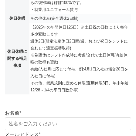
らの復帰率はほぼ100%です。
・就業用ユニフォーム貸与
休日休暇
その他休み(完全週休2日制)
【2025年の年間休日126日】※土日祝の日数により毎年
多少変動します
週休2日(所定法定休日2日間/週、および祝日をシフトに
合わせて適宜振替取得)
休日休暇に
※希望休はシフト作成時に考慮/交代で土日休可/有給休
関する補足
暇の取得も奨励
事項
有給(入社月に応じて付与、例:4月1日入社の場合20日を
入社日に付与)
その他、就業規則に定める休暇(夏期休暇3日、年末年始
12/28～1/4の平日日数分等)
お名前
*
メールアドレス
*