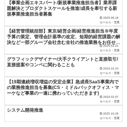
【事業企画エキスパート/新規事業推進担当者】業界課
の
題解決とプロダクトスケールを推進!成長を牽引する新
ま
規事業推進担当者募集
2025.06.16
ま
セールス・営業
に
【経営管理統括部】東京/経営企画/経営推進担当※年度
し
予算の策定、管理会計基準の改定、短期的経営課題の解
決など一部グループ会社含む全社の推進業務をお任せい
て
2025.01.21
たします/リモート可
く
セールス・営業
だ
グラフィックデザイナー/大手クライアントと直接取引!
直接提案やコンペに関わることも
さ
2024.10.10
セールス・営業
い
【19期連続増収増益の安定企業】急成長SaaS事業内で
。
の業務推進担当を募集(CS・ミドルバックオフィス・マ
ーケなど事業の一連に携わっていただきます)
2024.02.07
セールス・営業
システム開発推進
2025.10.26
セールス・営業