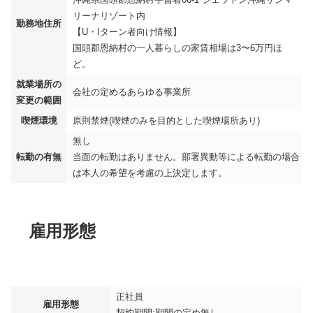
リーナリゾート内
勤務地住所
【U・Iターン者向け情報】
国頭郡恩納村の一人暮らしの家賃相場は3〜6万円ほ
ど。
就業場所の
会社の定めるあらゆる事業所
変更の範囲
喫煙環境
原則禁煙(喫煙のみを目的とした喫煙場所あり)
無し
転勤の有無
当面の転勤はありません。部署異動等による転勤の場合
は本人の希望を考慮の上決定します。
雇用形態
正社員
雇用形態
契約期間:期間の定め無し