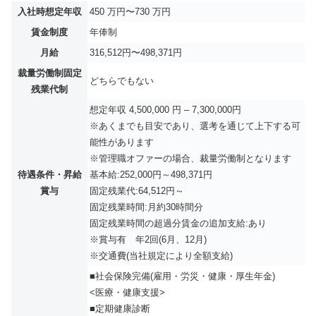
入社時想定年収
450 万円〜730 万円
賃金制度
年俸制
月給
316,512円〜498,371円
裁量労働制固定
どちらでもない
残業代制
想定年収 4,500,000 円 – 7,300,000円
※あくまでも目安であり、選考を通じて上下する可
能性があります
※管理職オファーの場合、裁量労働制となります
待遇条件・昇給
基本給:252,000円～498,371円
賞与
固定残業代:64,512円～
固定残業時間:月約30時間分
固定残業時間の超過分賃金の追加支給:あり
※賞与有 年2回(6月、12月)
※交通費(当社規定により全額支給)
■社会保険完備(雇用・労災・健康・厚生年金)
<医療・健康支援>
■定期健康診断