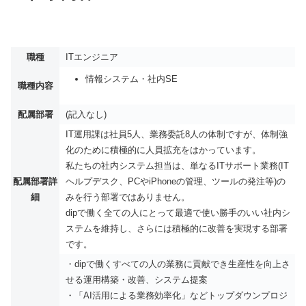
職種
ITエンジニア
情報システム・社内SE
職種内容
配属部署
(記入なし)
IT運用課は社員5人、業務委託8人の体制ですが、体制強
化のために積極的に人員拡充をはかっています。
私たちの社内システム担当は、単なるITサポート業務(IT
配属部署詳
ヘルプデスク、PCやiPhoneの管理、ツールの発注等)の
細
みを行う部署ではありません。
dipで働く全ての人にとって最適で使い勝手のいい社内シ
ステムを維持し、さらには積極的に改善を実現する部署
です。
・dipで働くすべての人の業務に貢献でき生産性を向上さ
せる運用構築・改善、システム提案
・「AI活用による業務効率化」などトップダウンプロジ