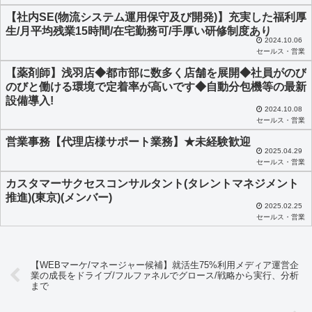
に
【社内SE(物流システム運用保守及び開発)】充実した福利厚
し
生/月平均残業15時間/在宅勤務可/手厚い研修制度あり
2024.10.06
て
セールス・営業
く
【薬剤師】浅羽店◆都市部に数多く店舗を展開◆社員がのび
だ
のびと働ける環境で定着率が高いです◆自動分包機等の最新
設備導入!
さ
2024.10.08
セールス・営業
い
営業事務【代理店様サポート業務】★未経験歓迎
。
2025.04.29
セールス・営業
カスタマーサクセスコンサルタント(タレントマネジメント
推進)(東京)(メンバー)
2025.02.25
セールス・営業
【WEBマーケ/マネージャー候補】就活生75%利用メディア運営企
業の成長をドライブ/フルファネルでグロース/戦略から実行、分析
まで