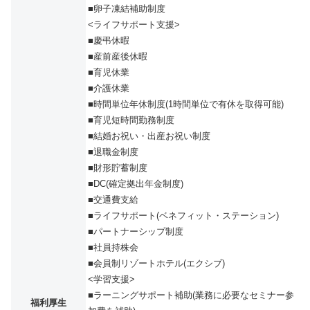
■卵子凍結補助制度
<ライフサポート支援>
■慶弔休暇
■産前産後休暇
■育児休業
■介護休業
■時間単位年休制度(1時間単位で有休を取得可能)
■育児短時間勤務制度
■結婚お祝い・出産お祝い制度
■退職金制度
■財形貯蓄制度
■DC(確定拠出年金制度)
■交通費支給
■ライフサポート(ベネフィット・ステーション)
■パートナーシップ制度
■社員持株会
■会員制リゾートホテル(エクシブ)
<学習支援>
■ラーニングサポート補助(業務に必要なセミナー参
福利厚生