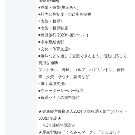
加費を補助)
■副業・兼業(規定あり)
■社内公募制度・自己申告制度
<表彰・報奨>
■表彰・報奨制度
■報奨旅行(2023年度:ハワイ)
■永年勤続表彰
<文化・体育支援>
■趣味などを通じて交流できるよう、活動に応じて
費用を補助
フットサル、野球、ゴルフ、バドミントン、自転
車、投資、サウナ、読書など
<働く環境支援>
■ウォーターサーバー設置
■毎週バナナの無料提供
=============
★健康経営優良法人2024 大規模法人部門(ホワイト
500)に認定★
※2年連続で認定※
★厚生労働省「くるみんマーク」「えるぼしマー