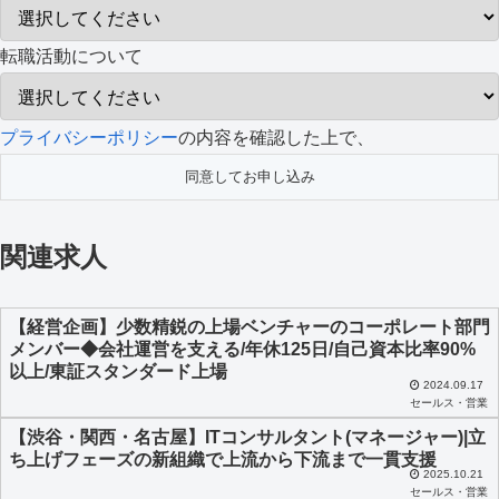
転職活動について
こ
プライバシーポリシー
の内容を確認した上で、
の
フ
ィ
関連求人
ー
ル
ド
【経営企画】少数精鋭の上場ベンチャーのコーポレート部門
メンバー◆会社運営を支える/年休125日/自己資本比率90%
は
以上/東証スタンダード上場
空
2024.09.17
セールス・営業
の
【渋谷・関西・名古屋】ITコンサルタント(マネージャー)|立
ま
ち上げフェーズの新組織で上流から下流まで一貫支援
2025.10.21
ま
セールス・営業