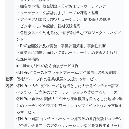
・顧客や市場、競合調査・分析およびレポーティング
・ターゲティング設計およびニーズや課題の整理
・アイデア創出およびソリューション、提供価値の整理
・ビジネスモデル設計、初期仮設構築
・各種タスクの見える化、進行管理含むプロジェクトマネジメ
ント
・PoC企画設計及び実施、事業計画策定、事業性判断
・事業化の加速に向けた協業パートナー向けの拡販方針設計、
推進体制構築
■ご担当可能性のある新規サービス例
①HiProクローズドプラットフォーム:大企業同士の相互副業、
仕事
個社/グループ内の副業/兼業を支援するサービス
内容
②HiPro×大学:技術シーズを起点とした大学発ベンチャー設立、
ベンチャー設立後のアクセラレーションを支援するサービス
③HiPro×自治体:関係人口創出や産業振興を目的とした地域企業
とのマッチングや交流会/ワークショップイベントなどを支援す
るサービス
④HiPro×施設:インキュベーション施設等の運営受託やコンテン
ツ企画、会員向けのアクセラレーションなどを支援するサービ