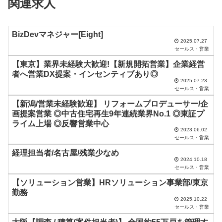
関連求人
ー
ル
ド
BizDevマネジャー[Eight]
2025.07.27
は
セールス・営業
空
【東京】業界未経験大歓迎!【新規開拓営業】企業経営
者へ営業DX提案・インセンティブあり◎
の
2025.07.23
ま
セールス・営業
ま
【新潟/営業未経験歓迎】 リフォームプロデューサー/企
画提案営業 ◎中古住宅再生9年連続業界No.1 ◎東証プ
に
ライム上場 ◎反響営業中心
し
2023.06.02
セールス・営業
て
経理担当者/名古屋/残業少なめ
く
2024.10.18
セールス・営業
だ
【ソリューション営業】HRソリューション事業部/東京
さ
勤務
い
2025.10.22
セールス・営業
。