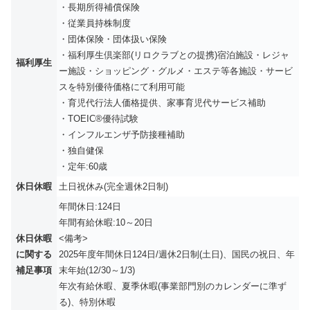
・長期所得補償保険
・従業員持株制度
・団体保険・団体扱い保険
・福利厚生倶楽部(リロクラブとの提携)宿泊施設・レジャ
福利厚生
ー施設・ショッピング・グルメ・エステ等各施設・サービ
スを特別優待価格にて利用可能
・育児代行法人価格提供、家事育児代サービス補助
・TOEIC®優待試験
・インフルエンザ予防接種補助
・独自健保
・定年:60歳
休日休暇
土日祝休み(完全週休2日制)
年間休日:124日
年間有給休暇:10～20日
休日休暇
<備考>
に関する
2025年度年間休日124日/週休2日制(土日)、国民の祝日、年
補足事項
末年始(12/30～1/3)
年次有給休暇、夏季休暇(事業部門別のカレンダーに準ず
る)、特別休暇