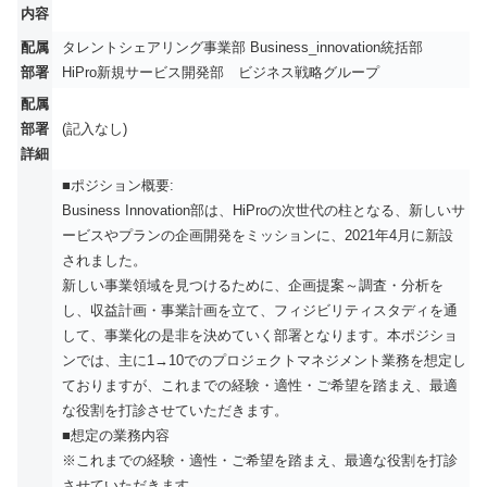
内容
配属
タレントシェアリング事業部 Business_innovation統括部
部署
HiPro新規サービス開発部 ビジネス戦略グループ
配属
部署
(記入なし)
詳細
■ポジション概要:
Business Innovation部は、HiProの次世代の柱となる、新しいサ
ービスやプランの企画開発をミッションに、2021年4月に新設
されました。
新しい事業領域を見つけるために、企画提案～調査・分析を
し、収益計画・事業計画を立て、フィジビリティスタディを通
して、事業化の是非を決めていく部署となります。本ポジショ
ンでは、主に1→10でのプロジェクトマネジメント業務を想定し
ておりますが、これまでの経験・適性・ご希望を踏まえ、最適
な役割を打診させていただきます。
■想定の業務内容
※これまでの経験・適性・ご希望を踏まえ、最適な役割を打診
させていただきます。