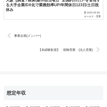
大阪【調査 / 積算(案件担当者)】 全国約55万戸を管理す
る大手企業/DX化で業務効率UP/年間休日123日/土日祝
休み
2025.05.06
セールス・営業
事業企画(メンバー)
【未経験歓迎】 保険営業 (法人営業)
想定年収