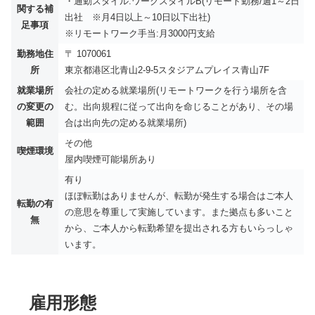
・通勤スタイル:ワークスタイルB(リモート勤務/週1～2日
関する補
出社 ※月4日以上～10日以下出社)
足事項
※リモートワーク手当:月3000円支給
勤務地住
〒 1070061
所
東京都港区北青山2-9-5スタジアムプレイス青山7F
就業場所
会社の定める就業場所(リモートワークを行う場所を含
の変更の
む。出向規程に従って出向を命じることがあり、その場
範囲
合は出向先の定める就業場所)
その他
喫煙環境
屋内喫煙可能場所あり
有り
ほぼ転勤はありませんが、転勤が発生する場合はご本人
転勤の有
の意思を尊重して実施しています。また拠点も多いこと
無
から、ご本人から転勤希望を提出される方もいらっしゃ
います。
雇用形態