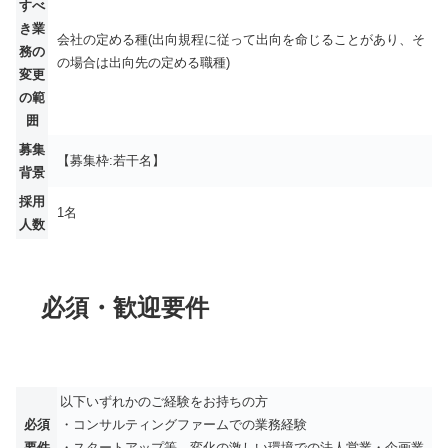
すべ
き業
会社の定める種(出向規程に従って出向を命じることがあり、そ
務の
の場合は出向先の定める職種)
変更
の範
囲
募集
【募集枠:若干名】
背景
採用
1名
人数
必須・歓迎要件
以下いずれかのご経験をお持ちの方
必須
・コンサルティングファームでの業務経験
要件
・スタートアップ等、変化の激しい環境での法人営業・企画業