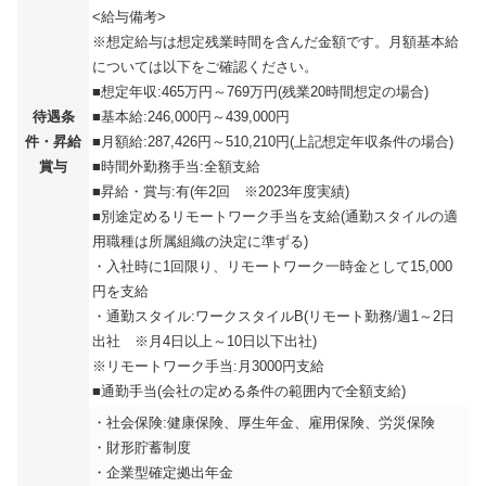
<給与備考>
※想定給与は想定残業時間を含んだ金額です。月額基本給
については以下をご確認ください。
■想定年収:465万円～769万円(残業20時間想定の場合)
待遇条
■基本給:246,000円～439,000円
件・昇給
■月額給:287,426円～510,210円(上記想定年収条件の場合)
賞与
■時間外勤務手当:全額支給
■昇給・賞与:有(年2回 ※2023年度実績)
■別途定めるリモートワーク手当を支給(通勤スタイルの適
用職種は所属組織の決定に準ずる)
・入社時に1回限り、リモートワーク一時金として15,000
円を支給
・通勤スタイル:ワークスタイルB(リモート勤務/週1～2日
出社 ※月4日以上～10日以下出社)
※リモートワーク手当:月3000円支給
■通勤手当(会社の定める条件の範囲内で全額支給)
・社会保険:健康保険、厚生年金、雇用保険、労災保険
・財形貯蓄制度
・企業型確定拠出年金