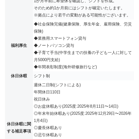
1か月半前に希望休を確認し、シフトを作成。
そのため約1か月前にはシフトが確定いたします。
※拠点により若干の変動がある可能性がございます。
◆社会保険完備(健康保険、厚生年金、雇用保険、労災
保険)
◆業務用スマートフォン貸与
福利厚生
◆ノートパソコン貸与
◆子育て手当(中学生までの扶養の子ども一人に対して
月5000円支給)
◆年間表彰制度(海外研修旅行など)
休日休暇
シフト制
週休二日制(シフトによる)
年間休日110日
祝日休み
◎お盆休暇あり(2025度:2025年8月11日〜14日)
◎年末年始休暇あり(2025度:2025年12月29日〜2026年
1月4日)
休日休暇に関
◎慶長休暇あり
する補足事項
◎忌引休暇あり