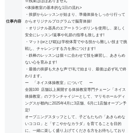
※残業はほぼありません
<体操教室の基本的な1日の流れ>
・挨拶からレッスンが始まり、準備体操をしっかり行って
仕事内容
からオリジナルプログラムで脳育体操!
・オリジナル器具のエアートランポリンを使用し、楽しく
安全にレッスン!返事や礼節の指導も致します!
・マット(orとび箱)は学校体育でやる技から難しい技まで挑
戦し、チャレンジする力を身につけます!
・鉄棒のレッスンは個々に合わせて技を練習し、あきらめ
ない心を育みます!
・最後の挨拶も大きな声で!礼で始まり、最後は必ず礼で終
わります。
ー 「ネイス体操教室」について ー
全国100 店舗以上展開する体操教室専門チェーン「ネイス
体操教室」のフランチャイジーとして、マリモホールディ
ングスが都内に2025年4月に3店舗、6月に1店舗オープン予
定!
オープニングスタッフとして、子どもたちの「あきらめな
いココロ」と「すこやかなカラダ」を育てることを目的
に、一緒に楽しく盛り上げてくださる方をお待ちしており