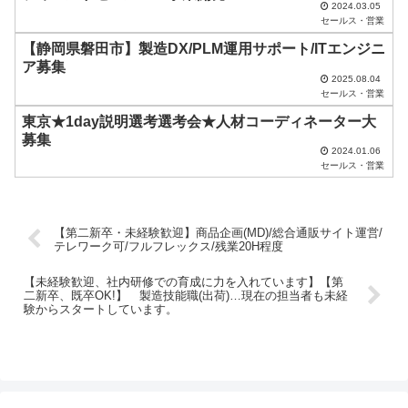
2024.03.05
だ
セールス・営業
さ
【静岡県磐田市】製造DX/PLM運用サポート/ITエンジニ
い
ア募集
2025.08.04
。
セールス・営業
東京★1day説明選考選考会★人材コーディネーター大
募集
2024.01.06
セールス・営業
【第二新卒・未経験歓迎】商品企画(MD)/総合通販サイト運営/
テレワーク可/フルフレックス/残業20H程度
【未経験歓迎、社内研修での育成に力を入れています】【第
二新卒、既卒OK!】 製造技能職(出荷)…現在の担当者も未経
験からスタートしています。