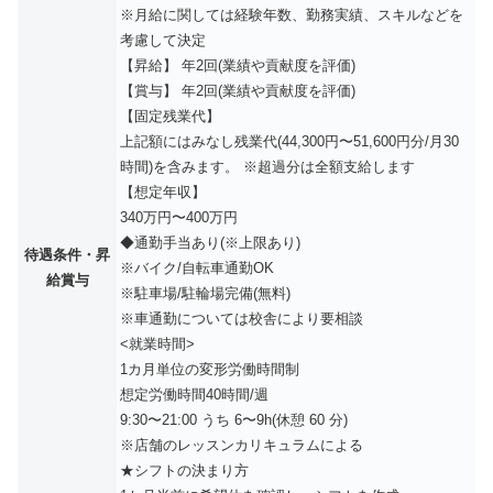
※月給に関しては経験年数、勤務実績、スキルなどを
考慮して決定
【昇給】 年2回(業績や貢献度を評価)
【賞与】 年2回(業績や貢献度を評価)
【固定残業代】
上記額にはみなし残業代(44,300円〜51,600円分/月30
時間)を含みます。 ※超過分は全額支給します
【想定年収】
340万円〜400万円
◆通勤手当あり(※上限あり)
待遇条件・昇
※バイク/自転車通勤OK
給賞与
※駐車場/駐輪場完備(無料)
※車通勤については校舎により要相談
<就業時間>
1カ月単位の変形労働時間制
想定労働時間40時間/週
9:30〜21:00 うち 6〜9h(休憩 60 分)
※店舗のレッスンカリキュラムによる
★シフトの決まり方