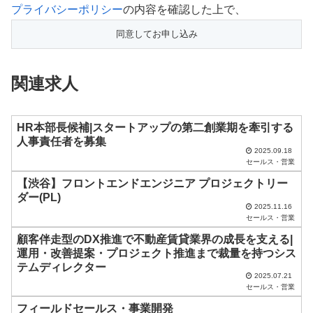
こ
プライバシーポリシー
の内容を確認した上で、
の
フ
ィ
関連求人
ー
ル
ド
HR本部長候補|スタートアップの第二創業期を牽引する
人事責任者を募集
は
2025.09.18
セールス・営業
空
【渋谷】フロントエンドエンジニア プロジェクトリー
の
ダー(PL)
ま
2025.11.16
セールス・営業
ま
顧客伴走型のDX推進で不動産賃貸業界の成長を支える|
に
運用・改善提案・プロジェクト推進まで裁量を持つシス
し
テムディレクター
2025.07.21
て
セールス・営業
く
フィールドセールス・事業開発