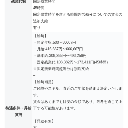
残業代制
固定残業時間
45時間
固定残業時間を超える時間外労働分についての賃金の
追加支給
有り
【給与】
・想定年収:500～800万円
・月給:416,667円〜666,667円
・基本給:308,285円〜493,256円
・固定残業代:108,382円〜173,411円(45時間)
※固定残業時間超過分は別途支給
–
【給与補足】
ご経験やスキル、直近のご年収を踏まえ決定いたしま
す。
賃金はあくまでも目安の金額であり、選考を通じて上
待遇条件・昇給
下する可能性があります。
賞与
–
【昇給有無】
有