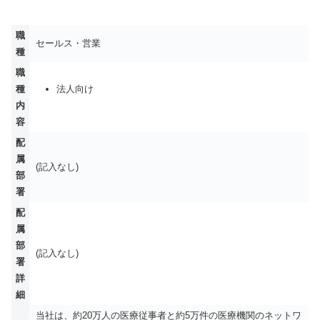
職
セールス・営業
種
職
種
法人向け
内
容
配
属
(記入なし)
部
署
配
属
部
(記入なし)
署
詳
細
当社は、約20万人の医療従事者と約5万件の医療機関のネットワ