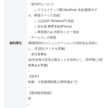
・貸与PCについて
∟クリエイティブ職:MacBook 支給(最新モデ
ル、希望スペック支給)
∟上記以外:WindowsPC支給
∟全社員:携帯支給(iPhone)
∟希望者のみ:外部モニター支給
・チームランチ制度
福利厚生
(事業部内のコミュニケーションの活性化を目的と
し、月1回のランチを実施)
・全社食事会
(会社全体の交流を図ることを目的とし、四半期に1回
食事会を実施)
–
【定年】
60歳 ※再雇用制度(上限65歳まで)
–
【育休取得実績】
有
–