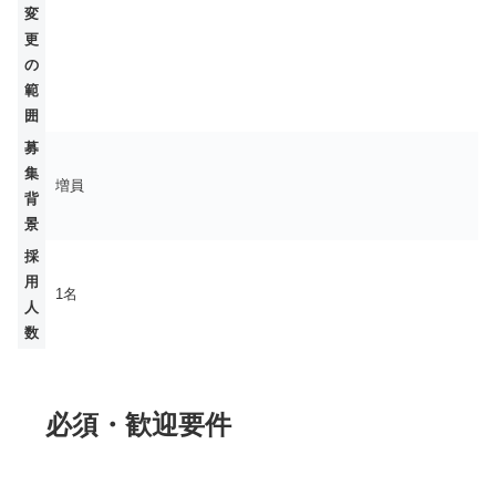
変
更
の
範
囲
募
集
増員
背
景
採
用
1名
人
数
必須・歓迎要件