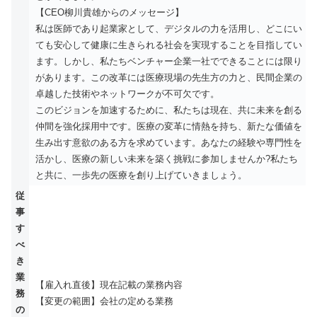
【CEO柳川貴雄からのメッセージ】
私は医師であり起業家として、デジタルの力を活用し、どこにい
ても安心して健康に生きられる社会を実現することを目指してい
ます。しかし、私たちベンチャー企業一社でできることには限り
があります。この改革には医療現場の先生方の力と、民間企業の
卓越した技術やネットワークが不可欠です。
このビジョンを加速するために、私たちは現在、共に未来を創る
仲間を強化採用中です。医療の変革に情熱を持ち、新たな価値を
生み出す意欲のある方を求めています。あなたの経験や専門性を
活かし、医療の新しい未来を築く挑戦に参加しませんか?私たち
と共に、一歩先の医療を創り上げていきましょう。
従
事
す
べ
き
業
【雇入れ直後】現在記載の業務内容
務
【変更の範囲】会社の定める業務
の