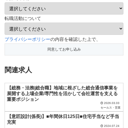
転職活動について
こ
プライバシーポリシー
の内容を確認した上で、
の
フ
ィ
関連求人
ー
ル
ド
【総務・法務|総合職】地域に根ざした総合通信事業を
展開する上場企業/専門性を活かして会社運営を支える
は
重要ポジション
空
2026.03.03
セールス・営業
の
【意匠設計(係長)】■年間休日125日■住宅手当など手当
ま
充実
2024.07.24
ま