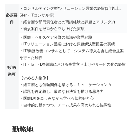
・コンサルティング型/ソリューション営業の経験(3年以上、
必須要
SIer・ITコンサル等)
件
・経営層や部門責任者との商談経験と課題ヒアリング力
・新規案件をゼロから立ち上げた実績
・医療・ヘルスケア分野の知識や業界経験
・ITソリューション営業における課題解決型提案の実績
・IT/業務改善コンサルとして、システム導入を含む総合提案
を行った経験
・IT・IoT・DX領域における事業立ち上げやサービス化の経験
歓迎/
尚可
【求める人物像】
・経営層とも信頼関係を築けるコミュニケーション力
・課題を再定義し、最適な解決策を描ける思考力
・医療DXを楽しみながら学べる知的好奇心
・自律的に動きつつ、チーム成果を高められる協調性
勤務地