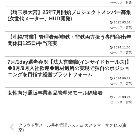
セールス・営業
に
【埼玉県大宮】25年7月開始プロジェクトメンバー募集
し
(次世代メーター、HUD開発)
2025.03.03
て
セールス・営業
く
【札幌/営業】管理者候補/鉄・非鉄両方扱う専門商社/年
だ
間休日125日/手当充実
2024.11.06
さ
セールス・営業
い
7月/1day選考会※【法人営業職(インサイドセールス)】
◆8月/9月入社歓迎◆適材適所の実現で独自のポジショ
。
ニングを目指す経営プラットフォーム
2024.06.27
セールス・営業
女性向け通販事業商品管理※モール経験者
2025.03.24
セールス・営業
クラウド型メール共有管理システム カスタマーサクセス(東
京)