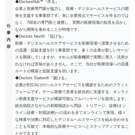
◆DoctorsHub™『作る』
企業と医療専門家が協力し、医療・デジタルヘルスサービスの開
発を支援する事業部です。単に企業視点でサービスを作るのでは
なく、700名の専門医と連携し、実際の医療現場の知見を活かし
仕
ながら開発を進めることが特徴です。
事
◆Doctors Next® 『拡げる』
内
医療・デジタルヘルスケアサービスを医療現場へ浸透させるため
容
の流通・拡販支援を行う事業部です。多くの企業が新しいサービ
スを開発していますが、それらが医療機関で実際に導入・活用さ
れなければ意味がありません。そこで、当社が医療現場への流通
ルートの構築と拡販支援を担います。
◆Doctors Station®『届ける』
企業がB2C向けのヘルスケアサービスを構築するためのプラット
フォームです。チーム医療で患者を総合的に支援する、オンライ
ン医療支援サービスが構築可能なフルパッケージを提供します。
総合病院さながらの初期相談から問診、トリアージ、診療(オン
ライン診療・対面診療)への流れを全てオンラインで実現。様々
な検査や治療に対応したデジタルヘルスサービスを組み合わせる
ことも可能で、本格的な医療サービスへとステップアップするこ
とができます。