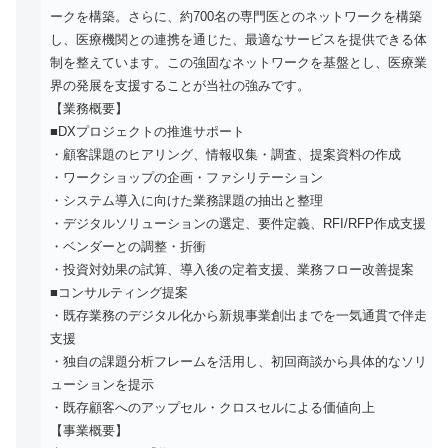
ークを構築。さらに、約700名の専門医とのネットワークを構築
し、医療機関との連携を通じた、最適なサービスを提供できる体
制を整えています。この強固なネットワークを基盤とし、医療業
界の発展を支援することが当社の強みです。
【業務概要】
■DXプロジェクトの推進サポート
・顧客課題のヒアリング、情報収集・調査、提案資料の作成
・ワークショップの企画・ファシリテーション
・システム導入に向けた業務課題の抽出と整理
・デジタルソリューションの選定、要件定義、RFI/RFP作成支援
・ベンダーとの調整・折衝
・投資対効果の試算、導入後の定着支援、業務フロー改善提案
■コンサルティング提案
・既存業務のデジタル化から新規事業創出までを一気通貫で伴走
支援
・独自の課題分析フレームを活用し、初回商談から具体的なソリ
ューションを提示
・既存顧客へのアップセル・クロスセルによる価値向上
【事業概要】