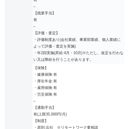
–
【残業手当】
有
–
【評価・査定】
・評価制度あり(会社業績、事業部業績、個人業績に
よって評価・査定を実施)
・年2回実施(昇給:4月・10月)※ただし、改定を行わな
い又は降給を行うことがあります。
【保険】
・健康保険:有
・厚生年金:有
・雇用保険:有
・労災保険:有
–
【通勤手当】
有(上限35,000円/月)
【制度】
・原則:出社 ※リモートワーク要相談