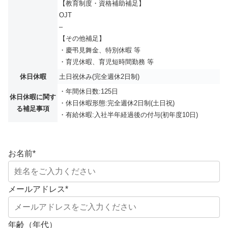
【教育制度・資格補助補足】
OJT
–
【その他補足】
・慶弔見舞金、特別休暇 等
・育児休暇、育児短時間勤務 等
休日休暇
土日祝休み(完全週休2日制)
・年間休日数:125日
休日休暇に関す
・休日休暇形態:完全週休2日制(土日祝)
る補足事項
・有給休暇:入社半年経過後の付与(初年度10日)
お名前
*
メールアドレス
*
年齢（年代）