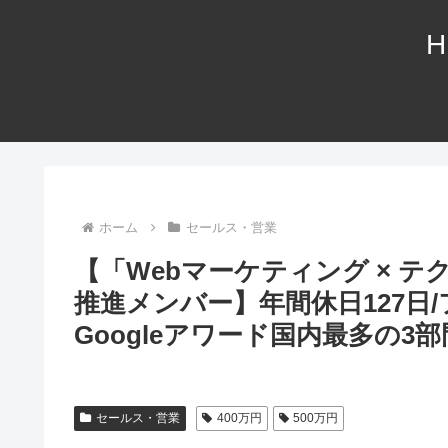
H
ホーム
セールス・営業
【「Webマーケティング × 
推進メンバー】年間休日127日/
Googleアワード国内最多の3
セールス・営業
400万円
500万円