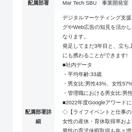
配属部署
Mar Tech SBU 事業開発室
デジタルマーケティング支援
グやWeb広告の知見を活か
なります。
発足してまだ3年目と、立ち
にも携わることができます!
■社内データ
・平均年齢:33歳
・男女比:男性43%、女性57
・管理職における男女比:男性
■2022年度Googleアワ
配属部署詳
◇【ライフイベントと仕事の
細
女性の産休・育休取得率および
男性の育児休暇取得も年々増