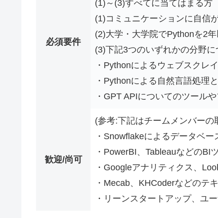
(1)～(3)すべてに当てはまる方
(1)コミュニケーションに自信
(2)大学・大学院でPythonを
必須要件
(3)下記3つのいずれかの分野
・Pythonによるウェブスク
・Pythonによる自然言語処理と
・GPT APIについてのツール
(参考:下記はチームメンバーの
・Snowflakeによるデータ
・PowerBI、Tableauなどの
歓迎/尚可
・Googleアナリティクス、Look
・Mecab、KHCoderなど
・リーンスタートアップ、ユー