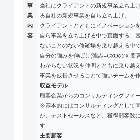
事
当社はクライアントの新規事業立ち上
業
る自社の新規事業を自ら立ち上げ、
内
クライアントとともにイノベーション
容
自ら事業を立ち上げる中で直面する、
ないことのない修羅場を乗り越える中
自分の強みを伸ばし(強み=CxOの”x
わからない状況を仲間とともに乗り越
事業を成長させることで強いチームを
収益モデル
顧客企業からのコンサルティングフィ
※基本的にはコンサルティングとして同
が、テストセールスなど、獲得顧客数
す。
主要顧客