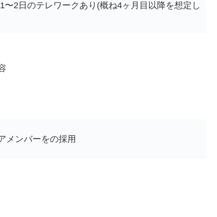
1〜2日のテレワークあり(概ね4ヶ月目以降を想定し
容
アメンバーをの採用