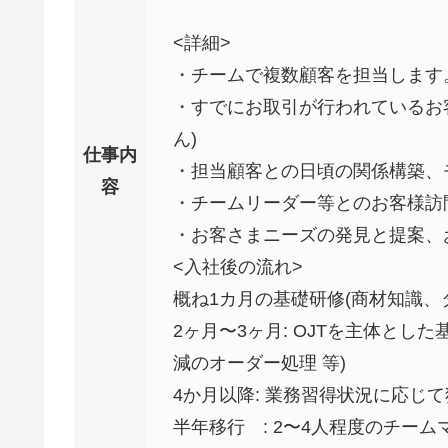
<詳細>
・チームで複数顧客を担当します
・すでにお取引が行われているお
ん)
仕事内
・担当顧客との日頃の関係構築、
容
・チームリーダー等とのお客様訪
・お客さまニーズの発見と提案、お
<入社後の流れ>
概ね1カ月の基礎研修(商材知識、
2ヶ月〜3ヶ月: OJTを主体と
減のオーダー処理 等)
4か月以降: 業務習得状況に応じ
半年移行 : 2〜4人程度のチー