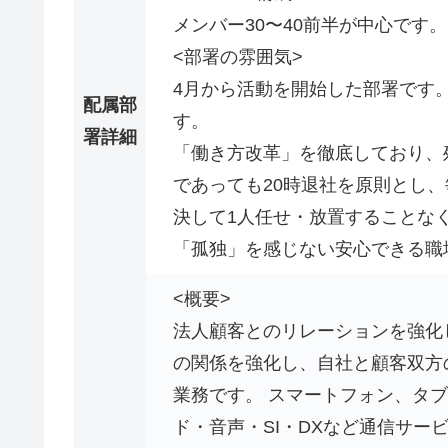
メンバー30〜40前半が中心です。
<部署の雰囲気>
4月から活動を開始した部署です
配属部
す。
署詳細
「働き方改革」を徹底しており、残
であっても20時退社を原則とし、
決して1人任せ・放置することな
「孤独」を感じない安心できる職
<概要>
法人顧客とのリレーションを強化
の関係を強化し、自社と顧客双方
業務です。 スマートフォン、タ
ド・音声・SI・DXなど通信サー