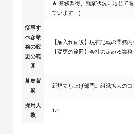
★ 業務習得、就業状況に応じて週
ています。)
従事す
べき業
【雇入れ直後】現在記載の業務内
務の変
【変更の範囲】会社の定める業務
更の範
囲
募集背
新規立ち上げ部門。組織拡大のコ
景
採用人
1名
数