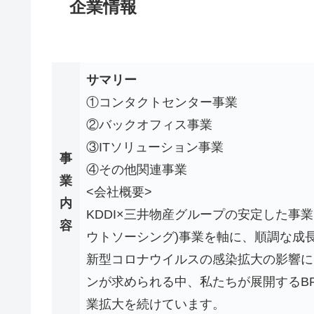
企業情報
サマリー
①コンタクトセンター事業
②バックオフィス事業
③ITソリューション事業
事
④その他関連事業
業
<会社概要>
内
KDDI×三井物産グループの安定した事
容
ウトソーシング)事業を軸に、順調な成
新型コロナウイルスの感染拡大の影響に
ンが求められる中、私たちが展開するB
業拡大を続けています。