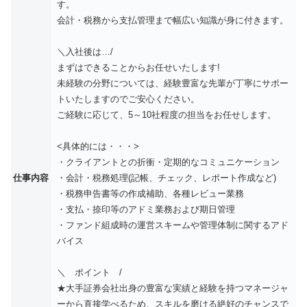
す。
会計・税務から支払管理まで幅広い知識が身に付きます。
＼入社後は…/
まずはできることからお任せいたします!
未経験の分野については、経験豊富な先輩が丁寧にサポー
トいたしますのでご安心ください。
ご経験に応じて、5～10社程度の担当をお任せします。
<具体的には・・・>
・クライアントとの折衝・定期的なコミュニケーション
仕事内容
・会計・税務処理(記帳、チェック、レポート作成など)
・税務申告書等の作成補助、各種レビュー業務
・支払・捺印等のアドミ業務および期日管理
・ファンド組成時の運営スキームや管理体制に関するアド
バイス
＼ ポイント /
★大手証券会社出身の豊富な実績と経験を持つマネージャ
ーから直接学べるため、スキルを磨ける絶好のチャンスで