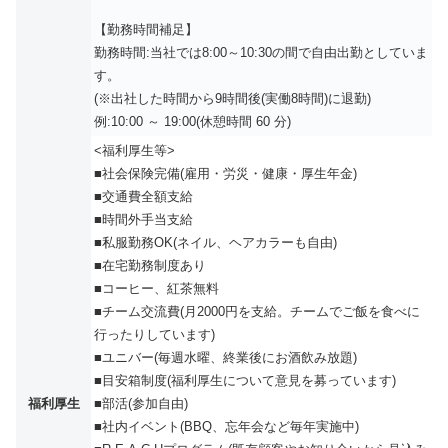
【勤務時間補足】
勤務時間:当社では8:00～10:30の間で自由出勤としていま
す。
(※出社した時間から9時間後(実働8時間)に退勤)
例:10:00 ～ 19:00(休憩時間 60 分)
<福利厚生等>
■社会保険完備(雇用・労災・健康・厚生年金)
■交通費全額支給
■時間外手当支給
■私服勤務OK(ネイル、ヘアカラーも自由)
■在宅勤務制度あり
■コーヒー、紅茶無料
■チーム交流費(月2000円を支給。チームでご飯を食べに
行ったりしています)
■ユニバー(毎週水曜、終業後にお酒飲み放題)
■目安箱制度(福利厚生について意見を募っています)
福利厚生
■部活(参加自由)
■社内イベント(BBQ、忘年会など毎年実施中)