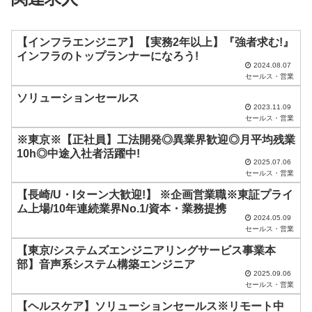
ー
ル
ド
【インフラエンジニア】【実務2年以上】『強者求む!』
インフラのトップランナーになろう!
は
2024.08.07
セールス・営業
空
ソリューションセールス
の
2023.11.09
ま
セールス・営業
ま
※東京※【正社員】工法開発◎異業界歓迎◎月平均残業
10h◎中途入社者活躍中!
に
2025.07.06
セールス・営業
し
【長崎/U・Iターン大歓迎!】 ※企画営業職※東証プライ
て
ム上場/10年連続業界No.1/資本・業務提携
く
2024.05.09
セールス・営業
だ
【東京/システムズエンジニアリングサービス事業本
さ
部】音声系システム構築エンジニア
い
2025.09.06
セールス・営業
。
【ヘルスケア】ソリューションセールス※リモート中