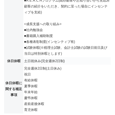
■R.E.A.C.Hプログラム(既存顧客やお知り合いから見込み
顧客の紹介をいただき、契約に至った場合にインセンテ
ィブを支給)
<成長支援への取り組み>
■社内勉強会
■書籍購入補助制度
■各種表彰制度(インセンティブ有)
■試験休暇(※税理士試験、会計士試験の試験日前日及び
当日は特別休暇とします)
休日休暇
土日祝休み(完全週休2日制)
完全週休2日制(土日休み)
祝日
有給休暇
休日休暇に
夏季休暇
関する補足
年末年始
事項
慶弔休暇
産前産後休暇
育児休暇