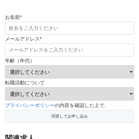
お名前
*
メールアドレス
*
年齢（年代）
転職活動について
こ
プライバシーポリシー
の内容を確認した上で、
の
フ
ィ
関連求人