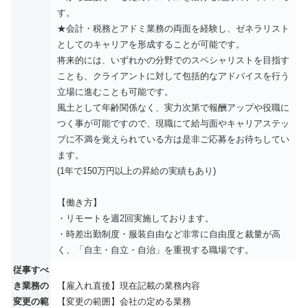
す。
★会計・税務とアドミ業務の両面を経験し、ゼネラリスト
としてのキャリアを形成することが可能です。
将来的には、いずれかの分野でのスペシャリストを目指す
ことも、クライアントに対して包括的なアドバイスを行う
立場に進むことも可能です。
風土として年齢関係なく、実力次第で報酬アップや役職に
つく事が可能ですので、現職にて給与面やキャリアステッ
プに不満を覚えられている方は是非ご応募をお待ちしてい
ます。
(1年で150万円以上の昇給の実績もあり)
【働き方】
・リモートを週2回実施しております。
・時差出勤制度・服装自由など非常に自由度と裁量が高
く、「自主・自立・自治」を重視する職場です。
従事すべ
き業務の
【雇入れ直後】現在記載の業務内容
変更の範
【変更の範囲】会社の定める業務