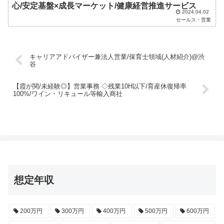
心/安定基盤×成長マーケット/健康経営推進サービス
2024.04.02
セールス・営業
キャリアアドバイザー兼法人営業/保育士領域(人材紹介)@渋
谷
【霞が関/未経験◎】営業事務 ◇残業10H以下/育産休復帰率
100%/ワイン・リキュール等輸入商社
想定年収
200万円
300万円
400万円
500万円
600万円