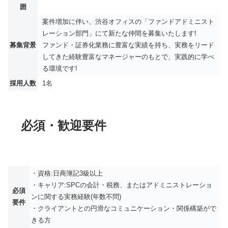
囲
案件増加に伴い、渋谷オフィスの「ファンドアドミニスト
レーション部門」にて新たな仲間を募集いたします!
募集背景
ファンド・証券化業務に豊富な実績を持ち、実務をリード
してきた経験豊富なマネージャーのもとで、実践的に学べ
る環境です!
採用人数
1名
必須・歓迎要件
・資格:日商簿記3級以上
・キャリア:SPCの会計・税務、またはアドミニストレーショ
必須
ンに関する実務経験(年数不問)
要件
・クライアントとの円滑なコミュニケーション・関係構築がで
きる方