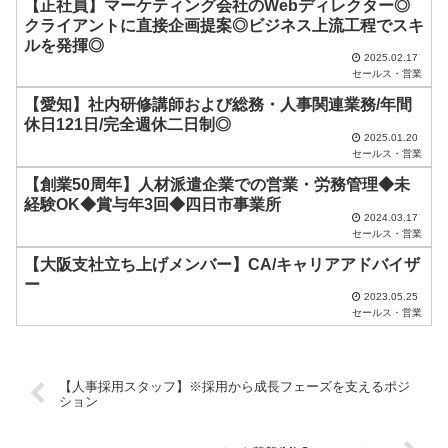
【正社員】マーケティング会社のWebディレクター◎
に
クライアントに直接企画提案◎ビジネス上流工程でスキ
し
ルを発揮◎
2025.02.17
て
セールス・営業
く
【愛知】社内研修講師および総務・人事関連業務/年間
だ
休日121日/完全週休二日制◎
2025.01.20
さ
セールス・営業
い
【創業50周年】人材派遣企業での営業・労務管理◆未
経験OK◆賞与年3回◆四日市事業所
。
2024.03.17
セールス・営業
【大阪支社立ち上げメンバー】CA/キャリアアドバイザ
ー
2023.05.25
セールス・営業
【人事採用スタッフ】※採用から成長フェーズを支えるポジ
ション