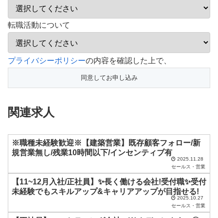
転職活動について
こ
プライバシーポリシー
の内容を確認した上で、
の
フ
ィ
関連求人
ー
ル
ド
※職種未経験歓迎※【建築営業】既存顧客フォロー/新
規営業無し/残業10時間以下/インセンティブ有
は
2025.11.28
セールス・営業
空
【11~12月入社/正社員】✨長く働ける会社!受付職✨受付
の
未経験でもスキルアップ&キャリアアップが目指せる!
ま
2025.10.27
セールス・営業
ま