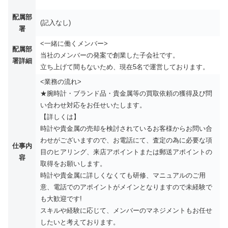
配属部
(記入なし)
署
<一緒に働くメンバー>
配属部
当社のメンバーの発案で創業した子会社です。
署詳細
立ち上げて間もないため、現在5名で運営しております。
<業務の流れ>
★腕時計・ブランド品・貴金属等の買取依頼の獲得及び問
い合わせ対応をお任せいたします。
【詳しくは】
時計や貴金属の売却を検討されているお客様からお問い合
わせがございますので、お電話にて、査定の為に必要な項
仕事内
目のヒアリング、来店アポイントまたは郵送アポイントの
容
取得をお願いします。
時計や貴金属に詳しくなくても研修、マニュアルのご用
意、電話でのアポイントがメインとなりますので未経験で
も大歓迎です!
スキルや経験に応じて、メンバーのマネジメントもお任せ
したいと考えております。