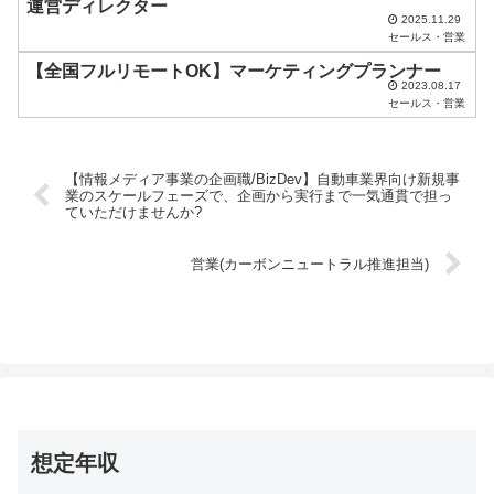
運営ディレクター
い
2025.11.29
セールス・営業
。
【全国フルリモートOK】マーケティングプランナー
2023.08.17
セールス・営業
【情報メディア事業の企画職/BizDev】自動車業界向け新規事
業のスケールフェーズで、企画から実行まで一気通貫で担っ
ていただけませんか?
営業(カーボンニュートラル推進担当)
想定年収