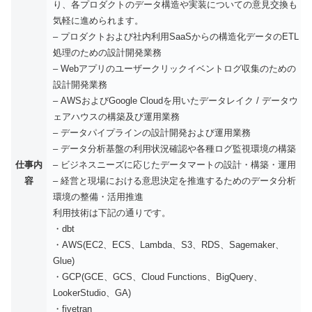
り、各プロダクトのデータ構造や実装についての意見交換も
気軽に進められます。
– プロダクトおよび社内利用SaaSからの構造化データのETL
処理のための設計開発業務
– Webアプリのユーザークリックイベントログ収集のための
設計開発業務
– AWSおよびGoogle Cloudを用いたデータレイク / データウ
ェアハウスの構築及び運用業務
– データパイプラインの設計開発および運用業務
– データ分析基盤の利用状況確認や各種ログ監視環境の構築
仕事内
– ビジネスニーズに応じたデータマートの設計・構築・運用
容
– 経営と現場における意思決定を推進するためのデータ分析
環境の整備・活用推進
利用技術は下記の通りです。
・dbt
・AWS(EC2、ECS、Lambda、S3、RDS、Sagemaker、
Glue)
・GCP(GCE、GCS、Cloud Functions、BigQuery、
LookerStudio、GA)
・fivetran