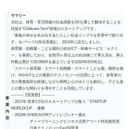
サマリー
当社は、保育・育児関連の社会課題をDXを通じて解決することを
目指す“Childcare-Tech”領域のスタートアップです。
「家族の幸せを生み出すあたらしい社会インフラを世界中で創り出
す」をパーパス(存在意義)に、2013年に設立しました。
保育園・幼稚園・こども園向け総合ICT・研修サービス「ルクミ
ー」を展開しており、全国70ヶ所以上の自治体にて導入済み、導入
件数は累計で20,000件を超えています(2024年8月時点)。
「スマート保育園・スマート幼稚園・スマートこども園」構想を掲
げ、AIやIoTなどの最新のテクノロジーの活用によって、保育者の
方の業務負荷を軽減しながら時間と心のゆとりを創出し、子ども達
との豊かな関わりを増やすことを目指しています。
———-【受賞歴】———-
事
・2017年:世界1万社のスタートアップが集う「STARTUP
業
WORLDCUP 」優勝
内
・2019年:ENDEAVORアントレプレナー選出
容
ディープラーニングビジネス活用アワード特別賞受賞
日本テクノロジーFast50受賞