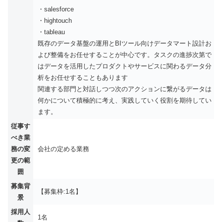
・salesforce
・hightouch
・tableau
既存のデータ基盤の運用とBIツール向けデータマート設計お
よび整備をお任せすることが中心です。タスクの進捗次第で
はデータを活用したプロダクトやサービスに関わるデータ分
析をお任せすることもあります
関連する部門と対話しつつ次のアクションに繋がるデータは
何かについて積極的に考え、実践していく役割を期待してい
ます。
従事す
べき業
務の変
会社の定める業務
更の範
囲
募集背
【募集枠:1名】
景
採用人
1名