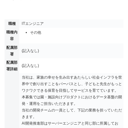
職種
ITエンジニア
職種内
その他
容
配属部
(記入なし)
署
配属部
(記入なし)
署詳細
当社は、家族の幸せを生み出すあたらしい社会インフラを世
界中で創り出すことをパーパスとし、子どもと先生がもっと
ワクワクできる保育を目指してサービスを育てています。
本募集では園・施設向けプロダクトにおけるデータ基盤の開
発・運用をご担当いただきます。
当社の開発チームの一員として、下記の業務を担っていただ
きます。
AI開発推進部はサーバーエンジニアと同じ部に所属してお