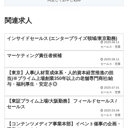
フ
ィ
関連求人
ー
ル
ド
インサイドセールス (エンタープライズ領域/東京勤務)
2025.08.11
は
セールス・営業
空
マーケティング責任者候補
2025.09.11
の
セールス・営業
ま
【東京】人事(人材育成体系・人的資本経営推進の担
ま
当)※プライム上場創業350年以上の老舗専門商社/給
与・福利厚生・安定さ◎
に
2025.07.01
セールス・営業
し
【東証プライム上場/大阪勤務】 フィールドセールス /
て
セールス
く
2025.03.09
セールス・営業
だ
【コンテンツメディア事業本部】イベント催事の企画・
さ