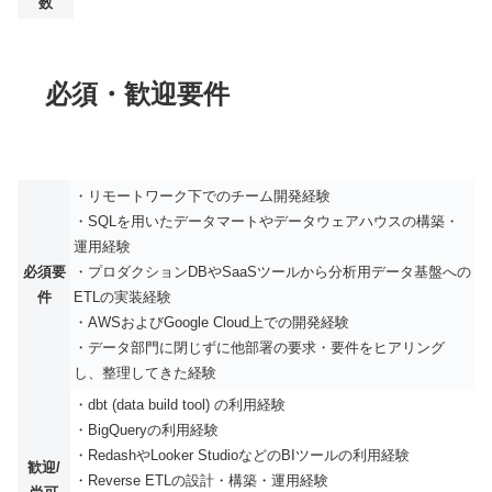
数
必須・歓迎要件
・リモートワーク下でのチーム開発経験
・SQLを用いたデータマートやデータウェアハウスの構築・
運用経験
必須要
・プロダクションDBやSaaSツールから分析用データ基盤への
件
ETLの実装経験
・AWSおよびGoogle Cloud上での開発経験
・データ部門に閉じずに他部署の要求・要件をヒアリング
し、整理してきた経験
・dbt (data build tool) の利用経験
・BigQueryの利用経験
・RedashやLooker StudioなどのBIツールの利用経験
歓迎/
・Reverse ETLの設計・構築・運用経験