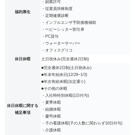
・副業許可
・従業員持株制度
福利厚生
・定期健康診断
・インフルエンザ予防接種補助
・ベビーシッター割引券
・PC貸与
・ウォーターサーバー
・オフィスグリコ
休日休暇
土日祝休み(完全週休2日制)
■完全週休2日制(土日祝休み)
■年末年始休日(12/29~1/3)
■年次有給休暇(法定通り)
■その他の休暇
・入社時特別休暇(1日付与)
・夏季休暇
休日休暇に関する
・結婚休暇
補足事項
・慶弔休暇
・子の看護休暇(子の人数に関わらず10日付与)
・介護休暇