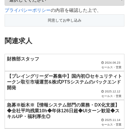
こ
プライバシーポリシー
の内容を確認した上で、
の
フ
ィ
関連求人
ー
ル
ド
財務部スタッフ
2024.06.23
は
セールス・営業
空
【プレイングリーダー募集中】国内初◎セキュリティト
ークン取引市場運営&株式PTSシステムのバックエンド
の
開発
ま
2025.12.12
セールス・営業
ま
急募※栃木※【情報システム部門の業務・DX化支援】
に
◆全社平均残業10h◆年休126日超◆UIターン歓迎◆ス
し
キルUP・福利厚生◎
2025.11.14
て
セールス・営業