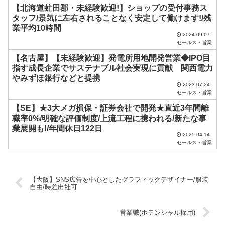
く
【北海道虻田郡・未経験歓迎!】ショップの受付事務ス
だ
タッフ/景気に左右されることなく安定して働けます!/残
業平均10時間
さ
2024.09.07
セールス・営業
い
【名古屋】【未経験歓迎】発電所用地開発営業◆IPO目
。
指す成長企業でサステナブル社会実現に貢献 関西電力
やみずほ銀行などと提携
2023.07.24
セールス・営業
【SE】★3大メガ損保・証券会社で開発★直近3年間離
職率0%/明確な評価制度/上流工程に携われる/新たな事
業展開も!/年間休日122日
2025.04.14
セールス・営業
【大阪】SNS広告を中心としたグラフィックデザイナー/服装
自由/時差出社可
営業職(ポテンシャル採用)