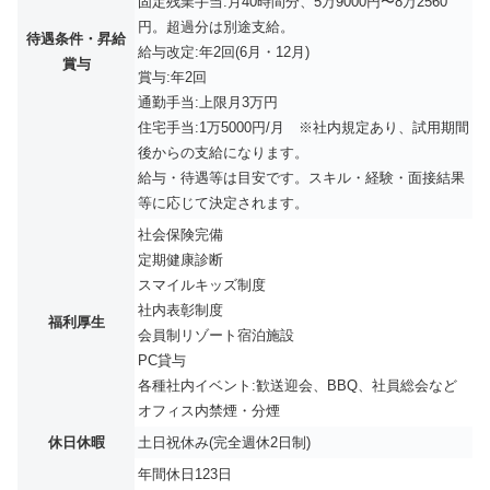
固定残業手当:月40時間分、5万9000円〜8万2560
円。超過分は別途支給。
待遇条件・昇給
給与改定:年2回(6月・12月)
賞与
賞与:年2回
通勤手当:上限月3万円
住宅手当:1万5000円/月 ※社内規定あり、試用期間
後からの支給になります。
給与・待遇等は目安です。スキル・経験・面接結果
等に応じて決定されます。
社会保険完備
定期健康診断
スマイルキッズ制度
社内表彰制度
福利厚生
会員制リゾート宿泊施設
PC貸与
各種社内イベント:歓送迎会、BBQ、社員総会など
オフィス内禁煙・分煙
休日休暇
土日祝休み(完全週休2日制)
年間休日123日