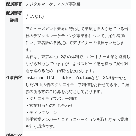
配属部署
デジタルマーケティング事業部
配属部署
(記入なし)
詳細
アミューズメント業界に特化して業績を拡大させている当
社のデジタルマーケティング事業部について、案件増加に
伴い、東名阪の各拠点にてデザイナーの増員をいたしま
す。
現在は、東京本社に2名の体制で、パートナー企業と連携し
ながら対応していますが、よりスピード感を持って案件対
応を進めるため、内製化を強化します。
仕事内容
Instagram、LINE、TikTok、YouTubeなど、SNSを中心と
したWEB広告のクリエイティブ制作をお任せできる、ご経
験のある方のご応募をお待ちしております。
・クリエイティブバナー制作
・営業担当との打ち合わせ
・ディレクション
若手営業メンバーとコミュニケーションを取りながら業務
を行う環境です。
従事すべ