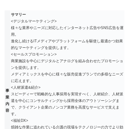
サマリー
<デジタルマーケティング>
様々な業界やニーズに対応したインターネット広告やSNS広告を運
用。
進化し続けるITメディアやプラットフォームを駆使し最適かつ効果
的なマーケティングを提供します。
<セールスプロモーション>
商業施設を中心にデジタルとアナログを組み合わせたプロモーショ
ンを提供します。
メディアミックスを中心に様々な販売促進プランでの多様なニーズ
に応えます。
<人材派遣&紹介>
事
スピーディーで戦略的な人事採用を実現すべく、人材紹介、人材派
業
遣を中心にコンサルティングから採用全体のアウトソーシングま
内
で、クライアント企業のノンコア業務を高度なサービスで支えま
容
す。
<福祉DX>
煩雑な作業に追われている介護の現場をテクノロジーの力でより効