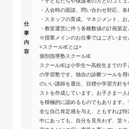
・子どもたちや保護者の方とのコミュ
・入会時の面談、問い合わせ対応、各
・スタッフの育成、マネジメント、お
仕
・教室運営に伴う各種数値の計画策定
事
※授業メインのお仕事ではございませ
内
<スクールIEとは>
容
個別指導塾スクールIE
スクールIEは小学生〜高校生までの
の学習塾です。独自の診断ツールを用
のいい講師を選出、目標や学習方針を
ストを作成しています。お子さま一人
を積極的に認めるものでもあります。
全な自己肯定感を与え、ともすれば特
中にあっても、自分を見失わず、堂々