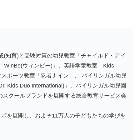
成(知育)と受験対策の幼児教室「チャイルド・アイ
inBe(ウィンビー)」、英語学童教室「Kids
向けスポーツ教室「忍者ナイン」、 バイリンガル幼児
ds Duo International)」、バイリンガル幼児園
)」の7つのスクールブランドを展開する総合教育サービス会
・ラボを展開し、およそ11万人の子どもたちの学びを