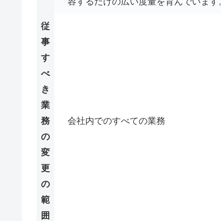
容するだけの広い度量を育んでいます
従
事
す
べ
き
業
務
会社内でのすべての業務
の
変
更
の
範
囲