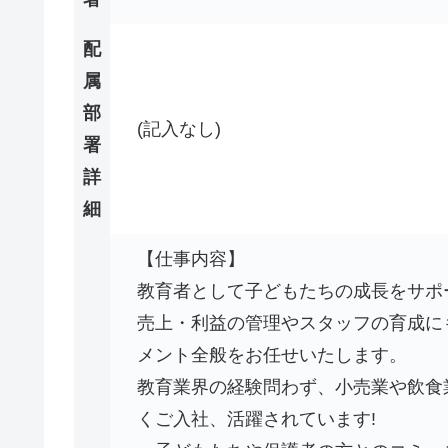
配
属
部
(記入なし)
署
詳
細
【仕事内容】
教育者として子どもたちの成長をサポ
売上・利益の管理やスタッフの育成に
メント全般をお任せいたします。
教育業界の経験問わず、小売業や飲食
くご入社、活躍されています!