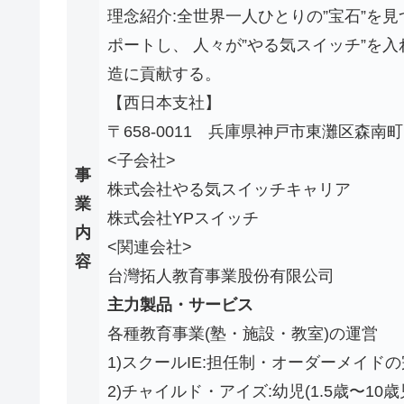
理念紹介:全世界一人ひとりの”宝石”を
ポートし、 人々が”やる気スイッチ”を入
造に貢献する。
【西日本支社】
〒658-0011 兵庫県神戸市東灘区森南町1
<子会社>
事
株式会社やる気スイッチキャリア
業
株式会社YPスイッチ
内
<関連会社>
容
台灣拓人教育事業股份有限公司
主力製品・サービス
各種教育事業(塾・施設・教室)の運営
1)スクールIE:担任制・オーダーメイド
2)チャイルド・アイズ:幼児(1.5歳〜1