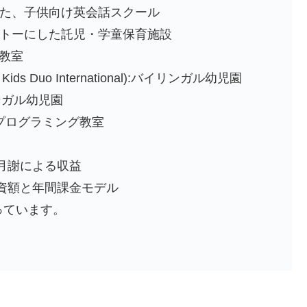
にした、子供向け英会話スクール
をモットーにした託児・学童保育施設
ツ教室
 Duo International):バイリンガル幼児園
イリンガル幼児園
けプログラミング教室
月謝による収益
資額と年間課金モデル
っています。