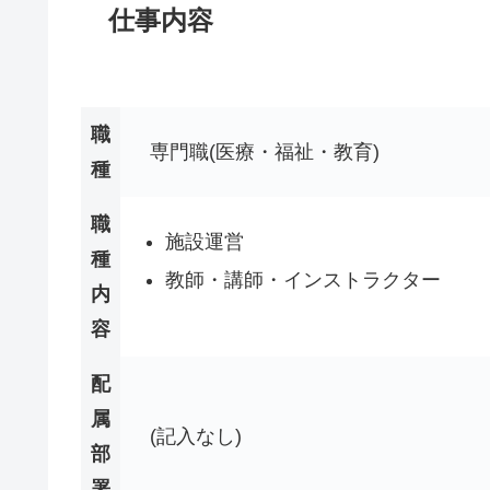
仕事内容
職
専門職(医療・福祉・教育)
種
職
施設運営
種
教師・講師・インストラクター
内
容
配
属
(記入なし)
部
署