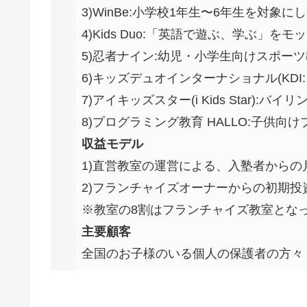
3)WinBe:小学校1年生〜6年生を対象
4)Kids Duo:「英語で遊ぶ、学ぶ」
5)忍者ナイン:幼児・小学生向けスポー
6)キッズデュオインターナショナル(KDI: Kids
7)アイキッズスター(i Kids Star):バ
8)プログラミング教育 HALLO:子供向
収益モデル
1)直営教室の運営による、入塾者からの
2)フランチャイズオーナーからの初期投
※教室の8割はフランチャイズ教室とな
主要顧客
全国のお子様のいる個人の保護者の方々